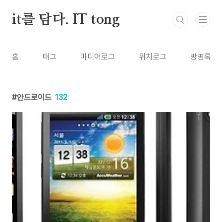
본문 바로가기
it를 담다. IT tong
홈
태그
미디어로그
위치로그
방명록
안드로이드
132