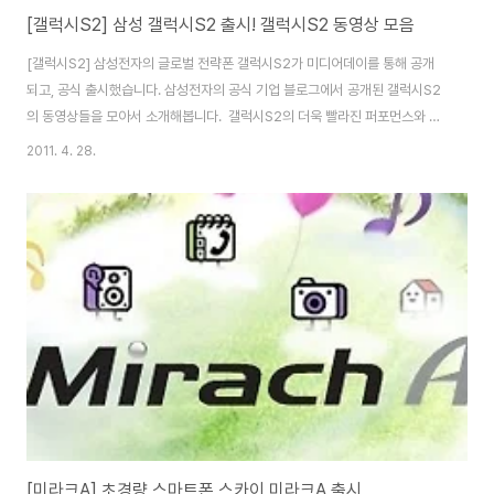
[갤럭시S2] 삼성 갤럭시S2 출시! 갤럭시S2 동영상 모음
[갤럭시S2] 삼성전자의 글로벌 전략폰 갤럭시S2가 미디어데이를 통해 공개
되고, 공식 출시했습니다. 삼성전자의 공식 기업 블로그에서 공개된 갤럭시S2
의 동영상들을 모아서 소개해봅니다. 갤럭시S2의 더욱 빨라진 퍼포먼스와 빠
른 데이터 전송, 쉽고 편리한 기능들에 대해서 동영상을 통해 쉽게 이해할 수 있
2011. 4. 28.
습니다. 저도 3차로 예약을 했는데요. 오늘부터 개통작업이 이루어지면, 갤
럭시S2를 주말전에 만나볼 수 있을지 모르겠네요.갤럭시S2의 스팩은 아래 표
와 같습니다. 갤럭시S2통신사SK텔레콤, KT, LG U+네트워크HSPA+OS안
드로이드 진저브레드 2.3UI삼성 터치위즈 4.0CPU삼성 Exynos 듀얼코어
1.2GhzGPUMali-400 (550MHz 쿼드코어)디스플레이4.27인치 슈퍼아
몰레드 플러스..
[미라크A] 초경량 스마트폰 스카이 미라크A 출시