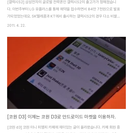
[갤럭시S2] 삼성전자의 글로벌 전략폰인 갤럭시S2의 출고가가 정해졌습니
다. 이번주부터 LG 유플러스를 통해 예약을 접수하면서 84만 7천원으로 발표
가되었었는데요. SK텔레콤과 KT에서 출시하는 갤럭시S2의 경우 다소 비쌀
것으로 예상을 했지만 통신 3사 모두 동일한 가격인 84만 7천원으로 확정되
2011. 4. 22.
었다고 합니다. 이는 전작인 갤럭시S의 출고가 94만 9300원보다 약 10만원
정도 저렴해진 가격입니다. LG 유플러스를 기준으로 5만 5천원짜리 요금제를
사용할 시 실구매가는 21만 1200원으로 월부담액은 6만 3800원을 부담하
면 된다고 합니다. 월 6만 5천원짜리 요금제를 사용할 시는 실 구매가 10만
5600원이라고합니다. 물론 KT와 SK와는 가격차이가 있을 수 있습니다. 삼
성전자는 주중에 미디어데..
[코원 D3] 이제는 코원 D3로 안드로이드 마켓을 이용하자.
[코원 d3] 코원 미니 피엠피 카페에 재미있는 글이 올라왔습니다. 카페 회원 중