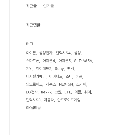
최근글
인기글
최근댓글
태그
아이폰
삼성전자
갤럭시S4
삼성
스마트폰
아이폰4
아이폰5
SLT-A65V
게임
아이패드2
Sony
팬택
디지털카메라
아이패드
소니
애플
안드로이드
제누스
NEX-5N
스카이
LG전자
nex-7
코원
LTE
어플
취미
갤럭시S3
자동차
안드로이드게임
SK텔레콤