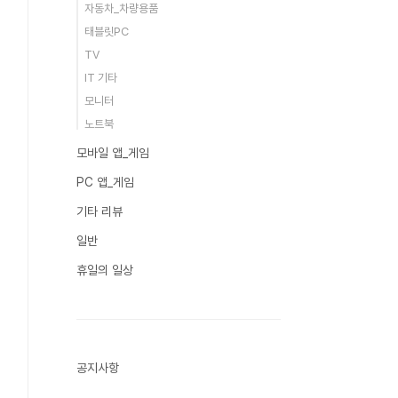
자동차_차량용품
태블릿PC
TV
IT 기타
모니터
노트북
모바일 앱_게임
PC 앱_게임
기타 리뷰
일반
휴일의 일상
공지사항