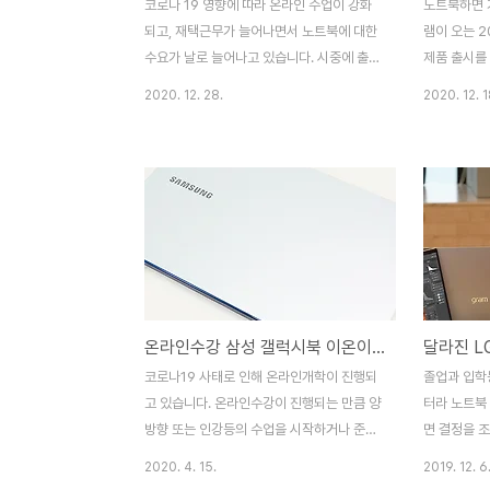
코로나 19 영향에 따라 온라인 수업이 강화
노트북하면 
되고, 재택근무가 늘어나면서 노트북에 대한
램이 오는 
수요가 날로 늘어나고 있습니다. 시중에 출시
제품 출시를
되어있는 노트북의 수도 상당해 어떤 걸 선택
화된 부분들
2020. 12. 28.
2020. 12. 1
해야 하면 좋을지 고민하는 분들도 많으실 텐
는데요, 지난
데요, 디자인부터 성능 등 여러 가지를 두고
로 진행된 
선택한다면 삼성 갤럭시북 이온은 어떨까 합
할 수 있었습
니다. 갤럭시북 이온의 경우 디자인과 무게에
언팩 행사는
있어 다른제품과는 비교과 안될 정도입니다.
있는 가수 
심플하면서도 세련된 디자인은 연령대나 성
다. 명석하지
별 상관없이 만족스러운데다, 무게에 있어서
리인 만큼 
도 1.2 kg밖에 되지 않아 노트북이 가지고 있
하는 기대감
는 휴대성에 있어서도 단연 으뜸입니다. 갤럭
언팩행사는 
온라인수강 삼성 갤럭시북 이온이면 준비 끝
시북 이온의 경우 무선충전도 가능하도록 디
획팀이 함께
자인되어 있는 점을 빼 놓을 수 없습니다. 터
한 대략적인 
코로나19 사태로 인해 온라인개학이 진행되
졸업과 입학
치패드에 무선 충전 기능이 있어 스마트폰이
습니다. 특
고 있습니다. 온라인수강이 진행되는 만큼 양
터라 노트북
나 무선 이어폰등 무선 충..
표현해 달라는
방향 또는 인강등의 수업을 시작하거나 준비
면 결정을 조
하는 분들이 많으실꺼라 생각됩니다. 주변 지
습니다. 이
2020. 4. 15.
2019. 12. 6
인분들도 온라인수업부터 재택근무까지 다양
17 2020