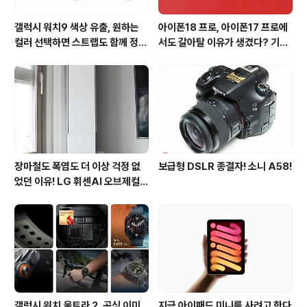
갤럭시 워치9 색상 유출, 원하는
아이폰18 프로, 아이폰17 프로에
컬러 선택하면 스트랩도 함께 정해
서도 갈아탈 이유가 생겼다? 기대
진다?
되는 3가지 변화
장마철도 폭염도 더 이상 걱정 없
보급형 DSLR 종결자! 소니 A58!
었던 이유! LG 휘센AI 오브제컬렉
션 뷰I 프로 에어컨 AI콜드프리 실
사용 후기
갤럭시 워치 울트라 2, 공식 이미
지금 아이패드 미니를 사려고 한다