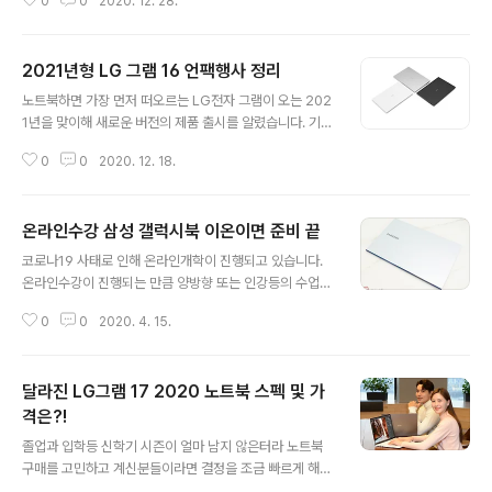
0
0
2020. 12. 28.
선택해야 하면 좋을지 고민하는 분들도 많으실 텐데요, 디
자인부터 성능 등 여러 가지를 두고 선택한다면 삼성 갤럭
시북 이온은 어떨까 합니다. 갤럭시북 이온의 경우 디자인
2021년형 LG 그램 16 언팩행사 정리
과 무게에 있어 다른제품과는 비교과 안될 정도입니다. 심
글 내용
플하면서도 세련된 디자인은 연령대나 성별 상관없이 만족
노트북하면 가장 먼저 떠오르는 LG전자 그램이 오는 202
스러운데다, 무게에 있어서도 1.2 kg밖에 되지 않아 노트
1년을 맞이해 새로운 버전의 제품 출시를 알렸습니다. 기존
북이 가지고 있는 휴대성에 있어서도 단연 으뜸입니다. 갤
모델과는 차별화된 부분들이 다수 있을꺼란 소식이 전해졌
럭시북 이온의 경우 무선충전도 가능하도록 디자인되어 있
0
0
2020. 12. 18.
는데요, 지난 12월 16일 오후 9시 온라인으로 진행된 언팩
는 점을 빼 놓을 수 없습니다. 터치패드에 무선 충전 기능이
행사를 통해 보다 자세히 확인할 수 있었습니다. 이번 LG
있어 스마트폰이나 무선 이어폰등 무선 충..
그램 16 신제품 언팩 행사는 다재다능한 재능으로 사랑받
온라인수강 삼성 갤럭시북 이온이면 준비 끝
고 있는 가수 헨리의 등장과 함께 시작되었습니다. 명석하
글 내용
지만 의외의 엉뚱한 면도 있는 헨리인 만큼 뭔가 날카로운
코로나19 사태로 인해 온라인개학이 진행되고 있습니다.
질문을 하지 않을까 하는 기대감이 들더군요. 헨리와 함께
온라인수강이 진행되는 만큼 양방향 또는 인강등의 수업을
시작된 언팩행사는 LG전자 PC마케팅 팀과 상품기획팀이
시작하거나 준비하는 분들이 많으실꺼라 생각됩니다. 주변
함께 자리하여 헨리가 LG그램에 대한 대략적인 파악을 할
0
0
2020. 4. 15.
지인분들도 온라인수업부터 재택근무까지 다양한 상황에
수 있는 시간이 되었습니다. 특히 어떻게 달라졌는지 다섯
서 사용할 수 있는 노트북을 찾는 분들이 상당수 계시니 말
글자로 표현해 달라는 이야기에..
이죠. 온라인수강부터 재택근무에 이르기 까지 다양한 환
달라진 LG그램 17 2020 노트북 스펙 및 가
경과 역할을 감안해 디자인과 성능까지 두루 만족스런 제
품을 찾기란 쉽지 않은데요, 삼성 갤럭시북 이온은 가볍고
격은?!
글 내용
놀라운 성능은 기본 디자인에 있어서도 세련되면서 트랜디
졸업과 입학등 신학기 시즌이 얼마 남지 않은터라 노트북
한 모습을 하고 있어 학생부터 직장인까지 두루 사용하기
구매를 고민하고 계신분들이라면 결정을 조금 빠르게 해야
좋은 제품이 아닐까 싶습니다. 디자인부터 살펴보면 삼성
하지 않을까 싶습니다. 이유인즉 2020년 LG그램LG그램