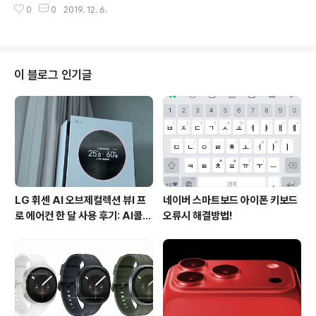
갤럭시북 이온은 빛나는 아우라 컬러와 프리즘 힌지가 탑
0
0
2019. 12. 6.
17 2020 노트북에 대한 스펙과 가격이 공개되면서 사전
재되어 있는 초슬림 초경량 디자인을 자랑하고 있습니다. ..
예약 신청을 시작했기 때문입니다. LG그램 17 2020 노
트북은 17인치 모델로 IPS LED 크기의 경우 43.1cm 입
니다. 해상도는 2560 X 1600으로 앞서 출시된 제품과 동
일합니다. 외관으로 볼 때는 전작과 큰 차이가 없어 보이는
이 블로그 인기글
게 사실이나, 스펙에 있어서는 많은 것들이 업그레이드 되
었습니다. CPU부터 살펴보면 전작에서는 8시대 커피 레
이크가 사용되었으나, LG그램 17 2020 노트북은 10세
대 아이스레이크가 탑재되어 강력한 퍼포먼스를 즐길 수
있게 되었습니다. ..
LG 휘센 AI 오브제컬렉션 뷰I 프
네이버 스마트보드 아이폰 키보드
로 에어컨 한 달 사용 후기: AI콜드
오류시 해결방법!
프리와 AI음성인식이 가져온 변화