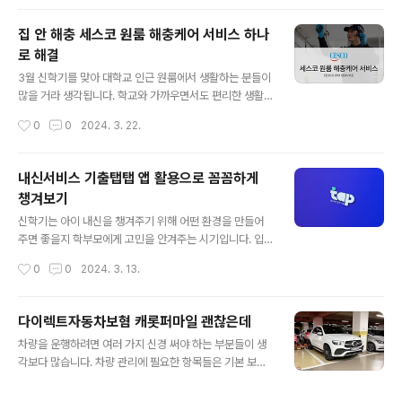
건# 지원 ..
급 신제품이 출시되었다는 소식에 서둘러 먹어보았습니다.
주문은 맘스터치 앱을 이용했습니다. 매장에서 직접 주문
집 안 해충 세스코 원룸 해충케어 서비스 하나
해도 되지만 이동하는 시간과 메뉴를 고르는 시간을 감안
로 해결
하면 앱을 활용하는 게 훨씬 편하기 때문인데요, 버거부터
글 내용
치킨, 사이드메뉴까지 입맛을 다시게 만들었는데요, 혼자
3월 신학기를 맞아 대학교 인근 원룸에서 생활하는 분들이
서 먹기엔 양이 너무 많아질 것 같아 참느라 힘들었습니다.
많을 거라 생각됩니다. 학교와 가까우면서도 편리한 생활
싸이버거 20주년을 맞이해 새롭게 등장한 버거 바로 슈퍼
까지 원룸만큼 합리적인 공간이 또 있을까 싶습니다. 내부
작성시간
0
0
2024. 3. 22.
싸이입니다. 기존 싸이보거보다 더 큰 빅싸이패티가 들어
공간을 깨끗하고 청결하게 사용한다고 해도 어디선가 유입
간 스페셜 싸이버거인데요, 출시기념 슈퍼싸이버거..
되어 나타난 해충은 쉽게 해결할 수 없는데요, 이럴 땐 세스
코 원품 해충케어 서비스를 이용해 보시는 건 어떨까요? 세
내신서비스 기출탭탭 앱 활용으로 꼼꼼하게
스코 원룸 해충 케어 서비스는 원룸을 대상으로 해충 11종
챙겨보기
에 대한 해충 방제 서비스와 침입 예방 관리를 제공하는 서
글 내용
비스입니다. 무엇보다 세스코 전문가가 방문해 케어하는
신학기는 아이 내신을 챙겨주기 위해 어떤 환경을 만들어
원툼 특화 서비스인 만큼 가격부담도 적고 믿을 수 있는 전
주면 좋을지 학부모에게 고민을 안겨주는 시기입니다. 입
문가의 케어를 받을 수 있는 장점을 가지고 있습니다. 세스
시라는 큰 관문을 앞두고 내신부터 수능까지 선택하기에
작성시간
0
0
2024. 3. 13.
코 해충 케어 서비스는 흉흉한 소식이 들리는 요즘 오랜시
따라 결과가 달라지는 만큼 고민을 안 할 수가 없는데요 기
간 서비스해 온 브랜드 신뢰감으로 안..
출탭탭 앱 하나면 개념부터 내신, 수능까지 한 번에 학습할
수 있는 장점을 가지고 있어 소개해볼까 합니다. 기출탭탭
다이렉트자동차보혐 캐롯퍼마일 괜찮은데
은 내신과 수능을 구분하지 않고, 앱 하나로 고등 전 과목을
글 내용
차량을 운행하려면 여러 가지 신경 써야 하는 부분들이 생
학습할 수 있는 점이 가장 큰 장점입니다. 태블릿 PC를 비
각보다 많습니다. 차량 관리에 필요한 항목들은 기본 보험
롯해 모바일에서도 모두 학습이 가능하기 때문에 언제 어
까지 꼼꼼하게 살피고 챙겨야 하는데요, 그중에서도 보험
디서든 시간을 효율적으로 활용할 수 있도록 사용할 수 있
은 매해 갱신을 해야 하고, 보험사마다 책정되는 비용이 다
습니다, 과목별 문제집을 무겁게 들고 다니는게 아니라 내