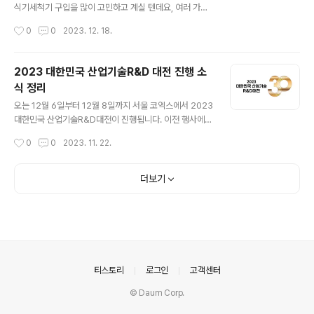
없이 진행할 수 있도록 마련된 서비스입니다. 상황에 따른
식기세척기 구입을 많이 고민하고 계실 텐데요, 여러 가지
문제를 해결하기 위한 상담이 필요하거나 급히 경찰조사를
로 괜찮은 제품을 찾고 계신 분들을 위해 기능이나 가격면
작성시간
0
0
2023. 12. 18.
받아야 하는 상황등 여유 있게 알아보고 대처가 ..
부분에 있어 장점을 가지고 있는 슈퍼워시 초음파 식게 세
척기를 소개해드리려 합니다. 업소용 식기세척기로 입소문
이 자자한 슈퍼워시 초음파식기세척기는 매장을 운영하는
2023 대한민국 산업기술R&D 대전 진행 소
데 있어 효율성을 상당히 높여주는 장점을 가지고 있습니
식 정리
다. 100% 국산 부품을 사용하고, 고급 304 스테인리스
글 내용
스틸을 사용해 내구성 또한 무척이나 뛰어난데요, 잔고장
오는 12월 6일부터 12월 8일까지 서울 코엑스에서 2023
을 최소화하여 장기적으로 봤을 때 매장 운영의 고정 지출
대한민국 산업기술R&D대전이 진행됩니다. 이전 행사에서
을 줄이고, 유지 비용 절감 효과를 기대할 수 있습니다. 사
는 대한민국 사업기술의 과거, 현재 그리고 미래를 제시한
작성시간
0
0
2023. 11. 22.
용 방법도 무척 간단합니다. 필요한 기능을 갖춘 버튼을 누
스토리텔링 방식의 전시로 구성되어 부대 행사와 체험존이
르면 누구나 쉽게 사용할 수 있는 방식입니다...
함께 구성되어 직접 경험해 볼 수 있습니다. 히스토리관에
서는 산업기술이 걸어온 길을 주제로 전시가 진행됩니다.
더보기
국가 경제 발전을 견인해온 산업 핵심 기술의 발전을 실감
미디어 등으로 임팩트있게 전달하는 박물관 스타일로 찬찬
히 보고 듣기만 해도 그동안 산업기술이 어떻게 발전해 왔
는지 알 수 있도록 구성되어 있습니다. 우리나라의 경제 발
전을 앞서 주도한 첨단 산업기술의 현주소를 실감해보는
산업기술의 현주소 공간도 마련되어 있습니다. 반도체 디
의안내
티스토리
로그인
고객센터
스플레이를 비롯해 항공, 조선, 모빌리티가 ..
© Daum Corp.