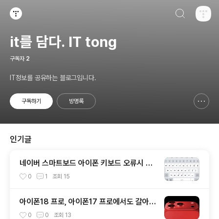
검색하기
티스토리
it를 담다. IT tong
구독자
2
IT정보를 공유하는 블로그입니다.
구독하기
방명록
신고하기 레이어
열기
인기글
네이버 스마트보드 아이폰 키보드 오류시 해
결방법!
0
1
조회
15
아이폰18 프로, 아이폰17 프로에서도 갈아탈
이유가 생겼다? 기대되는 3가지 변화
0
0
조회
13