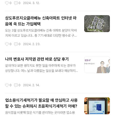
작성시간
0
0
2024. 3. 12.
르기 때문에 고민이 되는 부분이기도 합니다. 수많은 보험
신 기출 학습과 완자 기출 PICK eBOOK으로 전 교재 학
사 중에서도 캐롯손해보험에서 출시한 다이렉트자동차보
습이 가능해 아이들의 어깨 짐을 ..
험으로 출시된 캐롯퍼마일자동차보험이 혜택이나 비용 적
상도푸르지오클라베뉴 신축아파트 인터넷 마
인 부분에서 높은 관심을 끌고 있습니다. 캐롯손해보험 지
음에 쏙 뜨는 가입혜택
난 2019년 한화손보, SK텔레콤, 현대자동차, 알토스벤처
글 내용
스, 스틱인베스트먼트 등 대형 투자사가 합작해 설립한 국
오는 3월 상도푸르지오클라베뉴 신축 아파트 분양이 막바
내 최초 디지털 손해보험사로 퍼마일자동차보험을 비롯해
지에 이르고 있습니다.. 총 771세대로 다양한 평수로 구성
다양한 일반보험까지 차별화된 데이터 역량을 갖추고 있기
되어 있는 점이 장점인데요, 녹지 공간을 최대한 이용해 단
작성시간
0
0
2024. 2. 23.
도 합니다. 캐롯손해보험에서 선보이는 캐롯퍼마일 자동차
지를 구성하고 입주민의 편의를 위한 시설이 모두 포함되
보..
었다는 특징이 있어 많은 분들이 눈여겨보고 있는 신축 아
파트이기도 합니다. 상도프루지오클라베뉴 신축아파트 입
나의 변호사 저작권 관련 바로 상담 후기
주의 경우 빠르면 오는 2월 말 늦어도 3월에는 시작된다고
글 내용
살아가다 보면 생각지도 못한 일을 마주하게 되는 경우가
하는데요, 아파트 입주 시 이사업체부터 준비할 것들이 많
상당합니다. 여느 날과 다름없는 일상을 보내다 예상하지
지만, 인터넷 가입도 만만하지 않은 일 중 하나입니다. 가능
못한 안 좋은 일들이 생기기도 하는데요, 상황에 따라 법률
하다면 이용이 불편하지 않고 많은 혜택을 받을 수 있다면
적인 조언이 꼭 필요로 하는 경우가 있습니다. 하지만 좀처
더할 나위 없는데요, SK브로드밴드 B다이렉트 몰에서 신
작성시간
0
0
2024. 2. 14.
럼 시간을 내기 어렵고 빠르게 대응해야 하는 순간이라면
축아파트 인터넷 가입에 따른 혜택이 풍성해 소개해볼까
나의 변호사 바로 상담을 이용해 보시는 건 어떨까요? 바로
합니다. SK브로드밴드에서 운영하는 B다이..
상담이 가능한 나의 변호사는 국내 유일의 법정 변호사단
업소용식기세척기가 필요할 때 안심하고 사용
체인 대한변호사협회가 직접 운영하는 법률상담이 가능한
할 수 있는 슈퍼워시 초음파식기세척기 어때?
서비스입니다. 대한변호사협회와 서울지방 변호사회가 공
글 내용
동으로 개발해 당면한 법률문제 상담을 보다 빠르고 부담
음식점을 비롯해 많은 식기를 관리하는 곳이라면 업소용