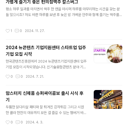
가볍게 즐기기 좋은 편의점맥주 칼스버그
시, 페이코, 엘포인트, 예스24등등 쇼핑부터 게임, 도서 등 원하는 곳 어디든 사용할
글 내용
수 있습니다. 단, 문화상품권의 경우 온라인 사용..
평소 하루 일과를 마치면서 맥주 한 캔을 마시며 하루를 마무리하는 시간을 갖는 분
들 많으시죠? 저도 바쁜 하루를 보낸 후 늦은 밤 가벼운 안주와 함께 즐기는 맥주를
무척이나 좋아합니다. 오늘 하루를 열심히 살아온 나를 뿌듯해하며 즐기는 시간이랄
까요? 휴일 전날이면 욕심을 좀 부려 한캔 이상을 마시기도 하지만, 다음날을 위해 한
작성시간
1
0
2024. 11. 27.
캔으로 만족하는 날이 많은데요, 그래서 더욱 맛을 고집하는 것 같습니다. 맥주는 날
씨에 따라 기분에 따라 함께 하는 사람들과 어울리면서 마시는 분위기를 좀 타는 부
분도 있고 말이죠.상황에 따라 분위기에 따라 선택하는 종류가 달라지는 맥주이지만,
2024 뉴콘텐츠 기업지원센터 스타트업 입주
얼마 전부터는 칼스버그를 주로 즐기는 중입니다. 덴마크 왕실 공식 맥주라는 타이틀
기업 모집 시작
을 가지고 있는 만큼 디자인도 평범하지 않고 프리미엄이 더..
글 내용
한국콘텐츠진흥원에서 2024 뉴콘텐츠기업지원센터 입주
기업 모집이 시작되었습니다. 신기술융합콘텐츠 분야 기업
이고 입주 조건이 맞는 기업이라면 누구나 신청할 수 있는
작성시간
0
0
2024. 7. 21.
데요, 스타트업 기업이나, 관련 업종 기업이면서 사무실 이
전을 고민하고 있다면 신청해 보시기 바랍니다. 2024 뉴
콘텐츠기업지원센터 입주기업 모집개요사업목적 : 신기
맘스터치 신제품 슈퍼싸이콤보 출시 시식 후
술 융합콘텐츠 분야 기업의 성장을 위한 최적인 인프라 지
기
원 및 비즈니스 지원을 통한 성장 발판 마련접수기간 : 20
글 내용
24년 7월 24일 ~ 8월 1일 오전 11시까지입주기간 : 최대
두툼한 닭다리살 패티와 잘 튀겨진 감자튀김 그리고 시원
2년 (기본 1년, 연장평가 결과에 따라 1년씩 연장 가능)입
한 콜라 한잔의 여유까지 모든 걸 즐길 수 있는 햄버거 바로
주시기 : 2024년 9월 ~ 2025년 8월(연장평가 합격 시 2
맘스터치입니다. 맘스터치 시그니처 메뉴이자 가장 많은
작성시간
0
0
2024. 4. 3.
026.9.30. 까지 가능) *추후 변경 가능# 지원 내용및 조
사랑을 받고 있는 싸이버거가 출시 20주년을 맞이해 역대