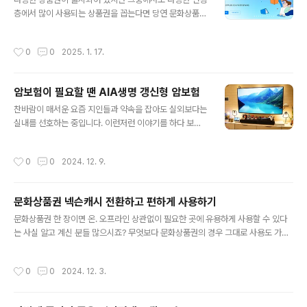
은 일반 ㅇ비출금보다 금리가 높은 이자수익을 기대할 수
층에서 많이 사용되는 상품권을 꼽는다면 당연 문화상품권
있는 점 외에도, 매일매일 일관적인 이자를 지급하고, 원금
이 아닐까 합니다. 온./ 오프라인 어디서든 편하게 사용할
과 이자를 포함한 5천만 원 한도 내 예금자 보호가 적용되
수 있는 장점도 있지만 원하는 사용처에 따라 해당 캐시로
어 안정적인 재테크가 가능합니다. 특히 우대 금리를 적용
작성시간
0
0
2025. 1. 17.
변환해 사용할 수 있어 상당히 유용합니다. 문화상품권은
해 활용할 수 있는 경우도 많은데요, 어렵지 않은 투자 방식
5,000원권을 시작으로 10,000원, 50,000권 세 종류가
이 아니기 때문에 재테크 초보도 쉽게 ..
판매되고 있어 상황에 따라 원하는 금액권을 구매할 수 있
암보험이 필요할 땐 AIA생명 갱신형 암보험
습니다. 사용처 또한 전국 서점을 비롯해 영화관등 2만여
글 내용
사용처와 게임, 쇼핑 등 1천여 온라인 사이트에서 사용 가
찬바람이 매서운 요즘 지인들과 약속을 잡아도 실외보다는
능해 구매와 사용 모두 편리합니다. 온라인 사용처의 경우
실내를 선호하는 중입니다. 이런저런 이야기를 하다 보
네이버페이 포인트 전환부터 스마일캐시, 넥슨, 페이코, 엘
면 어느새 자연스럽게 건강관리와 유지 등 현재와 앞으로
포인트등 원하는 곳 어디든 이용 가능합니다. 특히 아이템
에 대한 이야기를 종종 하고 있는데요, 가끔 준비하지 못한
작성시간
0
0
2024. 12. 9.
매니아라 엠게임, 아이템베이..
주변 분이 암으로 여러 어려움을 겪고 있다는 내용입니
다. 얼마 전 평소 건강하시던 분이 암진단을 받았다는 이야
기를 듣고 놀랐던 기억이 있습니다. 몸에 좋다는 음식이나
문화상품권 넥슨캐시 전환하고 편하게 사용하기
운동을 꾸준히 하시던 분이라 소식을 듣고 정말 앞일은 한
글 내용
치 앞도 알 수 없다는 생각을 했을 정도였습니다. 본인도 놀
문화상품권 한 장이면 온. 오프라인 상관없이 필요한 곳에 유용하게 사용할 수 있다
랐지만 가족들도 무척 놀랐다고 하더군요. 암은 진단받으
는 사실 알고 계신 분들 많으시죠? 무엇보다 문화상품권의 경우 그대로 사용도 가능
면 환자 상태에 따라 치료 방법을 선택하고 그에 따라 투병
하지만, 사용처에 따라 해당 캐시로 전환해 사용할 수 있어 무척이나 유용해 많은 분
기간이나 예후도 달라진다고 합니다. 무엇보다 치료를 시
들이 선물 주고받을 때 선택하고 있습니다. 문화상품권의 경우 5,000원/ 10,000
작성시간
0
0
2024. 12. 3.
작하면 이전과 같은 생활을 하기 어렵고, ..
원/ 50,000원권 세 종류로 판매되고 있어 원하는 금액권 구매가 가능하며 전국 서
점을 비롯해 영화관등 2만여 사용처와 1천여 온라인 사이트에서 사용 가능한 장점을
가지고 있습니다. 온라인 사용처의 경우 네이버페이를 비롯해 스마일 캐시, 넥슨캐