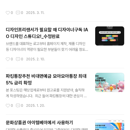
방법을 선택하느냐가 무엇보다 중요해지고 있습니다. 안정
수 있다는 점입니다. 기본금리 0.1%를 시작으로 우대금리
적인 투자로 수익을 낼 것인지, 아니면 위험도가 높지만 적
최대 연 3.0%까지 연 최고 3.1%의 우대금리를 적용받을
작성시간
0
0
2025. 3. 11.
극적인 투자로 보다 많은 수익을 낼 것인지 고민하게 되는
수 있습니다. 일반 예금의 경우 금리가 높지 않다는 점을 감
데요, 요즘처럼 안팎으로 시끄러울 땐 무엇보다 안정적인
안하면 상당히 높은 금리를 적용받는 셈입니다..
투자가 우선되는 만큼 모햇을 선택하는 분들이 늘어나고
디자인프리랜서가 필요할 때 디자이너구독 IA
있는 중입니다. 누구나 쉽고 안전하게 투자할 수 있는 모햇
O 디자인 스튜디오!_수정완료
은 미래 에너지로 각광받고 있는 태양광 에너지에 투자하
글 내용
고 수익을 가져가는 서비스입니다. 모햇은 투자금을 모아
브랜드를 대표하는 로고부터 홈페이지 제작, 제품 디자인
태양광 발전소를 건설해 한전등 전력회사에 전력을 판매하
등 디자이너의 역량이 필요한 부분들이 찾기 어려울 정도
고 얻은 수익금을 이자로 받는 방식입니다.현재 모햇가입
입니다. 하지만 디자이너를 채용하자니 고정지출에 대한
작성시간
0
0
2025. 2. 10.
자수와 투자금액등 중요한 사항들은 홈페이지에서 ..
부담이 발생하고, 디자인프리랜서를 컨택하자니 비용문제
부터 실력까지 바로 검증이 어렵다는 불편함이 있기 마련
인데요, 이젠 디자이너구독 시스템은 IAO 디자인 스튜디
파킹통장추천 비대면예금 모아모아통장 최대
오 하나면 깔끔하게 해결할 수 있습니다. IAO 디자인 스튜
5% 금리 확정
디오는 디자인이 필요한 어떤 상황에서도 빠르게 디자인을
글 내용
요청할 수 있는 디자인구독시스템입니다. 업무와 상관없이
본 포스팅은 해당업체로부터 원고료를 지원받아, 솔직하
매월 나가는 고정급여는 줄여주고, 낮은 퀄리티로 인한 외
게 작성하였습니다. 최근 들어 파킹통장에 대한 관심이 높
주 문제로 인해 고민할 필요 없이 업무를 진행할 수 있도록
아지고 있습니다. 파킹통장은 별도의 상품이 아니라, 일반
작성시간
0
0
2025. 1. 20.
만들어진 디자인 구독서비스라고 할 수 있습니다. 삼성을
입출금통장보다 금리가 높은 수시입출금식 예금인데요, 차
비롯해 LG, SK네트웍스등 굵직한 기업들이 선택..
를 잠시 주차하듯 언제든 돈을 넣고 뺄 수 있다는 의미에서
파킹통장이라고 불리는데요, 일반 입출금통장보다 여러 장
문화상품권 아이템베이에서 사용하기
점이 있어 많은 분들이 선택하고 있는 중입니다. 파킹통장
글 내용
다양한 상품권이 출시되어 있지만 그중에서도 다양한 연령