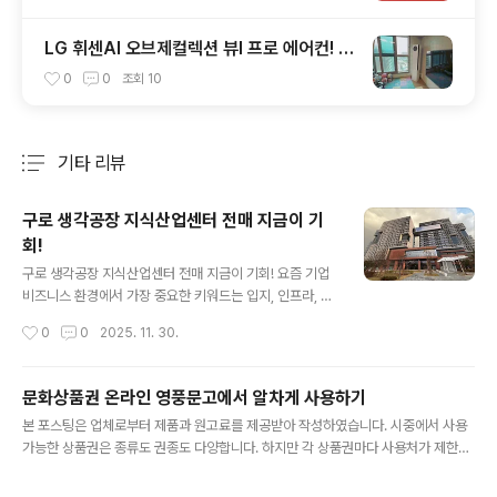
LG 휘센AI 오브제컬렉션 뷰I 프로 에어컨! A
I콜드프리 정온제습으로 쾌적해진 여름
0
0
조회
10
기타 리뷰
분류 전체보기
주요 글 목록
구로 생각공장 지식산업센터 전매 지금이 기
회!
글 내용
구로 생각공장 지식산업센터 전매 지금이 기회! 요즘 기업
비즈니스 환경에서 가장 중요한 키워드는 입지, 인프라, 그
리고 성장 가능성입니다. 단순히 업무 공간을 구하는 시대
작성시간
0
0
2025. 11. 30.
가 아니라, 기업의 브랜드 이미지와 생산성이 함께 향상될
수 있는 공간을 선택해야 할 시대가 되었습니다. 이런 관점
에서 구로 생각공장 지식산업센터는 이미 많은 기업의 눈
문화상품권 온라인 영풍문고에서 알차게 사용하기
길을 사로잡으며 전매 시장에서도 경쟁률이 치열한 곳으로
글 내용
본 포스팅은 업체로부터 제품과 원고료를 제공받아 작성하였습니다. 시중에서 사용
자리 잡았습니다.그 이유는 단순히 ‘좋은 건물’이라는 개념
가능한 상품권은 종류도 권종도 다양합니다. 하지만 각 상품권마다 사용처가 제한적
을 넘어서 입지 가치 + 업무 효율 + 미래가치를 모두 갖춘
인 부분도 상당한데요, 문화상품권의 경우 오프라인 사용처를 비롯해 온라인까지 편
몇 안 되는 지식산업센터이기 때문입니다. 구로·가산 디지
리하게 사용할 수 있어 많은 분들이 선호하고 있습니다. 무엇보다 문화상품권은 사용
털 단지는 오랫동안 IT·제조·스타트업 기업들의 요지로 성