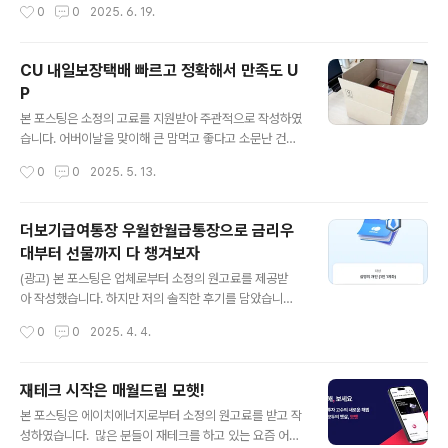
작성시간
0
0
2025. 6. 19.
처의 캐시로 변환해 사용할 수 있는 장점도 가지고 있습니다. 온. 오프라인 어디서든
장해왔습니다.특히 200만 직장인이 모여 있는 수도권 서
사용가능한 문화상품권은 5,000원 권부터 10,000원, 50,000원 3가지 종류가 판
남부 비즈니스 권역은 기술 기반..
매되고 있어 원하는 금액권을 구매할 수 있습니다. 사용처도 상당한데요, 서점이나
CU 내일보장택배 빠르고 정확해서 만족도 U
영화관을 비롯한 오프라인 2만여 사용처와 게임, 쇼핑등 1천여 온라인 사이트에서
P
금액권 상관없이 사용 가능합니다. 문화상품권 사용처는 홈..
글 내용
본 포스팅은 소정의 고료를 지원받아 주관적으로 작성하였
습니다. 어버이날을 맞이해 큰 맘먹고 좋다고 소문난 건강
기능식품을 구매했습니다. 이번만큼은 제품을 보고 구매해
작성시간
0
0
2025. 5. 13.
야겠다는 생각이 들어 오프라인 쇼핑몰에서 구매한 터라
따로 택배를 이용해 발송을 해야 했는데 CU 내일보장택배
덕분에 가까운 CU 편의점에서 손쉽게 보내고 휴일 관계없
더보기급여통장 우월한월급통장으로 금리우
이 다음날 배송이 가능해 추천해 볼까 합니다. CU 편의점
대부터 선물까지 다 챙겨보자
택배는 별도의 앱을 설치해 배송 예약부터 조회까지 한번
글 내용
에 이용할 수 있어 편리합니다. 소량 접수부터 다량 접수까
(광고) 본 포스팅은 업체로부터 소정의 원고료를 제공받
지 어플만 설치하면 어디서든 가까운 CU를 방문해 내일보
아 작성했습니다. 하지만 저의 솔직한 후기를 담았습니
장택배를 이용할 수 있습니다. 주변에 CU 없는 곳이 없을
다 직장생활을 하는 분들이라면 놓치지 말고 꼼꼼하게 챙
작성시간
0
0
2025. 4. 4.
정도이니 앱만 설치하면 이용 가능한 장점도 있습니다. CU
겨야 할 중요한 한 가지 바로 급여통장입니다. 급여통장은
내일보장택배는 이름 그대로 오늘 보내면 ..
월급을 수령하는 중요한 역할을 하는 동시에 다양한 혜택
을 받을 수 있기 때문입니다. 그만큼 중요한 급여통장 이제
재테크 시작은 매월드림 모햇!
우리은행 우월한월급통장으로 갈아타고 금리우대부터 풍
글 내용
본 포스팅은 에이치에너지로부터 소정의 원고료를 받고 작
성한 혜택까지 모두 챙겨보는 건 어떨까요? 우리은행 우월
성하였습니다. 많은 분들이 재테크를 하고 있는 요즘 어떤
한월급통장의 가장 큰 장점은 급여이체만 해도 이득을 볼