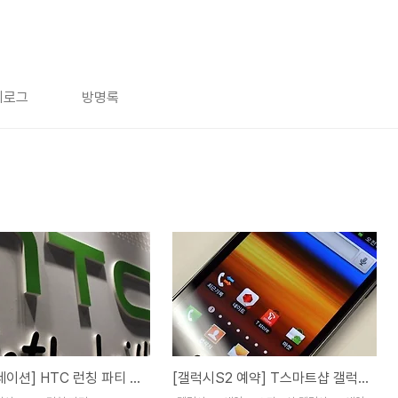
치로그
방명록
[hTC 센세이션] HTC 런칭 파티 The First HTC Brand Party in Asia에 다녀오다.
[갤럭시S2 예약] T스마트샵 갤럭시S2 예약 100차수 돌파