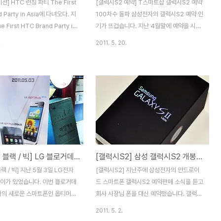
션] HTC 런칭 파티 The First
[갤럭시S2 예약] T스마트샵 갤럭시S2 예약
 Party in Asia에 다녀오다. 지
100차수 돌파 삼성전자의 갤럭시S2 예약 인
e First HTC Brand Party in
기가 뜨겁습니다. 지난 4월말에 예약을 시작
성동 복합문화 공간 크링에서 있었
해서 약 3주 정도 지난것 같은데요. 저의 경
.
2011. 5. 20.
 그런자리를 놓칠 순 없겠죠! 아
우 3차수로 갤럭시S2를 예약해서 5월 초에
초로 열리는 hTC 브랜드 파티는
기기를 받았지만, 지금 예약하시는 분들은 짧
청되었다고 하는데요. hTC의 신
게는 1주일 길게는 10일 정도 기다려야 기기
해 출시 예정인 모델/서비스 그리
를 받으시더군요. SK텔레콤의 티스마트샵에
의 공연 등 다양한 볼거리가 풍
서 지금 100차수 예약을 받고 있습니다. 한
습니다. 런칭 파티 참여 경험이
차수당 5000명이 예약을 하니, 벌써 최대
, 제가 참여했던 행사 중에 가
50만명이 SK텔레콤을 통해 예약을 했다는
가 아닌가 생각됩니다. hTC가
얘기인데요. (취소/개통불가 인원이 있기 때
시장에 관심이 많다고 생각해야
문에 실제 예약자수는 더욱 적습니다.) 어제
[옵티머스 블랙 / 빅] LG 블로거데이에서 만난 옵티머스 블랙 / 빅
[갤럭시S2] 삼성 갤럭시S2 개봉기 / 간단 사용후기
장을 제출하면 이름 확인 후에 팔
제 친구가 59차인데 개통되었다고 폰을 가지
 같은 종이를 붙여주는데요. 예
고 왔던데, 10일 넘게 기다렸다고하더군요.
랙 / 빅] 지난 5월 3일 LG전자
[갤럭시S2] 지난주에 삼성전자의 안드로이
에..
반면에 아직도 약 40차수 분들이 개통을 대
데이가 있었습니다. 이번 블로거데
드 스마트폰 갤럭시S2 예약판매 소식을 듣고
기하고 있..
자의 새로운 스마트폰인 옵티머스
회사 사장님 폰을 대신 예약했습니다. 갤럭시
머스 빅을 처음으로 공개하고 간
S2를 다행히 3차로 예약하게 되었는데요. 지
2011. 5. 2.
 다과를 먹으며, 제품을 체험 및
난 토욜일에 갤럭시S2가 배송되어 개봉과 동