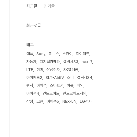
최근글
인기글
최근댓글
태그
애플
Sony
제누스
스카이
아이패드
자동차
디지털카메라
갤럭시S3
nex-7
LTE
취미
삼성전자
SK텔레콤
아이패드2
SLT-A65V
소니
갤럭시S4
팬택
아이폰
스마트폰
어플
게임
아이폰4
안드로이드
안드로이드게임
삼성
코원
아이폰5
NEX-5N
LG전자