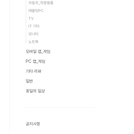
자동차_차량용품
태블릿PC
TV
IT 기타
모니터
노트북
모바일 앱_게임
PC 앱_게임
기타 리뷰
일반
휴일의 일상
공지사항