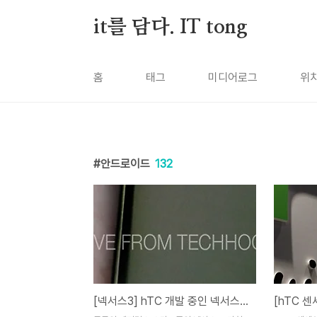
본문 바로가기
it를 담다. IT tong
홈
태그
미디어로그
위
안드로이드
132
[넥서스3] hTC 개발 중인 넥서스3 테스트폰 유출?