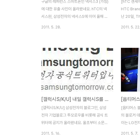
구글의 레퍼런스 스마트폰인 넥서스3 (가칭)
[hTC 센세이
에 대한 유출 사진이 올라왔네요. hTC의 넥
HTC Brand
서스원, 삼성전자의 넥서스S에 이어 올해 말
난 20일, Th
에 공개될 넥서스3의 경우 LG가 개발 중이
Asia가 삼
2011. 5. 28.
2011. 5. 22
란 루머가 있었는데요. 이번에 hTC에서 공개
습니다. 저도
된 넥서스3 테스트폰을 통해 LG만 개발 중
시아에서 최
인 것은 아닌것 같습니다. 그동안 루머로 올
300명만 초
라오는 글들을 종합해 보면, 넥서스3의 경우
제품을 비롯
NVIDIA의 테그라 프로세스 후속, 테그라3를
고 유명 가수
탑재하고 출시한다는 루머인데요. 무엇보다
성한 행사였
출시 시기가 올해 12월 말이나 내년 1월초에
많지는 않지만
출시할 것으로 예상되기 때문에 테그라의 신
장 컸던 행사
제품 출시시기와 일치하기 때문에 충분히 일
그만큼 한국
[갤럭시S/K/U] 내일 갤럭시S를 비롯한 갤럭시시리즈 진저브레드 업그레이드
리가 있어보입니다. 무엇보다 안드로이드의
겠죠? 초대
새버전인 아이스크림 샌드위치가 4분기 출
에 위 사진과
[갤럭시S/K/U] 삼성전자의 블로그인, 삼성
[옵티머스 블
시 예정이니 더더욱 출시시기가 일치하는데
전에 에버랜드
전자 기업블로그 투모로우를 비롯해 공식 트
의 블로거 
요. 아이스크림 샌드위치의..
위터에 공지가 올라왔네요. 올초부터 소문이
이는 LG전
무성했던, 갤럭시S의 안드로이드 2.3 진저브
블랙과 옵티
2011. 5. 16.
2011. 5. 7.
레드 업그레이드 소식인데요. 지난주 유출펌
단한 식사 및