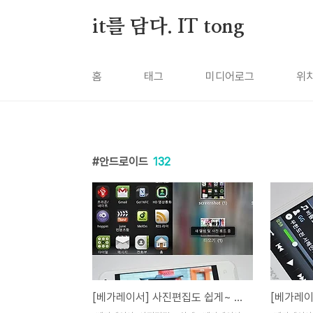
본문 바로가기
it를 담다. IT tong
홈
태그
미디어로그
위
안드로이드
132
[베가레이서] 사진편집도 쉽게~ 베가레이서 포토스튜디오