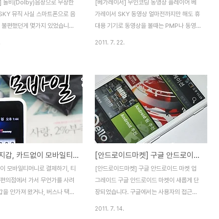
 돌비(Dolby)음장으로 무장한
[베가레이서] 무인코딩 동영상 플레이어 베
SKY 뮤직 사실 스마트폰으로 음
가레이서 SKY 동영상 얼마전까지만 해도 휴
때 불편했던게 몇가지 있었습니다.
대용 기기로 동영상을 볼때는 PMP나 동영상
괜찮은 음장이 없다는 것과 배터리
재생을 지원하는 MP3 플레이어를 통해 봤었
.
2011. 7. 22.
는 이유로 MP3 플레이어로 음악
는데요. 최근 스마트폰의 보급이 확산과 커진
요. 최근에 출시되는 스마트폰은
화면 그리고 향상된 재생능력으로 이제는 스
SOUND, 돌비 등 음장이 탑재되
마트폰으로도 무인코딩 동영상을 재생해 볼
MP3 보다도 생생한 사운드를 체
수 있는데요. 오늘은 베가레이서의 동영상 플
니다. 팬택의 1.5Ghz 듀얼코어
레이어인 SKY 동영상에 대해서 소개해드릴
GB DDR2 메모리를 탑재한 베
까 합니다. SKY 동영상은 스카이 안드로이드
돌비(Dolby) 디지털 음장을
스마트폰에 기본내장되어 있는 기본어플입니
듀얼스피커라 깨끗한 음질을 스피
다. 단, 스마트폰 스팩에 따라 재생할 수 있는
들을 수 있습니다. 그럼 베가레
능력은 조금씩 차이가 날 수 있는데요. 실행
[티머니] 지갑, 카드없이 모바일티머니로 결제하기, 안드로이드 추천 어플
[안드로이드마켓] 구글 안드로이드 마켓 업그레이드
 기본 어플인 SKY 뮤직에 대해서
첫화면은 동영상 리스트를 전체파일, 폴더 형
하겠습니다. 제가 포털사이트에
식으로 목록을 볼 수 있습니다. 목록에서는
없이 모바일티머니로 결제하기, 티
[안드로이드마켓] 구글 안드로이드 마켓 업
이서 노래'라는 키워드로 검색을
간단하게 썸네일 이미지, 파일명, 재생시간
 편의점에서 가서 무언가를 사려
그레이드 구글 안드로이드 마켓이 새롭게 단
(재생한 시간 / 전체 ..
지갑을 안가져 왔거나, 버스나 택시
장되었습니다. 구글에서는 사용자의 접근성
 지갑 또는 교통카드를 깜빡한적
과 시안성을 높이는데 주력했다고 하는데요.
2011. 7. 14.
 저는 지난 주 햇빛 쨍쨍한 날씨
새로워진 안드로이드 마켓은 안드로이드