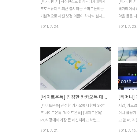
[베가레이서] 사진편집도 쉽게~ 베가레이서
[베가레이서]
포토스튜디오 최근 출시되는 스마트폰에는
베가레이서 
기본적으로 사진 보정 어플이 하나씩 설치되
악을 들을 
어 있는데요. 팬택계열 스카이 안드로이드 스
가장 먼저 
2011. 7. 24.
2011. 7. 23
마트폰에는 포토 스튜디오라는 어플이 기본
소모가 크다
적으로 설치가 되어 있습니다. 스마트폰으로
을 들었는데
사진을 촬영하고 PC로 옮겨서 수정하는 시
SRS나 Q-
대는 이제 한물 갔다고 볼 수 있겠죠? 포토스
면서 일반 
튜디오는 PC용 이미지 편집 툴 만큼 디테일
험할 수 있습
하지는 않지만, 왠만한 이미지편집 및 보정작
프로세서, 1
업이 가능한 스카이 기본 앱입니다. 스카이
가레이서에는 
메뉴에서 포토스튜디오를 선택해 실행하고
지원하고, 
메뉴를 누르면 사진을 불러오던지, 바로 카메
커를 통해서 
[네이트온톡] 진정한 카카오톡 대항마 SK컴즈 네이트온톡
라 촬영을 하던지, 초기화 및 설정을 할 수 있
이서의 음악
습니다. 저의 경우 지난달 경상남도 남해에
살펴보도록 
[네이트온톡] 진정한 카카오톡 대항마 SK컴
지갑, 카드
위치한 바람흔적 미술관에서 찍은 난로 사진
서 '베가레
즈 네이트온톡 [네이트온톡] [네이트온톡]
머니 활용기
을 불러와봤습니다. 오른쪽 리스트 ..
했더니,..
PC시장에서 가장 큰 메신저라고 하면,
고 할 때, 
3300만명이 사용하고 있는 네이트온인데
를 탔을 때
2011. 7. 21.
2011. 7. 16.
요. 모바일 시장에서는 카카오톡 때문에 그
없으신가요?