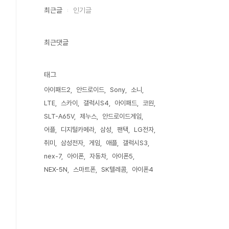
최근글
인기글
최근댓글
태그
아이패드2
안드로이드
Sony
소니
LTE
스카이
갤럭시S4
아이패드
코원
SLT-A65V
제누스
안드로이드게임
어플
디지털카메라
삼성
팬택
LG전자
취미
삼성전자
게임
애플
갤럭시S3
nex-7
아이폰
자동차
아이폰5
NEX-5N
스마트폰
SK텔레콤
아이폰4