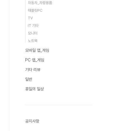
자동차_차량용품
태블릿PC
TV
IT 기타
모니터
노트북
모바일 앱_게임
PC 앱_게임
기타 리뷰
일반
휴일의 일상
공지사항