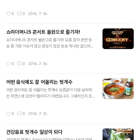
F가 공개되었습니다. 이번 CF에서는 건강한 몸매를 가진
d Y700을 기준으로 레노버 온라인스토어는 기본 오픈마
이성경과 삼시세끼에서 막내 역할을 톡톡히 하고 있는 남
켓을 일일 확인하며 빠르게 구입 가격이 얼마나 차이가 있
작성시간
0
0
2016. 7. 16.
주혁이 모델로 등장 건강한 갈증해소 음료 헛개수의 이미
는지 확인해 보았습니다. 현재 한국 레노버에서 구입가능
지를 한껏 끌어올렸습니다. 이성경과 남주혁이 등장 갈증
한 금액은 사양에 따라 차이가 ..
을 해결하기 위해 아무리 음료를 마셔도 해결되지 않는 상
쇼미더머니5 콘서트 올윈으로 즐기자!
황을 연출하고 있는데요, 하단 도돌이표가 보이는 것 처럼
글 내용
계속되는 갈증에 힘들어 하는 모습을 보여주고 있습니다.
쇼미더머니5 콘서트 올윈으로 즐기자! 요즘 음악 관련 방
극장에서 즐거운 영화를 보며 목을 축이려고 마시는 음료
송 중 가장 이슈가 많고 관심이 많은 방송 하나만 꼽으라면
도 갈증이 해소가 안되고, 건강을 위해 운동을 하면서 마시
단연 쇼미더머니5가 아닐까 생각됩니다. 개성 넘치는 뮤지
는 음료도 갈증 해소가 어렵다는 장면을 표현하는 모습은
션들의 목소리와 음악에 절로 푹 빠지게 되는데요, 현재 남
작성시간
0
0
2016. 7. 16.
음료라고 해도 다 같은 음료가 아니라는 점을 ..
은 5인의 래퍼와 심사위원으로 활동한 뮤지션들이 합동으
로 진행되는 콘서트가 올림픽공원에서 열린다고 합니다.
당초 전국을 돌며 진행하던 쇼미더머니5 서울 콘서트는 8
어떤 음식에도 잘 어울리는 헛개수
월 20일 하루 일정으로 예정되어 있었는데요, 열화와 같은
글 내용
성화에 추가 공연이 결정 19일 금요일에 추가 공연이 진행
어떤 음식에도 잘 어울리는 헛개수 요즘같이 더운 날씨에
된다고 합니다. 미처 표를 구하지 못했던 분들이라면 그저
는 자연스레 입맛이 떨어지기 마련입니다. 그래서인지 조
반가울 수 밖에 없는 소식이 아닐까 합니다. 쇼미더머니5
금은 자극적인 음식을 찾게되는데요, 막상 먹고 나면 소화
콘서트 출연진도 화려한데요, 방송에서 각 뮤지션들의 멘
가 안되거나 속이 쓰리는 경험이 종종 있습니다. 그래서 얼
작성시간
0
0
2016. 7. 12.
토가 되었던 개성넘치는 매력을 보여준 ..
마 전부터 식사를 하면서 헛개수를 챙기게 되었습니다. 음
식의 맛을 해치지 않으면서 소화를 도와주니 좋더군요 간
단하게 식사를 해결하기 위해 먹는 햄버거를 먹을 때에도
건강음료 헛개수 일상이 되다
탄산음료 대신 헛개수를 함께 즐기고 있습니다. 다양한 종
글 내용
류의 햄버거가 나와 있지만, M 사의 햄버거를 주로 먹는 편
건강음료 헛개수 일상이 되다 예전에 갈증이 나거가 무언