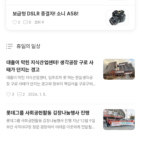
보급형 DSLR 종결자! 소니 A58!
2
0
조회
9
휴일의 일상
분류 전체보기
주요 글 목록
대출이 막힌 지식산업센터! 생각공장 구로 사
태가 던지는 경고
글 내용
대출이 막힌 지식산업센터, 입주조차 못 하는 현실생각공
장 구로 사태가 던지는 경고와 정부의 책임서울 구로구에
위치한 생각공장 구로 지식산업센터에서 최근 심각한 이상
작성시간
3
2
2026. 1. 5.
신호가 감지되고 있다.잔금 대출이 사실상 막히면서, 분양
을 받은 수분양자들이 입주를 포기하거나 사업 지속 자체
를 고민해야 하는 상황에 내몰리고 있기 때문이다.이 사태
롯데그룹 사회공헌활동 김장나눔행사 진행
는 단순한 개별 분양 현장의 문제가 아니다.지식산업센터
글 내용
롯데그룹 사회공헌활동 김장나눔행사 진행 지난 12월 9일
라는 제도적 상품이 금융 환경 변화 앞에서 얼마나 취약한
부산 사직야구장 정문 광장에서 어려운 이웃에게 전달될
구조를 가지고 있는지, 그리고 그 부담이 고스란히 중소사
사랑나눔 김장담그기 행사가 진행되었습니다. 이번 행사는
업자와 실입주자에게 전가되고 있음을 여실히 보여주는 사
부산 지역에 기반을 두고 있는 27개 롯데 계역사들이 연말
례다.분양은 가능했지만, 입주는 불가능한 구조문제의 본