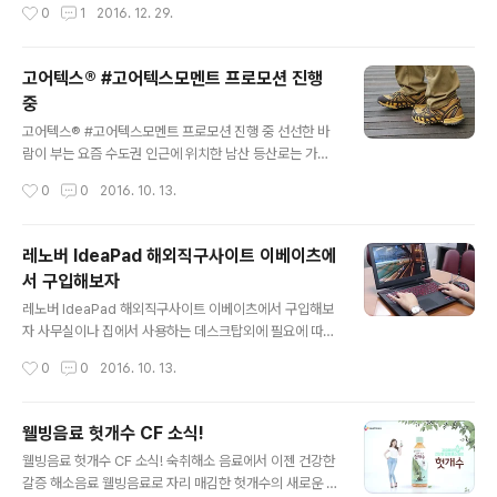
작성시간
0
1
2016. 12. 29.
연시를 맞이해 부산 지역 소외 계층을 돕기 위한 1만 포기
질은 명확하다.분양 당시 대부분의 수분양자들은 은행 대
김장 담그기 활동으로 열렸습니다. 롯데그룹 사회공헌활동
출이 가능하다는 전제를 바탕으로 계약을 체결했다. 이는 ..
으로 진행된 김장나눔행사는 지난 해 보도 롯데손해보험과
고어텍스® #고어텍스모멘트 프로모션 진행
코리아세븐등 7개 신규 계열사가 추가로 늘어나 그만큼 규
중
모도 더 확대되어 진행된 점이 특징입니다. 그만큼 많은 분
글 내용
들에게 전달할 수 있는 김장 양이 늘어났다는 이야기이기
고어텍스® #고어텍스모멘트 프로모션 진행 중 선선한 바
도 합니다. 1만 포기 김장 담그기 행사는 지난 2011년 12
람이 부는 요즘 수도권 인근에 위치한 남산 등산로는 가볍
월 롯데그룹이 부산 시민들에 대한 감사의 뜻을 전하기 위
게 걷기에 좋은 장소 중 하나입니다. 얼마전에도 지인과 함
작성시간
0
0
2016. 10. 13.
해 처음 시작되었는데요, 이후 매년..
께 이야기를 나누며 가벼운 마음으로 다녀왔는데요, 가을
에 접어들면서 알록달록 단풍이 들면 남녀노소 누구나 가
볍게 산책을 즐기기에 좋은 장소중 하나입니다. 광장까지
레노버 IdeaPad 해외직구사이트 이베이츠에
올라가면 한여름엔 물놀이를 즐기는 아이들이며 가족 혹은
서 구입해보자
연인끼라 가벼운 마음으로 즐기는 모습을 확인할 수 있을
글 내용
정도입니다. 수도권 인근 가볍게 즐길 수 있는 나들이 장소
레노버 IdeaPad 해외직구사이트 이베이츠에서 구입해보
를 고민한다면 이보다 더 좋은 곳은 없을 듯 합니다. 본격적
자 사무실이나 집에서 사용하는 데스크탑외에 필요에 따라
인 아웃도어 활동을 즐기고 싶다면 북한산이나 도봉산 등
게임도 즐기고 작업도 할 수 있는 노트북이 있었으 하던 찰
작성시간
0
0
2016. 10. 13.
산도 많이 가는 코스 중 하나입니다. 등산이나 캠핑, 여행등
라 레노버 IdeaPad 제품이 눈에 들어왔습니다. 가격대비
야외활동을 즐기는데 있어 제격인 여러 브랜..
성능도 월등하고, 여느 온라인 게임들도 무난하게 즐길 수
있을 정도라 한번 마음에 드니 좀처럼 다른 제품이 마음에
웰빙음료 헛개수 CF 소식!
차지 않더라구요. 레노버 IdeaPad도 여러 시리즈가 있어
글 내용
웰빙음료 헛개수 CF 소식! 숙취해소 음료에서 이젠 건강한
그에 따라 성능이가 가격의 차이가 있었습니다. 일단 구입
갈증 해소음료 웰빙음료로 자리 매김한 헛개수의 새로운 C
하기 전 가격대를 알아보는게 우선인터라 레노버 IdeaPa