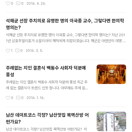
작성시간
0
0
2016. 4. 26.
하게 마실 수 있는 헛개수 파우치..
수 없더군요. 보고싶어했던 지인과 함께 의기투합! 상영이
내래기 전에 서둘러 보고 왔습니다. 모든대결에는 이유가
있다는 포스터와 함께 보이는 배트맨과 슈퍼맨! 얼른 생각
석해균 선장 주치의로 유명한 명의 이국종 교수, 그렇다면 한의학
해 보아도 일반 사람과 초능력자의 대결인데 상대가 될까
명의는?
싶어 생각도 안했던 인물들인데 어벤져스 영웅들의 영향을
글 내용
받은게 아닐까 싶은 생각도 들었습니다. 4월에는 기다리고
석해균 선장 주치의로 유명한 명의 이국종 교수, 그렇다면 한의학 명의는? 지난 201
있는 캡틴아메리카 시빌워부터 해어화, 인생은 아름다워등
1년 삼호주얼리호가 소말리아의 해적에게 피랍되었습니다. 해군은 아덴만의 여명 작
등 여러 상영예정작들이 눈길을 끌었는데요, 많은 분들이
전을 통해 구출작전을 진행했는데요, 구출 작정 중 6발의 총알을 맞아 생사를 오갔던
작성시간
1
0
2016. 3. 5.
기다리고 있는 영화는 마블로 귀결되지 않을..
인물이 있으니 바로 석해균 선장입니다. 석해균 선장의 역할로 무사히 구출작전이 성
공했다고 해도 과언이 아닐 정도입니다. 하지만 그의 생사를 오가게 만든 6발의 총알
제거를 위한 수술은 결코 쉬운일이 아니었습니다. 석해균 선장의 주치의로 잘 알려진
주례없는 지인 결혼식 백동수 사회자 덕분에
명의는 바로 아주대학병원 외상외과를 담당하고 있는 이국종교수인데요, 석선장을
풍성
이송해올 당시 이송비에 대한 우려와 걱정이 있던 시기 4억이 넘는 비용을 본인이 낼
글 내용
테니 일단 이송을 하라고 했을 정도라고 합니다. 그저 지나가..
주례없는 지인 결혼식 백동수 사회자 덕분에 풍성 최근 주
례 없는 결혼식이 트렌드 인듯 합니다. 아무래도 주례 없이
진행하다보니 더욱 신랑 신부에게 집중 할 수 있고, 허락된
작성시간
0
0
2016. 1. 16.
예식장 시간 내에서 축하객과 함께 많은 것을 이야기 하고
나눌 수 있기 때문이 아닐까 합니다. 주례 없이 진행되는 결
혼식은 식을 이끌어 가는 사회자의 역할이 상당히 중요한
남산 데이트코스 걱정? 남산맛집 목멱산방 어
부분이기도 합니다. 지인의 결혼식을 축하해 주러 가는길.
떤가요?
벌써 밖에서 보아도 으리으리한 건물이 자태를 뽐내주고
글 내용
있는 모습입니다. 일생에 단 한 번 뿐인 만큼 특별한 곳에서
남산 데이트코스 걱정? 남산맛집 목멱산방 어떤가요? ​ 서