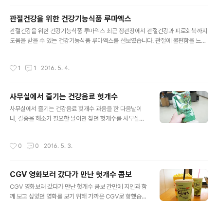
는 즐거움이 좋더군요 평소에도 해외직구를 할 때면 ..
건강식품이 있지만, 일부러 챙기지 않아도 물 대신 수시로
마실 수 있는점과 함께 건강을 챙길 수 있다는 장점이 있기
관절건강을 위한 건강기능식품 루마엑스
때문입니다. 예전에는 갈증해소에 좋다는 이유로 헛개수를
글 내용
관절건강을 위한 건강기능식품 루마엑스 최근 정관장에서 관절건강과 피로회북까지
많이 찾았지만, 지금은 건강을 생각한 건강음료로서 제 역
도움을 받을 수 있는 건강기능식품 루마엑스를 선보였습니다. 관절에 불편함을 느끼
할을 톡톡히 하고 있기 때문에 웰빙음료로 많은 분들이 찾
거나, 장시간 오래서서 근무하는 등 튼튼하고 건강한 관절을 위해 챙기는 제품으로
고 있습니다. 때문에 부모님께서 일부러 챙기지 않아도 수
입소문을 타기 시작한 주인공이기도 합니다. 루마엑스는 정관장에서 알파프로젝트
시로 가볍게 드시면서 건강을 챙길 수 있는 헛개수가 딱이
작성시간
1
1
2016. 5. 4.
의 브랜드로 출시된 제품으로 염증 물질인 루코트리엔의 생성을 차단해 관절 조직의
란 생각이 들더라구요. 용량에 따라 휴대하기에도 편리해
손상을 막아주고, 기능 보존과 유지에 도움이 되는 제품입니다. 관절에 좋은 초록입
언제 어디서든 편리하게 음용할 수 있는 헛..
홍합추출오일과 6년근 홍삼으로 만들어져 관절 건강은 기본 홍삼의 사포닌 및 홍삼
사무실에서 즐기는 건강음료 헛개수
다당체 성분으로 몸의 피로 개선과 항산화작용, 혈소판 응집 억제를 통한 혈액흐름
글 내용
개선,면역력 증진, 기억력 향상까지 도움을 받을 수 있는 건강기능식품입니다. 홍..
사무실에서 즐기는 건강음료 헛개수 과음을 한 다음날이
나, 갈증을 해소가 필요한 날이면 찾던 헛개수를 사무실에
비치 음료 대신 마시고 있습니다. 평소 카페인이 가득 담긴
커피를 주로 마시곤 했는데요, 장시간 업무를 보면서 받는
작성시간
0
0
2016. 5. 3.
스트레스라던가 카페인으로 인한 불편함을 해소하고 건강
을 생각한 음료를 찾다 보니 헛개수 만한게 없더군요. 하루
에도 몇 잔씩 마시던 커피. 업무를 보면서 마시는 양이 적지
CGV 영화보러 갔다가 만난 헛개수 콤보
않은 만큼 그에 따른 불편함도 적지 않은게 사실이었습니
글 내용
다. 목이 마를 경우 생수를 마셔도 되지만, 손이 잘 가지 않
CGV 영화보러 갔다가 만난 헛개수 콤보 간만에 지인과 함
더라구요. 습관처럼 마시던 커피이지만, 헛개수를 마시기
께 보고 싶었던 영화를 보기 위해 가까운 CGV로 향했습니
시작 한 후 목마름거나 음료가 필요할 때 수시로 시원하게
다. 캡틴아메리카 시빌워가 개봉되기 전 영화관에 올 일이
마실 수 있어 마음에 쏙 들었습니다. 사무실 냉장고에 간편
있을까 싶었는데 배트맨과 슈퍼맨의 대결을 그냥 지나칠