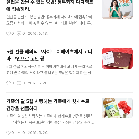
설현을 만날 수 있는 방법! 동부화재 다이렉트
실 수 있지만, 외출을 하게 되면 꺼내 먹는 일이 쉽지 않은
에 접속하라.
데요 이럴 땐 냉동실에 얼려 가지고 다니면서 마시면 더위
글 내용
도 해결하고 불필요한 음료를 마시지 않아도 되어 일석이
설현을 만날 수 있는 방법! 동부화재 다이렉트에 접속하라.
조입니다. 요즘같이 더위가 몰아칠 때에는 쉽게 갈증을 느
요즘 대세하면 빼 놓을 수 없는 그녀 바로 설현입니다. 특히
끼는데요, 수시로 냉장고 문을 열었다 닫았다 하기보다 50
최근 등장하는 TVCF에서도 초록색 옷을 입은 그녀의 모
작성시간
0
0
2016. 6. 13.
0ml 용량을 냉동실에 얼려두고 꺼내어 홀짝..
습은 마음까지 설레이게 만들 정도 입니다. 동부화재 다이
렉트 모델로 활동하면서 풍성한 이벤트도 함께 준비되어
있어 소개해드릴까 합니다. 먼저 동부화재 다이렉트 이벤
5월 선물 해외직구사이트 이베이츠에서 고디
트에 참여하기 위해선 플레이스토어에서 앱 다운로드가 필
바 구입으로 고민 끝
요합니다. 동부화재를 검색하면 나오는 여러 곳들 중에서
글 내용
를 콕 집어 다운로드 및 설치를 진행합니다. 설치가 끝나면
5월 선물 해외직구사이트 이베이츠에서 고디바 구입으로
별도의 회원가입 없이 메인화면에 보이는 "설현"과 함께하
고민 끝 가정의 달이라고 불리우는 5월은 챙겨야 하는 날
는 다이렉트에 접속하라 이벤트 참여 확인이 가능합니다.
이 많아 고민이 많은 달이기도 합니다. 어린이날을 시작으
작성시간
0
0
2016. 5. 20.
"설현"과 함께하는 다이렉트에 접속하라 이벤트에 대한 상
로 해서 어버이날, 스승의날에 이어지는 각종 행사까지 더
세한 내용이 눈에 들어옵니다. 이벤트 참..
해지면 일일이 헤아리기 힘들 정도 입니다. 매번 선물을 고
르기 힘들지만, 5월 선물로 마음에 꼭 드는 제품이 있었으
가족의 달 5월 사랑하는 가족에게 헛개수로
니 바로 달콤함이 그대로 전해지는 "고디바" 초콜릿 입니
건강을 선물하다
다. 국내에서도 인기리에 판매되고 있는 초콜릿으로 부드
글 내용
러움운 맛의 대명사라도 알려져 있는데요, 평소 해외직구
가족의 달 5월 사랑하는 가족에게 헛개수로 건강을 선물하
를 이용하던 사이트인 이베이츠를 통해 캐쉬백을 적립받고
다 감사하는 마음을 표현하기에 좋은 가정의달 5월. 올해
구입할 수 있었습니다. 봄 향기 가득한 고디바의 신제품들
는 부모님께 카네이션과 함께 건강을 생각한 헛개수를 함
작성시간
0
0
2016. 5. 20.
을 선물 할 지인분들을 생각하면서 하나씩 장바구니에 담
께 선물로 드렸습니다. 선물로 드리기 좋은 많은 제품이나