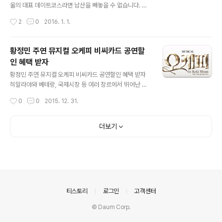
치르고 싶은 마음은 누구나 다 같지 않을까 한데요, 마음에
울의 대표 데이트코스라면 남산을 빼놓을 수 없습니다. 그
드는 예식장을 고르는 일도 참 어려운 듯 합니다. 지인 결혼
만큼 연인과 데이트 할 때 빼놓지 않고 방문하는 곳이 남산
작성시간
2
0
2016. 1. 1.
식의 경우 보통 신랑측 아들을 둔 친구가 사회를 보는 경우
에 있는 서울 N 타워가 아닐까 생각됩니다. 예전에 남산타
가 많은데, 이번에는..
워로 불렸던 서울 N 타워를 구경하고 케이블카도 타보고,
주변에 남산 맛집에서 맛있는 식사를 하는 순으로 데이트
황정민 주연 뮤지컬 오케피 비씨카드 공연할
코스를 계획하는 분들이 많이 있을텐데요. 이번 포스팅에
인 혜택 받자
서는 풍류와 정이 있는 남산 맛집 목멱산방을 소개드릴까
글 내용
합니다. ​ 목멱산방은 서울 지하철 4호선 명동역 3번 출구
황정민 주연 뮤지컬 오케피 비씨카드 공연할인 혜택 받자
로 나와서 케이블카 승강장까지 걸어 올라온 후 건너편 산
히말라야와 베테랑, 국제시장 등 여러 장르에서 뛰어난 연
책로 입구 돌계단을 통해 올라가면 쉽게 찾을 수 있습니다.
기력을 보여준 황정민이 이번에는 뮤지컬에 등장합니다.
작성시간
0
0
2015. 12. 31.
승용차를 가져온다면 내비게이션에서 남산케이블카를 검
화려하고 웅장한 뮤지컬 무대 아래에서 일어나는 유쾌한
색하고 공영주차장에 주차 후 건너편 돌계..
반란에 대한 이야기를 그려낸 뮤지컬 오케피에서 황마에로
등장해 또 다른 그만의 매력을 발산할 예정입니다. ​ 뮤지컬
더보기
오케피는 황정민 외에도 오만석이 더블캐스팅되어 오마에
의 역할을 톡톡히 보여줄 예정입니다. 한번쯤 궁금했지만
한번도 눈 여겨 본적 없던 오케피 (오케스트라 피트)에 대
한 이야기로 꾸며지는데요, 뮤지컬 공연을 시작하기 위해
연주자들이 하나 둘 들오고, 격조 높은 서곡이 연주되면서
뮤지컬 공연이 시작되지만! 오케피 안에서 관객들은 전혀
의안내
티스토리
로그인
고객센터
상상할 수 없는 예기치 못한 사건과 사고들이 ..
© Daum Corp.