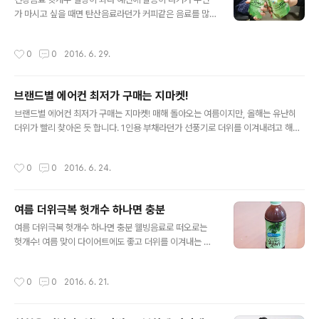
인데요, 매콤한 맛을 가진 햄버거와 함께 먹거나, 부드러운
가 마시고 싶을 때면 탄산음료라던가 커피같은 음료를 많
맛을 가진 햄버거에도 탄산음료 대신 헛개수와의 궁합이
이 찾았습니다. 하지만 헛개수를 접하고 난 이후 많은 것들
잘 맞아 만족하면서 즐기고 있습니다. 냉동실에 얼려 시원
이 달라졌는데요, 일전에는 숙취해소와 갈증에 좋다고 해
작성시간
0
0
2016. 6. 29.
하게 마시는 헛개수 한잔은 식사 후 개운한 뒷..
서 술 마신 다음날 많이 찾았지만, 이젠 건강음료로 일상에
서 수시로 마시는 중입니다. 파우치와 페트로 구성되어 있
어 냉장고에 시원하게 넣어두었다가 꺼내 마실 수도 있고,
브랜드별 에어컨 최저가 구매는 지마켓!
냉동실에 얼려 입안이 얼얼할 정도의 시원함을 느끼면서
글 내용
마실 수도 있어 편리합니다. 대용량 제품도 있어 최근에는
브랜드별 에어컨 최저가 구매는 지마켓! 매해 돌아오는 여름이지만, 올해는 유난히
사무실 직원들과 함께 물 대신 헛개수를 챙겨 마시고 있기
더위가 빨리 찾아온 듯 합니다. 1인용 부채라던가 선풍기로 더위를 이겨내려고 해보
도 한데요, 이제는 누가 먼저 챙기지 않아도 알아서 찾는 인
지만, 실상 차가운 바람이 아닌 더운바람만 일으켜 더 지치게 할 뿐입니다. 실내에서
기음료가 될 정도입니다. 헛개수의 경우 100% 국산 헛개
더위를 이겨내는 가장 좋은 방법은 역시 차가운 공기가 반가운 에어컨이 제격이 아닐
작성시간
0
0
2016. 6. 24.
나무로 만들었기 때문에 믿고 마실 수 있는..
까 합니다. 날이 더워질 수록 에어컨 수요가 늘어나면서 설치비용이라던가 여러 추가
비용이 발행하는 등 불편함도 생기기 마련이라 구입할 때 부터 체크를 잘 해야 아쉬
움이 없다는 점 알고 계신가요? 특히 모델에 따라 가격의 편차가 심하기 때문에 꼭 필
여름 더위극복 헛개수 하나면 충분
요한 기능들을 기준으로 에어컨을 선택하는 것이 합리적입니다. 또한 무료설치 여부
글 내용
도 따져봐야하구요. 올 여름 에어컨 구매를 망설이고 있는 분들..
여름 더위극복 헛개수 하나면 충분 웰빙음료로 떠오로는
헛개수! 여름 맞이 다이어트에도 좋고 더위를 이겨내는 부
분에도 이 만한게 또있을까 싶은 생각입니다. 특히나 더운
여름 날씨에 시원한 음료를 수시로 찾게 되는데 갈증을 해
작성시간
0
0
2016. 6. 21.
소하려다 반대로 더 갈증을 생기게 만드는 경우가 많은데
요, 헛개수 하나면 이런 일도 없을 듯 합니다. 사무실이나
집안에 있을 때에는 냉장고에서 수시로 꺼내 시원하게 마