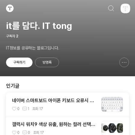
검색하기
티스토리
it를 담다. IT tong
구독자
2
IT정보를 공유하는 블로그입니다.
구독하기
방명록
신고하기 레이어
열기
인기글
네이버 스마트보드 아이폰 키보드 오류시 해
결방법!
0
1
조회
17
갤럭시 워치9 색상 유출, 원하는 컬러 선택하
면 스트랩도 함께 정해진다?
0
0
조회
17