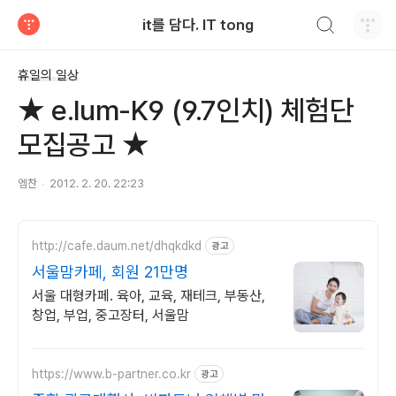
검색하기
it를 담다. IT tong
티스토리
휴일의 일상
★ e.lum-K9 (9.7인치) 체험단
모집공고 ★
엠찬
2012. 2. 20. 22:23
http://cafe.daum.net/dhqkdkd
광고
서울맘카페, 회원 21만명
서울 대형카페. 육아, 교육, 재테크, 부동산,
창업, 부업, 중고장터, 서울맘
https://www.b-partner.co.kr
광고