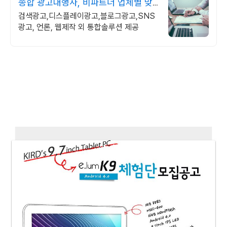
종합 광고대행사, 비파트너 업체별 맞
춤컨설팅 제공
검색광고,디스플레이광고,블로그광고,SNS
광고, 언론, 웹제작 외 통합솔루션 제공