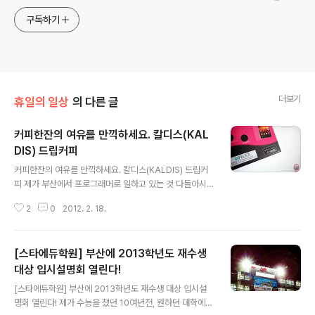
구독하기
더보기
휴일의 일상
의 다른 글
커피한잔의 여유를 만끽하세요. 칼디스(KAL
DIS) 드립커피
글 내용
커피한잔의 여유를 만끽하세요. 칼디스(KALDIS) 드립커
피 제가 부산에서 프로그래머로 일하고 있는 것 다들아시
죠? 하루종일 컴퓨터를 붙잡고 머리쓰는 일을 하다보면, 이
2
0
2012. 2. 18.
상하게 커피가 생각나곤합니다. 하루에만 커피믹스를 최소
5잔 정도 먹는 것 같은데, 얼마전부터 프림이 들어간 커피
보다는 아메리카노 위주로 먹으려고 커피를 알아보다가 에
[스타에듀학원] 부산에 2013학년도 재수생
피샵에서 칼디스 드립커피를 구매했습니다. 애피샵에서는
5가지의 휴대용 드립커피를 4500원에 판매하고 있는데,
대상 입시설명회 열린다!
글 내용
저의 경우 프리미엄 블랜드와 유로피언 블랜드를 구매했습
[스타에듀학원] 부산에 2013학년도 재수생 대상 입시설
니다. 쿠폰까지 적용하니 3600원에 구매가 가능하네요.
명회 열린다! 제가 수능을 쳤던 10여년전, 원하던 대학에
칼디스 원두커피는 한세트당 5팩이 들어있습니다. 3600