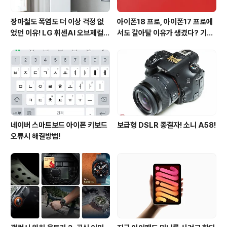
장마철도 폭염도 더 이상 걱정 없
아이폰18 프로, 아이폰17 프로에
었던 이유! LG 휘센AI 오브제컬렉
서도 갈아탈 이유가 생겼다? 기대
션 뷰I 프로 에어컨 AI콜드프리 실
되는 3가지 변화
사용 후기
네이버 스마트보드 아이폰 키보드
보급형 DSLR 종결자! 소니 A58!
오류시 해결방법!