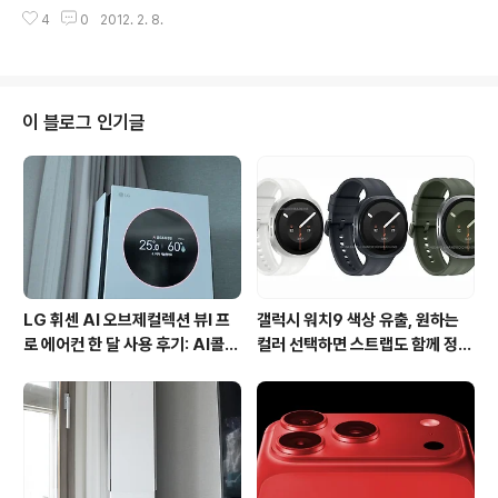
붙지 못해 재수하는 친구들이 많이 있었습니다. 당시 부산
원에 5팩이면 개당 700원이 안되는 가격으로 저렴합니다.
4
0
2012. 2. 8.
에는 제대로된 인프라를 갖춘 학원이 거의 없었기 때문에
원재료는 100% 원두커피로 이디오피아, ..
서울까지 올라가서 재수를 준비하는 친구들이 많았던걸로
기억합니다. 최근 경기가 좋지 않다보니, 서울까지 가서 재
수학원을 다니거나 개인 과외를 받기에 쉽지 않고, 본인 의
지로 인터넷 강의를 들으며 준비하기엔 한계가 있기 마련
이 블로그 인기글
인데요. 아무래도 학교와 같이 출결과 생활, 진학지도까지
관리해 주는 학원이 공부하는데 동기부여도 되고, 열정을
갖고 공부하도록 해주는게 아닌가 생각됩니다. 부산에는
범일동~서면까지 대입 단과, 종합 학원들이 많이 있지만 E
BS, 강남구청 등 온라인 강의로 실력을 ..
LG 휘센 AI 오브제컬렉션 뷰I 프
갤럭시 워치9 색상 유출, 원하는
로 에어컨 한 달 사용 후기: AI콜드
컬러 선택하면 스트랩도 함께 정해
프리와 AI음성인식이 가져온 변화
진다?