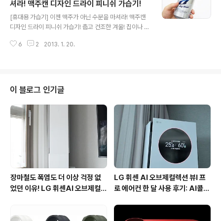
감이 느껴지고, 집중이 되지 않는데요. 그래서 지난 번 소개
셔라! 맥주캔 디자인 드라이 피니쉬 가습기!
글 내용
해드렸던 아이클 LED 스탠드 WJK-151C를 집으로 가져
[휴대용 가습기] 이젠 맥주가 아닌 수분을 마셔라! 맥주캔
와 설치했습니다. 아이클(icle) WJK-151C LED스탠드의
디자인 드라이 피니쉬 가습기! 춥고 건조한 겨울! 집이나 사
경우 책상 고정형 제품이라 좁은 공간을 넓게 사용이 가능
무실의 습도를 유지하고 신선한 공기를 마시기 위해 사용
해 효율적 공간 활용이 가능한 LED 스탠드라 인터넷 ..
6
2
2013. 1. 20.
하는 것이 있다면 바로 가습기 일겁니다. 저의 경우 자고 일
어나면 목이 아프고, 피부가 너무 건조해지고, 정전기가 많
이 발생해 가습기를 구매하기 위해 알아보다가 독특한 디
자인을 하고 있는 가습기가 있어 구매했습니다. 짜잔!~ 제
가 구매한 가습기의 제품 패키지 모습입니다. 마치 맥주캔
이 블로그 인기글
박스와 흡사한 모습이죠? 우리가 잘 아는 맥주 브랜드의 캔
모양을 하고 있는 USB 타입의 가습기! 드라이 피니쉬 가습
기인데요. 온라인 쇼핑몰에서 2만원대로 판매되고 있는 제
품입니다. 맥주캔 디자인 드라이 피니쉬 가습기의 구성품
은 간단합니다. 가습기 본체와..
장마철도 폭염도 더 이상 걱정 없
LG 휘센 AI 오브제컬렉션 뷰I 프
었던 이유! LG 휘센AI 오브제컬렉
로 에어컨 한 달 사용 후기: AI콜드
션 뷰I 프로 에어컨 AI콜드프리 실
프리와 AI음성인식이 가져온 변화
사용 후기