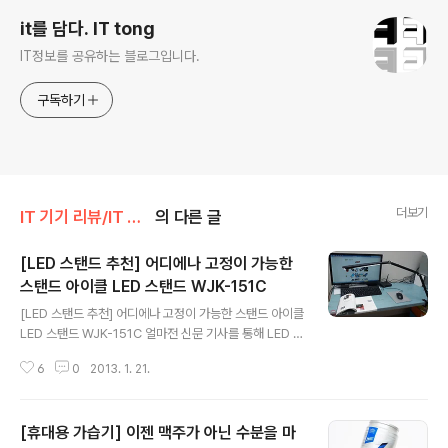
it를 담다. IT tong
IT정보를 공유하는 블로그입니다.
구독하기
더보기
IT 기기 리뷰/IT 기타
의 다른 글
[LED 스탠드 추천] 어디에나 고정이 가능한
스탠드 아이클 LED 스탠드 WJK-151C
글 내용
[LED 스탠드 추천] 어디에나 고정이 가능한 스탠드 아이클
LED 스탠드 WJK-151C 얼마전 신문 기사를 통해 LED 광
원이 백열등의 전력에 비해 1/10, 형광등에 비해 1/5 이하
6
0
2013. 1. 21.
의 전력 소모로 더 밝은 빛을 제공한다는 기사를 본적이 있
습니다. 제가 살고 있는 집은 복층 건물로 형광등이 굉장히
높은 곳에 위치하고 있습니다. 그래서 전체적으로 집이 어
[휴대용 가습기] 이젠 맥주가 아닌 수분을 마
둡습니다. 책을 읽거나 뭔가 집중해서 할 때 눈이 금방 피로