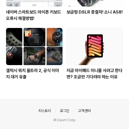
네이버 스마트보드 아이폰 키보드
보급형 DSLR 종결자! 소니 A58!
오류시 해결방법!
갤럭시 워치 울트라 2, 공식 이미
지금 아이패드 미니를 사려고 한다
지 대거 유출
면? 조금만 기다려야 하는 이유
의안내
티스토리
로그인
고객센터
© Daum Corp.