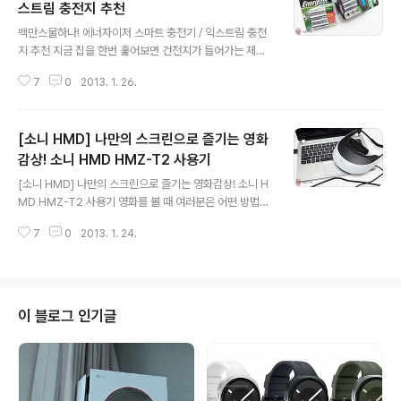
스트림 충전지 추천
글 내용
백만스물하나! 에너자이저 스마트 충전기 / 익스트림 충전
지 추천 지금 집을 한번 훑어보면 건전지가 들어가는 제품
이 많이 있을 겁니다. 저도 제 방을 한번 살펴보니 TV 리모
7
0
2013. 1. 26.
컨, 에어컨 리모컨, 도어락, 시계나 랜턴, 카메라 플래시 등
주기적으로 건전지를 필요로 하는 제품이 많이 있는 것 같
습니다. 건전지가 저렴하고 사용시간이 길다면 매번 방전
[소니 HMD] 나만의 스크린으로 즐기는 영화
될 때마다 마트나 슈퍼에서 건전지를 구매해서 사용하겠지
만 건전지의 경우 배터리 용량이 적어 오래 사용도 못하고,
감상! 소니 HMD HMZ-T2 사용기
글 내용
일회성으로 매번 버리고 새로 구매해야 하는 불편함이 많
[소니 HMD] 나만의 스크린으로 즐기는 영화감상! 소니 H
죠! 저의 경우 평소 블로그를 운영하면서 사진촬영을 많이
MD HMZ-T2 사용기 영화를 볼 때 여러분은 어떤 방법으
하는데, 이때 반드시 사용하는 것이 스트로보입니다. 스트
로 보시나요? 저는 27인치 대형 모니터를 통해 책상에 앉
로보를 사용하기 위해서는 충전지와 충전기가 반드시 필요
7
0
2013. 1. 24.
아 영화를 보거나 거실에 앉아 47인치 스마트TV를 통해
했는데요. 그래서 1년전 모 회사에서..
영화를 보거나 때로는 PMP나 태블릿PC, 스마트폰을 통
해 영화를 보기도 하는데요. 이제 안경처럼 착용하는 차세
대 디스플레이 HMD(Head Mounted Display)만 있으
면 초대형 스크린을 통해 좀 더 몰입하고, 생생한 현장감을
이 블로그 인기글
느끼며 영화를 볼 수 있습니다. 무엇보다 다른 사람에게 피
해를 주지 않고, 나 또한 남에게 방해를 받지 않아 나만의
공간에서 영화를 본다는 것만으로도 굉장히 매력적인 제품
이 아닌가 생각됩니다. 헤드 마운트 디스플레이(HMD)은
이미 애플과 올림..