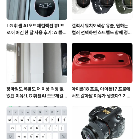
LG 휘센 AI 오브제컬렉션 뷰I 프
갤럭시 워치9 색상 유출, 원하는
로 에어컨 한 달 사용 후기: AI콜드
컬러 선택하면 스트랩도 함께 정해
프리와 AI음성인식이 가져온 변화
진다?
장마철도 폭염도 더 이상 걱정 없
아이폰18 프로, 아이폰17 프로에
었던 이유! LG 휘센AI 오브제컬렉
서도 갈아탈 이유가 생겼다? 기대
션 뷰I 프로 에어컨 AI콜드프리 실
되는 3가지 변화
사용 후기