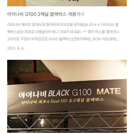
아이나비 G100 2채널 블랙박스 개봉기-!
아이나비 메이트 발대식에 참여하여 G100을 받아왔습니다ㅎㅎ 아이나비 블
랙박스로는 최초로 2채널이라 하니 기대가 되네요~ ^^ 종이 박스를 열어보니
3가지로 구성이 되어있군요 G100 블랙박스(전방카메라), BCA-100(후방카
메라), 그리고 케이블 3가지가 포함되어 있었습니다 케이블은 1.상시전원용 케
2012. 4. 6.
이블(오른쪽) 2.네비게이션으로 연결용 케이블(긴선) 3.네비게이션으로 연결
용 케이블(짧은선) 이 포함되있었습니다ㅎㅎ G100을 개봉해보았습니다 열자
마자 제품이 바로 보이도록 해놨네요ㅎ 안의 구성품을 한번 볼까요? 포함되어
있는 모든 구성품을 꺼내보았습니다 간단하게 꼭 필요한 것들만 포함이 되어있
습니다 G100 본체, 설명서, 거치대, 마이크로SD 메모리(8G), 예비용 스티커,
시거잭 연결용 전원케이블 이..