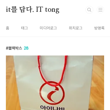
본문 바로가기
it를 담다. IT tong
홈
태그
미디어로그
위치로그
방명록
블랙박스
28