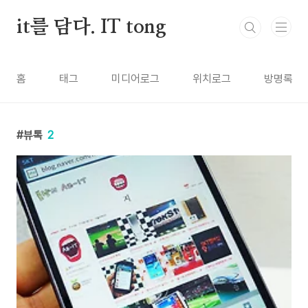
본문 바로가기
it를 담다. IT tong
홈
태그
미디어로그
위치로그
방명록
뷰톡
2