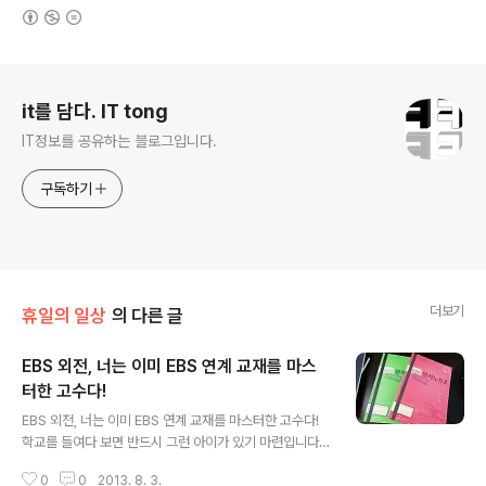
(새창열림)
로그 정보
it를 담다. IT tong
IT정보를 공유하는 블로그입니다.
구독하기
더보기
휴일의 일상
의 다른 글
EBS 외전, 너는 이미 EBS 연계 교재를 마스
터한 고수다!
글 내용
EBS 외전, 너는 이미 EBS 연계 교재를 마스터한 고수다!
학교를 들여다 보면 반드시 그런 아이가 있기 마련입니다.
'쟤는 참 성실하고 공부도 열심히 하는데. 왜 성적이 안 오
0
0
2013. 8. 3.
를까..?'. 단순히 '공부를 하며 흡수하는 능력이 조금 덜 떨