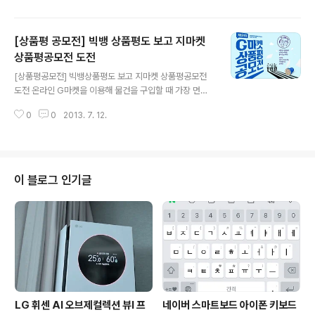
어지는 것 뿐'이라고 생각하는 사람이 있을지도 모르지만
저는 그렇게 생각하지 않습니다. 공부를 열심히 하는데도
[상품평 공모전] 빅뱅 상품평도 보고 지마켓
성적이 잘 오르지 않는다는 건 공부 방법에 문제가 있다는
것이 아닐까요? 요즘 들어 그런 생각을 하게 된 데에는 마
상품평공모전 도전
글 내용
땅한 이유가 있기 마련이죠. 가까운 친척이라 늘 연락도 자
[상품평공모전] 빅뱅상품평도 보고 지마켓 상품평공모전
주하고 친하게 지내는 사촌동생이 이번에 수능을 준비하고
도전 온라인 G마켓을 이용해 물건을 구입할 때 가장 먼저
있는데, 문제는 '공부 시간에 비례하지 않는 성적'이었습니
보는 것. 내가 필요한 제품의 성능이가 기능부터 쭈욱 살펴
다. 늘 성실하게 열심히 공부하지만 좀처럼 성적이 오르지
0
0
2013. 7. 12.
본 다음 많이 보는게 아마 상품평이 아닐까 싶습니다. 먼저
않아 신경이 쓰이고..
구입한 분들의 이야기를 통해 제품의 품질이나 기능에 대
한 미쳐 생각지 못했던 부분들을 알 수 있기 때문입니다. 한
두줄의 상품평도 물건 구입에 아주 큰 도움이 되는 온라인
마켓. G마켓에서는 많은 분들에게 도움이 되는 상품평 공
이 블로그 인기글
모전을 통해 상품평에 신선한 바람을 불어 넣는다고 합니
다. 공모전은 크게 3가지 부문으로 나뉘어 진행됩니다. 그
첫 번째 공모전. 순간포착 환의의 택배 공모전은 택배가 도
착하였을때 가장 설레이는 순간을 포착해 사진을 올리는
공모전입니다. 최고 얼굴상 1명에게..
LG 휘센 AI 오브제컬렉션 뷰I 프
네이버 스마트보드 아이폰 키보드