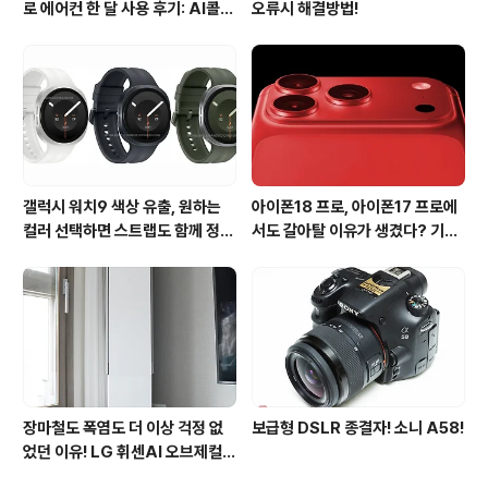
로 에어컨 한 달 사용 후기: AI콜드
오류시 해결방법!
프리와 AI음성인식이 가져온 변화
갤럭시 워치9 색상 유출, 원하는
아이폰18 프로, 아이폰17 프로에
컬러 선택하면 스트랩도 함께 정해
서도 갈아탈 이유가 생겼다? 기대
진다?
되는 3가지 변화
장마철도 폭염도 더 이상 걱정 없
보급형 DSLR 종결자! 소니 A58!
었던 이유! LG 휘센AI 오브제컬렉
션 뷰I 프로 에어컨 AI콜드프리 실