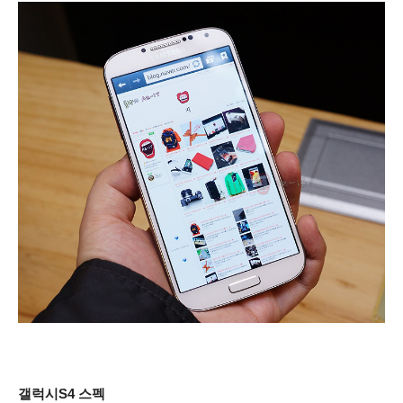
갤럭시S4 스펙