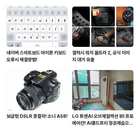
진다?
되는 3가지 변화
네이버 스마트보드 아이폰 키보드
갤럭시 워치 울트라 2, 공식 이미
오류시 해결방법!
지 대거 유출
보급형 DSLR 종결자! 소니 A58!
LG 휘센AI 오브제컬렉션 뷰I 프로
에어컨! AI콜드프리 정온제습으로
쾌적해진 여름