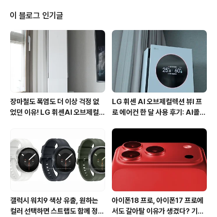
다 보니 사용량이 다소 적은 데이터는 항상 남아 돌았던 것
같네요. 하지만 지난 3월 22일 SK텔레콤은 기존 요금제와
이 블로그 인기글
서비스와 다른 혁신적인 새로운 요금제를 출시했습니다.
국내 휴대전화 가입자 50% 이상이 가입되어 있는 SK텔레
콤의 자사 가입자간 음성통화를 무제한 이용할 수 있고, 통
신사 상관없이 문제 메세지를 무제한 이용할 수 있는 T끼
리 요금제가 그 주인공입니다. ..
장마철도 폭염도 더 이상 걱정 없
LG 휘센 AI 오브제컬렉션 뷰I 프
었던 이유! LG 휘센AI 오브제컬렉
로 에어컨 한 달 사용 후기: AI콜드
션 뷰I 프로 에어컨 AI콜드프리 실
프리와 AI음성인식이 가져온 변화
사용 후기
갤럭시 워치9 색상 유출, 원하는
아이폰18 프로, 아이폰17 프로에
컬러 선택하면 스트랩도 함께 정해
서도 갈아탈 이유가 생겼다? 기대