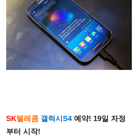
SK
텔레콤
갤럭시S4
예약! 19일 자정
부터 시작!