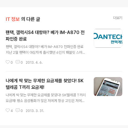
더보기
IT 정보
의 다른 글
팬택, 갤럭시S4 대항마? 베가 IM-A870 전
파인증 완료
글 내용
팬택, 갤럭시S4 대항마? 베가 IM-A870 전파인증 완료
지난 2월 팬택이 야심차게 출시했던 6인치 패블릿 스마트
폰 베가NO6가 출시한지 2개월만에 팬택에서 새로운 스마
0
0
2013. 4. 6.
트폰이 출시됩니다. 현재 스마트폰 시장은 5인치대의 스마
트폰이 큰 인기를 끌고 있는데요. (사진 : 갤럭시노트2, 옵
티머스G프로, 베가NO6) 대표적으로 삼성전자의 갤럭시
나에게 딱 맞는 무제한 요금제를 찾았다! SK
노트2가 꾸준히 높은 판매량을 보이고 있고, LG에서 출시
한 옵티머스G 프로도 큰 인기를 끌고 있습니다. 팬택이 출
텔레콤 T끼리 요금제!
글 내용
시했던 베가NO6는 6인치의 큰 화면과 V터치 등 다양한
나에게 딱 맞는 무제한 요금제를 찾았다! SK텔레콤 T끼리
기능이 들어갔음에도 경쟁사 제품에 비해 큰 사랑을 받지
요금제! 평소 음성통화가 많은 저에게 항상 고민은 저에게
못했는데요. 팬택에서는 이달말 출시될 갤럭시S4과 맞서
맞는 요금제를 찾는 것이었습니다. 기존 LTE 요금제는 음
기 위해 신제품을 시장에 내놓는다고 합니다. 그리고 실제
4
0
2013. 3. 31.
성과 문자 그리고 데이터량에 맞춰 요금제를 선택했어야
로 4월 3일 SK텔레콤으로 출시될..
헸는데요. 저의 경우 음성통화 사용량이 많아 무료통화량
이 많이 많은 LTE 요금제를 선택하고 사용했습니다. 그렇