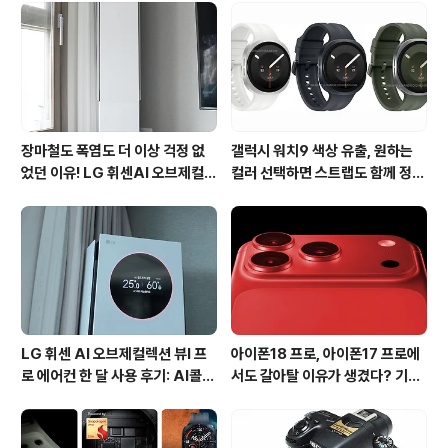
자서비스 보다 최근에는 데이터가 트렌드가 되지 않았나
생각됩니다. 실제로 우리가 매일 이용하는 지하철이나 버
스만 해도 몇년 전에는 신문이나 책을 보는 사람들이 많았
다면 지금은 스마트폰을 통해 음악을..
장마철도 폭염도 더 이상 걱정 없
갤럭시 워치9 색상 유출, 원하는
었던 이유! LG 휘센AI 오브제컬렉
컬러 선택하면 스트랩도 함께 정해
션 뷰I 프로 에어컨 AI콜드프리 실
진다?
사용 후기
LG 휘센 AI 오브제컬렉션 뷰I 프
아이폰18 프로, 아이폰17 프로에
로 에어컨 한 달 사용 후기: AI콜드
서도 갈아탈 이유가 생겼다? 기대
프리와 AI음성인식이 가져온 변화
되는 3가지 변화