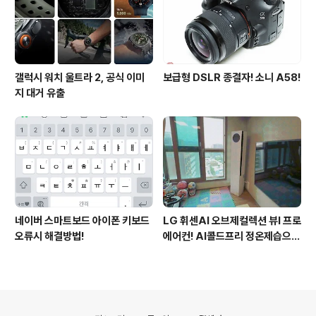
갤럭시 워치 울트라 2, 공식 이미
보급형 DSLR 종결자! 소니 A58!
지 대거 유출
네이버 스마트보드 아이폰 키보드
LG 휘센AI 오브제컬렉션 뷰I 프로
오류시 해결방법!
에어컨! AI콜드프리 정온제습으로
쾌적해진 여름
의안내