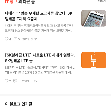
더보기
IT 정보
의 다른 글
나에게 딱 맞는 무제한 요금제를 찾았다! SK
텔레콤 T끼리 요금제!
글 내용
나에게 딱 맞는 무제한 요금제를 찾았다! SK텔레콤 T끼리
요금제! 평소 음성통화가 많은 저에게 항상 고민은 저에게
맞는 요금제를 찾는 것이었습니다. 기존 LTE 요금제는 음
4
0
2013. 3. 31.
성과 문자 그리고 데이터량에 맞춰 요금제를 선택했어야
헸는데요. 저의 경우 음성통화 사용량이 많아 무료통화량
이 많이 많은 LTE 요금제를 선택하고 사용했습니다. 그렇
[SK텔레콤 LTE] 새로운 LTE 시대가 열린다.
다 보니 사용량이 다소 적은 데이터는 항상 남아 돌았던 것
같네요. 하지만 지난 3월 22일 SK텔레콤은 기존 요금제와
SK텔레콤 LTE 눝
글 내용
서비스와 다른 혁신적인 새로운 요금제를 출시했습니다.
[SK텔레콤 LTE] 새로운 LTE 시대가 열린다. SK텔레콤 L
국내 휴대전화 가입자 50% 이상이 가입되어 있는 SK텔레
TE 눝 여러분은 2G와 3G 일반 휴대폰을 사용할 때 어떤
콤의 자사 가입자간 음성통화를 무제한 이용할 수 있고, 통
통신서비스를 많이 사용하셨나요? 저는 친구들과 문자를
신사 상관없이 문제 메세지를 무제한 이용할 수 있는 T끼
2
0
2013. 3. 22.
주고 받고, 전화통화를 많이 했었던 것으로 기억하는데요.
리 요금제가 그 주인공입니다. ..
실제로 이동통신이 처음 등장한 1998년부터 90년대에는
음성통화를 가장 많이 사용했고, 2000년대에는 음성통화
와 함께 문자서비스 등의 통신서비스를 사용하는게 트렌드
였다고 합니다. 하지만 스마트폰이 트렌드가 되고 4G LTE
이 블로그 인기글
서비스가 시작되면서 통신서비스는 기존의 음성통화와 문