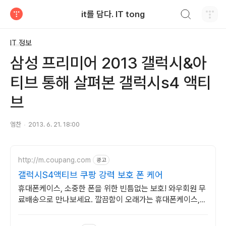
검색하기
it를 담다. IT tong
티스토리
IT 정보
삼성 프리미어 2013 갤럭시&아
티브 통해 살펴본 갤럭시s4 액티
브
엠찬
2013. 6. 21. 18:00
http://m.coupang.com
광고
갤럭시S4액티브 쿠팡 강력 보호 폰 케어
휴대폰케이스, 소중한 폰을 위한 빈틈없는 보호! 와우회원 무
료배송으로 만나보세요. 깔끔함이 오래가는 휴대폰케이스,
와우회원이라면 30일 무료반품으로 부담 없이.