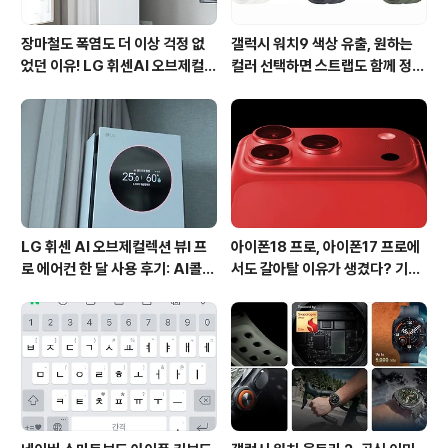
장마철도 폭염도 더 이상 걱정 없
갤럭시 워치9 색상 유출, 원하는
었던 이유! LG 휘센AI 오브제컬렉
컬러 선택하면 스트랩도 함께 정해
션 뷰I 프로 에어컨 AI콜드프리 실
진다?
사용 후기
LG 휘센 AI 오브제컬렉션 뷰I 프
아이폰18 프로, 아이폰17 프로에
로 에어컨 한 달 사용 후기: AI콜드
서도 갈아탈 이유가 생겼다? 기대
프리와 AI음성인식이 가져온 변화
되는 3가지 변화