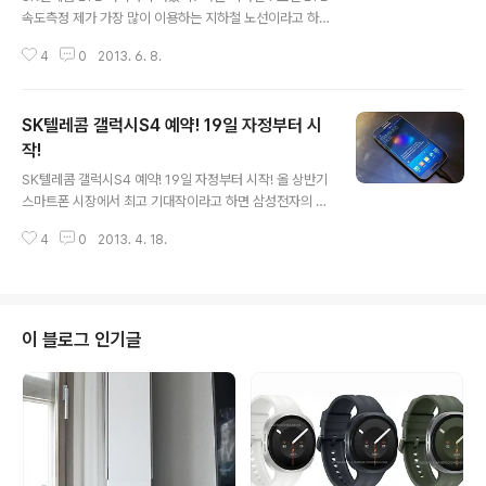
속도측정 제가 가장 많이 이용하는 지하철 노선이라고 하
면 7호선을 빼 놓고 얘기할 수 없습니다. 작년 10월 지하철
4
0
2013. 6. 8.
7호선 부평 연장 구간까지 개통되면서 인천 서북부권 시민
과 경기도 부천, 광명 시민의 서울 도심 접근성이 크게 향상
되었는데요. 많은 분들이 지하철에서 스마트폰으로 인터넷
SK텔레콤 갤럭시S4 예약! 19일 자정부터 시
이나 동영상, 게임, 음악을 즐기시는 분들이 많이 계실겁니
다. 이번 포스팅에서는 "SK텔레콤 LTE 어디까지 가봤
작!
글 내용
니?"라는 주제로 서울 지하철 7호선 부평구청~장암 노선
SK텔레콤 갤럭시S4 예약! 19일 자정부터 시작! 올 상반기
의 LTE 속도를 측정해보았습니다. 서울 지하철 7호선 SK
스마트폰 시장에서 최고 기대작이라고 하면 삼성전자의 갤
텔레콤 LTE 속도측정은 삼성전자의 갤럭시S4에 속도측정
럭시S4라고 할 수 있을 것 같습니다. 갤럭시S4는 국내 최
어플 벤치비를 설치하고 실행해 LTE 속도를 측정했으며,
4
0
2013. 4. 18.
초 옥타코어 AP(1.6GHz 옥타코어 엑시노트)를 탑재한 스
대략 오후 2시부터 4시..
마트폰으로 뛰어난 성능과 함께 5인치 대화면의 441ppi
의 풀HD 슈퍼아몰레드 디스플레이를 탑재해 전작에 비해
보다 선명하고 뛰어난 그리고 세련된 색감을 자랑합니다.
이러한 갤럭시S4는 국내 최고 LTE 커버리지를 갖추고 있
이 블로그 인기글
는 SK텔레콤의 멀티캐리어와 최대 1.3Gbps의 기가 와이
파이에 최적화되어 있다고 하는데요. 국내 최대 통신사인
SK텔레콤에서는 갤럭시S4 출시 전 19일 자정부터 1만명
한정으로 예약가입을 받는다고 합니다. 예약가입 방법은
간단합니다. SK텔레콤 ..