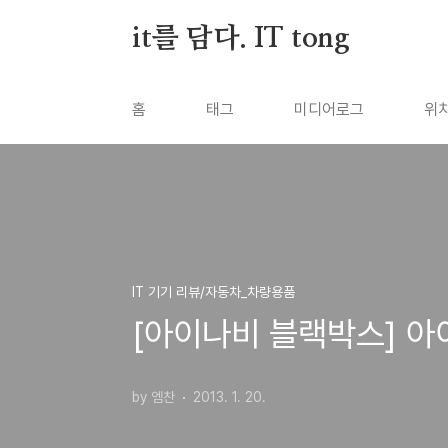
본문 바로가기
it를 담다. IT tong
홈
태그
미디어로그
위
IT 기기 리뷰/자동차_차량용품
[아이나비 블랙박스] 아
by 엠찬
2013. 1. 20.