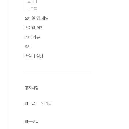
모니터
노트북
모바일 앱_게임
PC 앱_게임
기타 리뷰
일반
휴일의 일상
공지사항
최근글
인기글
최근댓글