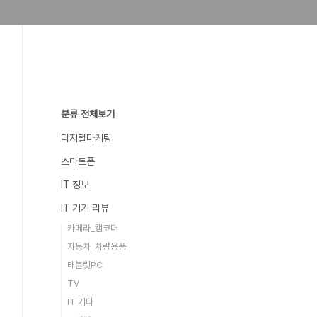
분류 전체보기
디지털마케팅
스마트폰
IT 정보
IT 기기 리뷰
카메라_캠코더
자동차_차량용품
태블릿PC
TV
IT 기타