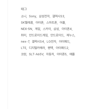
태그
소니
Sony
삼성전자
갤럭시S3
SK텔레콤
아이폰
스마트폰
어플
NEX-5N
게임
스카이
삼성
아이폰4
취미
안드로이드게임
안드로이드
제누스
nex-7
갤럭시S4
LG전자
아이패드
LTE
디지털카메라
팬택
아이패드2
코원
SLT-A65V
자동차
아이폰5
애플