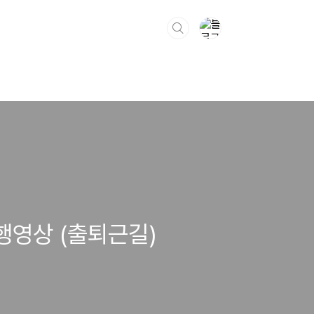
행영상 (출퇴근길)