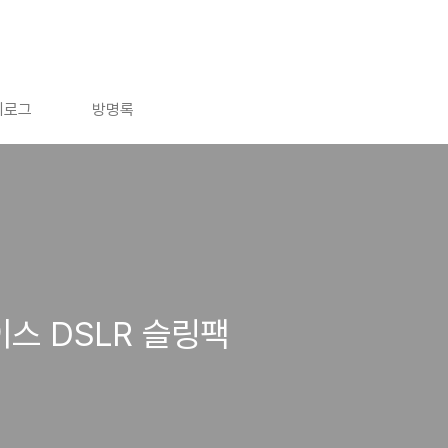
치로그
방명록
이스 DSLR 슬링팩