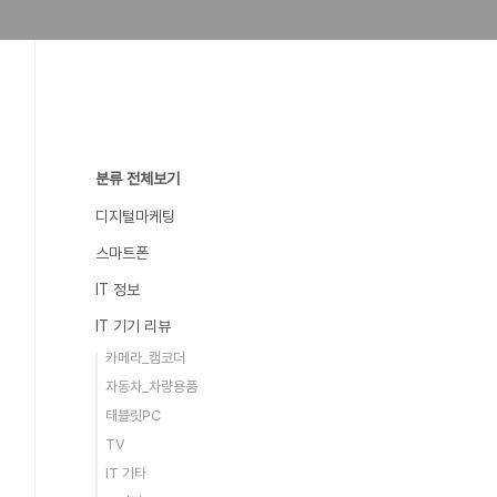
분류 전체보기
디지털마케팅
스마트폰
IT 정보
IT 기기 리뷰
카메라_캠코더
자동차_차량용품
태블릿PC
TV
IT 기타