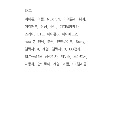
태그
아이폰
어플
NEX-5N
아이폰4
취미
아이패드
삼성
소니
디지털카메라
스카이
LTE
아이폰5
아이패드2
nex-7
팬택
코원
안드로이드
Sony
갤럭시S4
게임
갤럭시S3
LG전자
SLT-A65V
삼성전자
제누스
스마트폰
자동차
안드로이드게임
애플
SK텔레콤