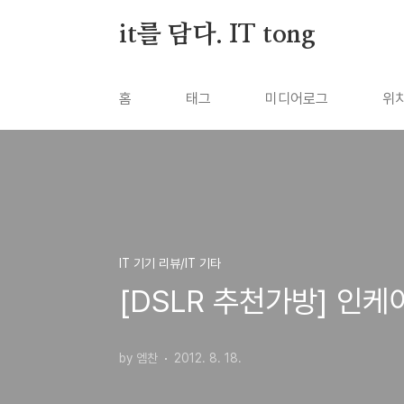
본문 바로가기
it를 담다. IT tong
홈
태그
미디어로그
위
IT 기기 리뷰/IT 기타
[DSLR 추천가방] 인케
by 엠찬
2012. 8. 18.