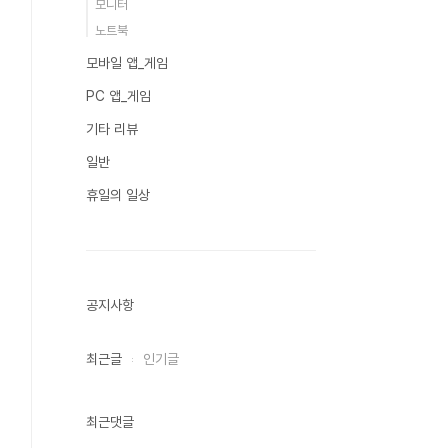
모니터
노트북
모바일 앱_게임
PC 앱_게임
기타 리뷰
일반
휴일의 일상
공지사항
최근글
인기글
최근댓글