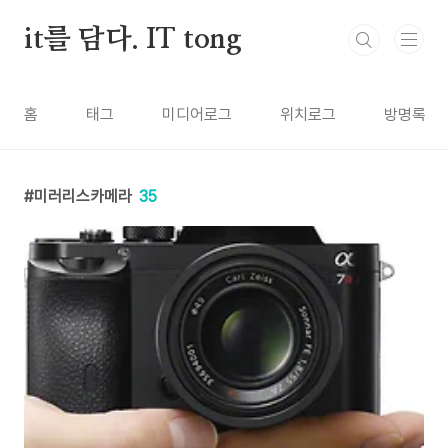
본문 바로가기
it를 담다. IT tong
홈
태그
미디어로그
위치로그
방명록
미러리스카메라
35