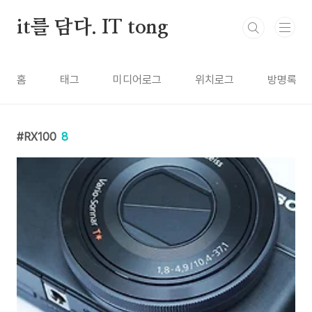
본문 바로가기
it를 담다. IT tong
홈
태그
미디어로그
위치로그
방명록
RX100
8