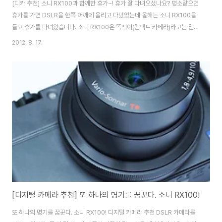
[디카 추천] 소니 RX100과 함께한 휴가~! 휴가 잘 다녀오셨나요? 평소같으면
휴가를 가면 DSLR을 한쪽 어깨에 올리고 다녔었는데 올해는 소니 RX100을
들고 휴가를 다녀왔습니다. 소니 RX100은 똑딱이(컴팩트 카메라)라고는 믿을
수 없을 만큼 멋진 색감과 선명한 화질을 자랑하는데요. 이번 포스팅에는 3박
2012. 8. 17.
4일 휴가기간 동안 소니 RX100으로 촬영한 사진들을 공유하고자 합니다. 소
니 RX100 주요스팩 - 2020만 화소 엑스모어(Exmor) 1인치 CMOS 센서
(일반 디지털 카메라보다 4배 이상 큰 센서) - 칼자이스 바리오 조나 F1.8 렌즈
채용 - 3.6배 광학 줌 및 초해상 줌 - 광학식 손떨림 보정 - 멀티샷 NR(노이즈
감소) - 팝업 방식의 내장 플래시 - ISO 25600 지..
[디지털 카메라 추천] 또 하나의 명기를 꿈꾼다. 소니 RX100!
또 하나의 명기를 꿈꾼다. 소니 RX100! 디지털 카메라 추천 DSLR 카메라를