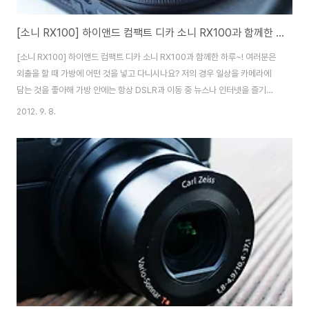
[소니 RX100] 하이앤드 컴팩트 디카 소니 RX100과 함께한 하루~!
[소니 RX100] 하이앤드 컴팩트 디카 소니 RX100과 함께한 하루~! 여러분은
외출을 할 때 가방에 어떤 것을 넣고 다니시나요? 저의 경우 일상을 카메라에
담는 것을 좋아해 가방 안에는 항상 DSLR과 이동 중 뉴스나 인터넷을 즐기기
위한 아이패드 그리고 스마트폰을 항상 넣고 다닙니다. 아무래도 DSLR 때문
2012. 9. 8.
에 항상 가방은 크거나 무거울 수 밖에 없는데요. 이제는 외출이나 행사를 나갈
때 소니 컴팩트 카메라 RX100만 있으면 DSLR을 들고 다닐 필요가 없습니다.
컴팩트 디지털카메라의 단점이라면 아무래도 화질이 가장 아쉬운데요. 어떻게
보면 컴팩트 카메라의 태생적 한계라고 생각됩니다. 하지만 소니의 RX100은
컴팩트 카메라의 강점인 휴대성과 단점으로 지적되던 화질을 모두 만족시켜주
는 컴팩트형 디..