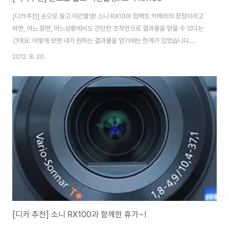
[디카추천] 손으로 들고 야간촬영! 소니 RX100! 컴팩트 카메라의 장점이라고
하면, 어느 장면, 어느상황에서도 간단한 조작만으로 결과물을 얻을 수 있다는
건데요. 어떻게 보면 내가 원하는 결과물을 얻기에는 한계가 있었습니다.
RX100은 그동안의 컴팩트 카메라에 주로 사용되어온 센서보다 4배 커진 1.0
2012. 8. 20.
인치(13.2mm * 8.8mm) 2020만 화소의 엑스모어(Exmor) CMOS 이미
지 센서를 탑재해 DSLR 부럽지 않은 아웃 포커싱을 비롯해 디테일한 이미지
표현이 가능한데요. 한단계 업그레이드 된 BIONZ 이미지 프로세서를 통해 컴
팩트 카메라에서도 초당 10연사 촬영과 0.13초만에 AF를 잡는 고속 AF를 지
원해 빠르게 원하는 장면을 얻을 수 있습니다. 그외에도 감도(ISO)는 25600
까지..
[디카 추천] 소니 RX100과 함께한 휴가~!