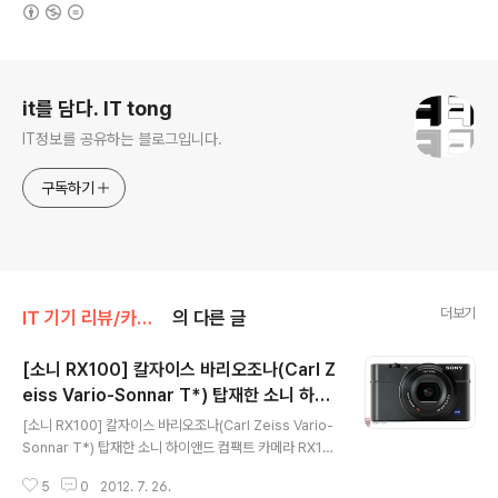
(새창열림)
로그 정보
it를 담다. IT tong
IT정보를 공유하는 블로그입니다.
구독하기
더보기
IT 기기 리뷰/카메라_캠코더
의 다른 글
[소니 RX100] 칼자이스 바리오조나(Carl Z
eiss Vario-Sonnar T*) 탑재한 소니 하이
글 내용
앤드 컴팩트 카메라 RX100
[소니 RX100] 칼자이스 바리오조나(Carl Zeiss Vario-
Sonnar T*) 탑재한 소니 하이앤드 컴팩트 카메라 RX10
0 DSLR과 미러리스 카메라 시장에 밀려 컴팩트 카메라 시
5
0
2012. 7. 26.
장은 점점 위축되고 있는데요. 그동안 많은 카메라 업계들