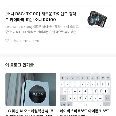
이 저가 컴팩트 카메라를 출시하며 시장을 유지했지만, 스
마트폰 카메라 성능의 향상과 보급형 미러리스 카메라까지
[소니 DSC-RX100] 새로운 하이앤드 컴팩
출시하면서 시장은 더욱 작아지고 있지 않나 생각합니다.
오랫동안 컴팩트 카메라의 강자로 군림해온 소니는 컴팩트
트 카메라의 표준! 소니 RX100
글 내용
카메라의 강점인 휴대성과 단점으로 지적되던 화질을 모두
[소니 DSC-RX100] 새로운 하이앤드 컴팩트 카메라의 표
만족 시켜주는 하이엔드 컴팩트 카메라 RX100을 출시했
준! 소니 RX100 "컴팩트 카메라는 일반적으로 휴대성은
는데요. 컴팩트 카메라의 장점이라고 하면, 어느 장면, 어느
좋지만, 화질은 떨어진다"라고 생각을 많이 하죠. 소니에서
상황에서도 간단한 조작만으로 결과물을 얻을 수 있다는
3
0
2012. 7. 20.
는 DSLR 카메라 시장과 미러리스 카메라 시장에 밀려 점
건데요. 어떻게 보면..
점 위축되고 있는 컴팩트 디지털 카메라 시장에 컴팩트 카
메라만의 장점인 휴대성과 단점으로 지적되던 화질을 모두
갖춘 하이엔드 컴팩트 카메라 RX100을 국내에 출시했습
니다. 컴팩트 카메라의 장점이라고 하면, 어느 장면, 어느상
이 블로그 인기글
황에서도 간단한 조작만으로 결과물을 얻을 수 있다는 건
데요. 어떻게 보면 내가 원하는 결과물을 얻기에는 한계가
있습니다. 소니 DSC-RX100은 일반 컴팩트 카메라보다
약 4배가 큰 세계최초 1인치 크기의 이미지 센서와 2020
만 화소의 엑스모어(Ex..
LG 휘센 AI 오브제컬렉션 뷰I 프
네이버 스마트보드 아이폰 키보드