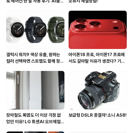
로 에어컨 한 달 사용 후기: AI콜드
오류시 해결방법!
프리와 AI음성인식이 가져온 변화
갤럭시 워치9 색상 유출, 원하는
아이폰18 프로, 아이폰17 프로에
컬러 선택하면 스트랩도 함께 정해
서도 갈아탈 이유가 생겼다? 기대
진다?
되는 3가지 변화
장마철도 폭염도 더 이상 걱정 없
보급형 DSLR 종결자! 소니 A58!
었던 이유! LG 휘센AI 오브제컬렉
션 뷰I 프로 에어컨 AI콜드프리 실