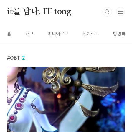
본문 바로가기
it를 담다. IT tong
홈
태그
미디어로그
위치로그
방명록
OBT
2