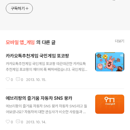
구독하기
더보기
모바일 앱_게임
의 다른 글
카카오톡추천게임 국민게임 포코팡
글 내용
카카오톡추천게임 국민게임 포코팡 따끈따끈한 카카오톡
추천게임 포코팡의 재미에 푹 빠져버렸습니다. 국민게임이
라고 불리우던 애니팡은 포코팡에 비하면 새 발의 피라고
0
0
2013. 10. 15.
표현할 수 있을 것 같습니다. 카카오톡게임으로 런칭된지
하루도 채 지나지 않았거늘 그 재미에 흠뻑 빠지게 만든 차
세대 국민게임 포코팡입니다. 카카오톡추천게임 포코팡은
에브리팡의 즐거움 자동차 SNS 뭉카
10월10일 카카오톡게임으로 런칭 되었습니다. 한 붓 그리
글 내용
기 방식으로 블록을 터트리는 포코팡의 재미. 앱스토어를
에브리팡의 즐거움 자동차 SNS 뭉카 자동차 SNS라고 들
통해 무료 다운로드와 설치 후 만나볼 수 있습니다. 카카오
어보셨나요? 자동차에 대한 관심사가 비슷한 사람들과 함
톡추천게임 포코팡을 즐기는 방법은 간단합니다. 같은 색
께 이야기를 나누고 정보도 얻을 수 있는 SNS랍니다. 꼭
깔 블록을 3개이상 연결해서 팡팡 터트리면 상단에 보이는
0
0
2013. 10. 14.
자동차가 있지 않아도 관심만 있다면 자유롭게 이용이 가
몬스터를 공격할 수 있습니다. 60초 동안 몬스터를 공격
능한 점이 더욱 매력적인 자동차 SNS 뭉카. 자동차와 자동