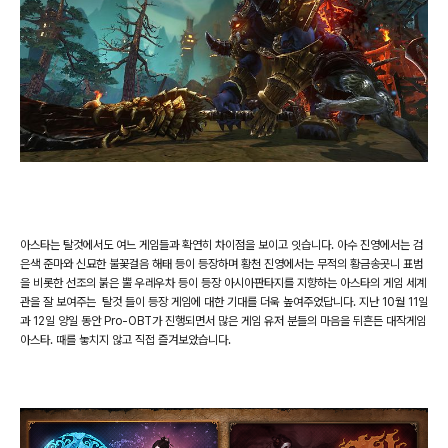
아스타는 탈것에서도 여느 게임들과 확연히 차이점을 보이고 잇습니다
.
아수 진영에서는
검
은색 준마와 신묘한 불꽃걸음 해태 등이 등장하며 황천 진영에서는 무적의 황금송곳니 표범
을 비롯한 선조의 붉은 뿔 우레우차 등이 등장 아시아판타지를 지향하는 아스타의 게임 세계
관을 잘 보여주는
탈것 들이 등장 게임에 대한 기대를 더욱 높여주었답니다
.
지난
10
월
11
일
과
12
일 양일 동안
Pro-OBT
가 진행되면서 많은 게임 유저 분들의 마음을 뒤흔든 대작게임
아스타
.
때를 놓치지 않고 직접 즐겨보았습니다
.