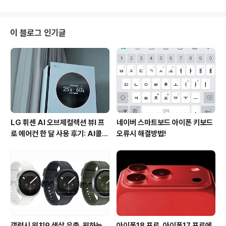
높은 점수를 올리는 게임으로 한번 빠져들기 시작하..
차 문화를 주제로 한 소셜 네트워크 서비스란 점이 여느 S
NS와 차별화된 뭉카만의 매력이랍니다. 자동차 SNS 뭉카
는 안드로이드 앱스토어를 이용해 무료다운로드와 설치가
이 블로그 인기글
가능합니다. 아이폰을 사용하는 분들도 IOS스토어에서 자
유롭게 다운로드 받을 실 수 있답니다. (아이폰앱http://bi
t.ly/1bAcjeB ,안드로이드http://bit.ly/17Obyci) 자동차
SNS 뭉카를 다운로드 받은 다음 이용을 하기 위해선 회원
가..
LG 휘센 AI 오브제컬렉션 뷰I 프
네이버 스마트보드 아이폰 키보드
로 에어컨 한 달 사용 후기: AI콜드
오류시 해결방법!
프리와 AI음성인식이 가져온 변화
갤럭시 워치9 색상 유출, 원하는
아이폰18 프로, 아이폰17 프로에