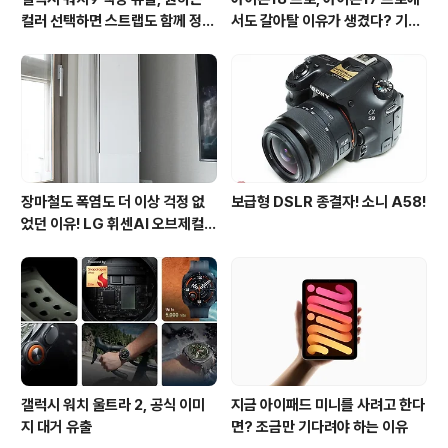
컬러 선택하면 스트랩도 함께 정해
서도 갈아탈 이유가 생겼다? 기대
진다?
되는 3가지 변화
장마철도 폭염도 더 이상 걱정 없
보급형 DSLR 종결자! 소니 A58!
었던 이유! LG 휘센AI 오브제컬렉
션 뷰I 프로 에어컨 AI콜드프리 실
사용 후기
갤럭시 워치 울트라 2, 공식 이미
지금 아이패드 미니를 사려고 한다
지 대거 유출
면? 조금만 기다려야 하는 이유