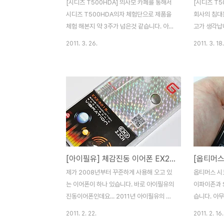
[시디즈 T500HDA] 의사모 카페를 통해서
[시디즈 T5
시디즈 T500HDA의자 체험단으로 제품을
회사의 침대
체험 해본지 약 3주가 넘은것 같습니다. 아무
고가 생각납니
래도 하는 일이 하루종일 작업 의자에 앉아서
의자에 앉아
2011. 3. 26.
2011. 3. 18.
컴퓨터 타자치는 일인데요. 프로그래머로 오
은 이웃분들
전 9시부터 새벽 2시까지 앉아서 일을 하는
그래머로 오
데, 오늘은 그동안 사용했던 의자와 시디즈
하는 시간, 
의자가 얼마나 다른지 비교사용기를 올려볼
생활하다 싶
까 합니다. 왼쪽의 의자는 일반적으로 가정집
카페에서 시
에서 많이 쓰는 의자인데요. 제가 저 의자를
되어 과학적
구매할 당시에 가격을 약 13만원 정도 주고
하게 되었습니
구매했던 것으로 기억합니다. 그리고 오른쪽
려하는 부분
에 있는 의자가 바로 시디즈의 T500HDA입
때와 사무실
[아이필유] 체감진동 이어폰 EX2-501S 개봉 / 사용기
니다. 외형상으로 가장 큰 차이는 바로 목받
매했었는데요
침대가 있냐 없냐죠. 아무래도 컴퓨터를 오래
편안함을 제
제가 2008년부터 꾸준하게 사용해 오고 있
옵티머스 시
하다 보면 자동으로 목을 앞으로 당겨서 모니
프로그래밍을
는 이어폰이 하나 있습니다. 바로 아이필유의
이파이존과 
터에 집중하게 되는..
터 앞으로 이
진동이어폰인데요... 2011년 아이필유의 새
습니다. 아무
로운 진동이어폰이 출시했습니다. 기존의 커
지만, KT는
2011. 2. 22.
2011. 2. 16.
널형 EX2-501 제품에 컨트롤러 리모컨이
이파이존을 