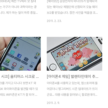
00HDA] 예전 TV에서 모 침대
[웨이브2] 삼성전자의 바다OS가 탑재되어
는 가구가 아니라 과학이라는 광
있는 웨이브2 체험단에 선정되어 오늘 웨이
다. 제가 하는 일이 하루 종일
브2를 받았습니다. 잠깐 사진을 찍을겸 조작
 컴퓨터를 두드리는 일이라는 것
을 해보았는데요. 웨이브2 굉장히 괴물입니
2011. 2. 23.
은 많이 알고 계실겁니다. 웹프로
다. 간단하게 조작해보고, 기능을 살펴보았는
전 9시부터 새벽 2시까지 출퇴근
데요 일단 부팅부터 느낌이 좋았습니다. 제가
밥먹는 시간 빼고는 의자에 앉아
사용하고 있는 아이폰4의 경우 제가 초창기
이 하는데요. 운이 좋게 의사모
에 측정했을때는 부팅할때 30초, 최근 45
디즈 T500HDA 체험단에 선정
초, 코원 D3는 48초, 스카이 SMP는 43초,
으로 설계된 시디즈 의자를 사용
옵티머스시크 40초에 비해 절반 수준입니
다. 의자를 구매할 때 가장 고
다. 정확히 삼성 웨이브2의 부팅시간은 19초
이 바로 금액입니다. 저도 이사할
입니다. 어플이 많이 설치되면 어떻게 시간이
에서 금액을 고려해서 의자를 구
늘어날지는 모르겠지만, 스마트폰치고 굉장
[옵티머스 시크] 옵티머스 시크로 SK 텔레콤 와이파이존(WIFI)을 이용하자
[아이폰4 게임] 발렌타인데이 추가된 앵그리버드 시즌
. 정말 의자는 투자한 금액만큼
히 빠른 속도네요. 지금 몇가지 사진과 영상
공하는 것 같습니다. 사무실에서
을 찍고 있는데... 정말 반응속도도 장난아니
크를 가지고 다니다 보면 KT 와
아이폰4를 사용하고 있는데, 앱스토어에 들
 하다 보면 자동으로 목이 모니
네요. 주중에 개봉후기를 업로드하고 시간 날
SK 와이파이존을 발견할 때가 있
어갔더니 앵그리버드 시즌 업데이트가 뜨더
동하고 계속..
때마다 바다OS를 탑재..
래도 WIFI존은 KT가 잘 되어 있
군요... 대충 내용을 읽어보니, 할로윈데이와
 자사 서비스 휴대폰이 아니면 와
크리스마스에 이어서 새로운 시즌이 추가되
2011. 2. 9.
무료로 이용할 수 없습니다. 하지
었습니다. 일명 발렌타인데이 시즌이 추가되