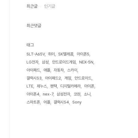
최근글
인기글
최근댓글
태그
SLT-A65V
취미
SK텔레콤
아이폰5
LG전자
삼성
안드로이드게임
NEX-5N
아이패드
애플
자동차
스카이
갤럭시S3
아이패드2
게임
안드로이드
LTE
제누스
팬택
디지털카메라
아이폰
아이폰4
nex-7
삼성전자
코원
소니
스마트폰
어플
갤럭시S4
Sony