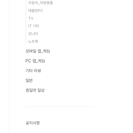
자동차_차량용품
태블릿PC
TV
IT 기타
모니터
노트북
모바일 앱_게임
PC 앱_게임
기타 리뷰
일반
휴일의 일상
공지사항