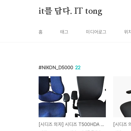
본문 바로가기
it를 담다. IT tong
홈
태그
미디어로그
위
NIKON_D5000
22
[시디즈 의자] 시디즈 T500HDA 의자 사용기