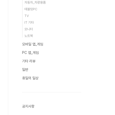
자동차_차량용품
태블릿PC
TV
IT 기타
모니터
노트북
모바일 앱_게임
PC 앱_게임
기타 리뷰
일반
휴일의 일상
공지사항