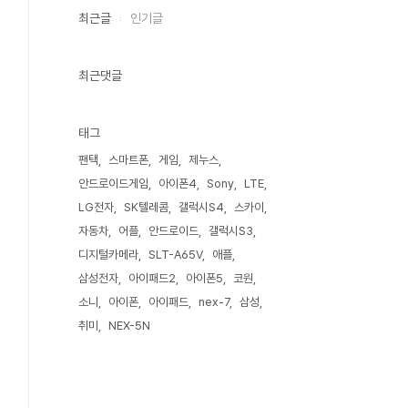
최근글
인기글
최근댓글
태그
팬택
스마트폰
게임
제누스
안드로이드게임
아이폰4
Sony
LTE
LG전자
SK텔레콤
갤럭시S4
스카이
자동차
어플
안드로이드
갤럭시S3
디지털카메라
SLT-A65V
애플
삼성전자
아이패드2
아이폰5
코원
소니
아이폰
아이패드
nex-7
삼성
취미
NEX-5N