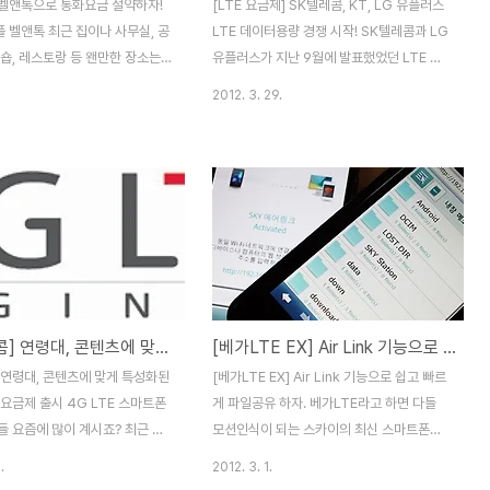
벨앤톡으로 통화요금 절약하자!
[LTE 요금제] SK텔레콤, KT, LG 유플러스
 벨앤톡 최근 집이나 사무실, 공
LTE 데이터용량 경쟁 시작! SK텔레콤과 LG
숍, 레스토랑 등 왠만한 장소는
유플러스가 지난 9월에 발표했었던 LTE 요
구축되어 있고, 3G망도 KT의
금제가 일부 개편됩니다. 상대적으로 3G 데
2012. 3. 29.
텔레콤의 W-SCAN등으로 속도가
이터에 비해 비싸다는 여론과 망구축 작업이
죠. 거기다 얼마전 LG 유플러스
거의 끝나가는 시점에서 이제는 서비스로 경
국망 서비스를 시작했고, SK텔레
쟁을 하기 위함이 아닌가 생각됩니다. 가장
전국 84개시에 LTE 서비스를
먼저 LTE 요금을 개편한 곳은 LTE 전국망을
 데이터 속도가 한층 더 빨라지고
갖춘 LG 유플러스였습니다. 가장 많은 사람
FI, 3G, 와이브로/LTE 4G 등
이 이용하는 주력 요금제의 용량을 타사에 비
 네트워크가 발달하면서 무선인
해 2배로 늘려 마케팅을 시작해 하루 가입자
용하는 인터넷 전화서비스 시장
가 크게 늘었다고 하는데요. 3월 27일 SK텔
하고 있는 것 같습니다. 이번에
레콤에 이어 29일 KT도 LTE 요금제의 데이
[SK텔레콤] 연령대, 콘텐츠에 맞게 특성화된 LTE 라이프 요금제 출시
[베가LTE EX] Air Link 기능으로 쉽고 빠르게 파일공유 하자.
VoIP/와이파이콜(WIFI
터 제공량을 개편해 LTE 요금제 경쟁에 뛰어
서비스 벨앤톡은 스마트폰에 애플리
들었습니다. 위 도표는 4월부터 적용되는
 연령대, 콘텐츠에 맞게 특성화된
[베가LTE EX] Air Link 기능으로 쉽고 빠르
설치하고 무선인터넷을 통해 전
LTE요금제의 음성통화 시간, 문자 수, 데이..
 요금제 출시 4G LTE 스마트폰
게 파일공유 하자. 베가LTE라고 하면 다들
수..
들 요즘에 많이 계시죠? 최근 버
모션인식이 되는 스카이의 최신 스마트폰이
 타면 꽤 많은 분들이 4G LTE
라고 생각되실 겁니다. 베가LTE EX에는 스
.
2012. 3. 1.
사용하는 모습을 보게되는것 같
카이의 다양한 기능들이 기본탑재되어 있는