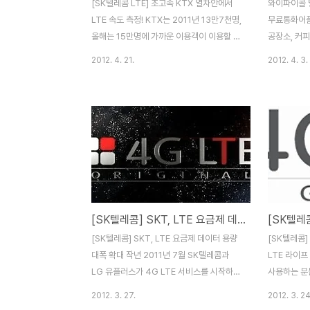
[SK텔레콤 LTE] 초고속 KTX 열차안에서
와이파이콜 
LTE 속도 측정! KTX는 2011년 13만7천명,
무료통화어플
올해는 15만명에 가까운 이용객이 이용할 것
공장소, 커피
으로 예상되는 명실상부한 대한민국 대표 교
WIFI존이 
2012. 4. 21.
2012. 4. 3.
통수단인데요. 시속 약 300Km에 달하는 열
CCC, SK
차안에서 3G 또는 KTX에서 제공하는 WIFI
빨라지고 있
망을 이용해 스마트폰이나 노트북, 태블릿
는 LTE 전
PC로 웹서핑을 이용하다보면 수시로 끊기는
콤의 경우도 
일이 발생해 답답함을 느낄때가 많았습니다.
시작하는 등
SK텔레콤에서는 지난 4월 1일 전국 84개
있습니다. WI
모든 시와 주요 도서/산간 지역 등에서 LTE
다양한 무선
서비스를 시작한데 이어, 4월 20일 서울~부
터넷으로 이
산, KTX 경부선 전구간에 초고속 LTE 서비
도 함께 성장
[SK텔레콤] SKT, LTE 요금제 데이터 용량 대폭 확대
스를 시작했습니다. (호남선/전라선은 22일
소개해드릴 m
부터 제공) 서비스 개시 하루전인 19일 부산
CALL) 
[SK텔레콤] SKT, LTE 요금제 데이터 용량
[SK텔레콤]
에서 서울로 KTX 열차를 타고 가면서 S..
케이션으로 
대폭 확대 작년 2011년 7월 SK텔레콤과
LTE 라이프
화를 이용할 
LG 유플러스가 4G LTE 서비스를 시작하
사용하는 분
며, 9월에 발표되었던 LTE 요금제는 다소 비
스나 지하철을
2012. 3. 27.
2012. 3. 24
싸다는 평가를 많이 받았던 것 같습니다. 아
스마트폰을 