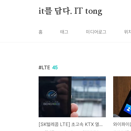
본문 바로가기
it를 담다. IT tong
홈
태그
미디어로그
위
LTE
45
[SK텔레콤 LTE] 초고속 KTX 열차안에서 LTE 속도 측정!