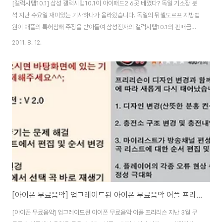
[갤럭시탭10.1] 삼성 갤럭시탭10.1이 아이패드2 6곳 베꼈다? 독일 기소장 분
석 지난 수요일 재미있는 기사하나가 올라왔습니다. 독일의 뒤셀도르프 지방법
원이 애플의 특허침해 주장을 받아들여 삼성전자의 갤럭시탭10.1의 판매금지
명령 내렸다는 기사였는데요. 일주일 전 호주를 시작으로 네덜란드를 제외한
2011. 8. 12.
유럽 전역에서 삼성전자의 갤럭시탭 10.1 판매와 마케팅 활동을 중지시켜 달라
는 애플의 가처분 신청을 받아들여진 상황입니다. 애플이 미국에 제출한 소장
의 내용도 독일과 같은 내용으로 소송이 진행 중인데, 애플이 독일법원에 제기
한 기소장 전문이 인터넷에 공개되었습니다. 특허관련 전문블로거 플로리안 뮬
러(Florian Müller)가 소개한 기소장을 보면, 애플이 주장하는 갤럽시탭10.1
이 침해한 지적재산권 ..
[아이폰 무료음악] 업그레이드된 아이폰 무료음악 어플 프리리슨
[아이폰 무료음악] 업그레이드된 아이폰 무료음악 어플 프리리슨 지난 3월 무