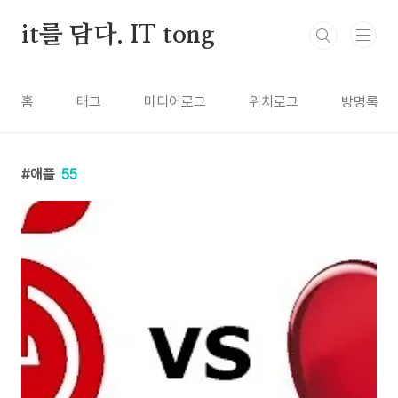
본문 바로가기
it를 담다. IT tong
홈
태그
미디어로그
위치로그
방명록
애플
55