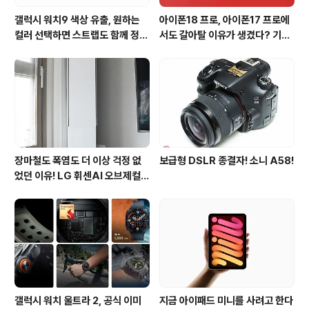
갤럭시 워치9 색상 유출, 원하는
아이폰18 프로, 아이폰17 프로에
컬러 선택하면 스트랩도 함께 정해
서도 갈아탈 이유가 생겼다? 기대
진다?
되는 3가지 변화
장마철도 폭염도 더 이상 걱정 없
보급형 DSLR 종결자! 소니 A58!
었던 이유! LG 휘센AI 오브제컬렉
션 뷰I 프로 에어컨 AI콜드프리 실
사용 후기
갤럭시 워치 울트라 2, 공식 이미
지금 아이패드 미니를 사려고 한다