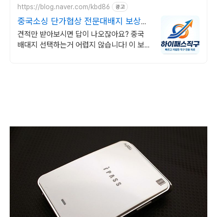
https://blog.naver.com/kbd86
광고
중국소싱 단가협상 전문대배지 보상
100%
견적만 받아보시면 답이 나오잖아요? 중국
배대지 선택하는거 어렵지 않습니다! 이 보다
더 빠른 CS는 없다!