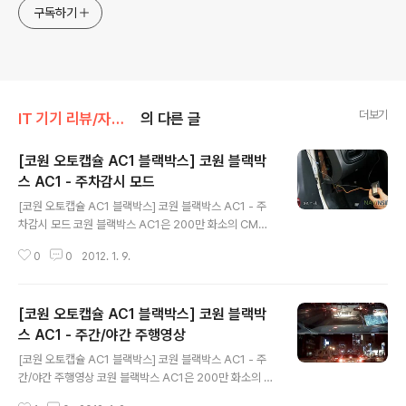
구독하기
더보기
IT 기기 리뷰/자동차_차량용품
의 다른 글
[코원 오토캡슐 AC1 블랙박스] 코원 블랙박
스 AC1 - 주차감시 모드
글 내용
[코원 오토캡슐 AC1 블랙박스] 코원 블랙박스 AC1 - 주
차감시 모드 코원 블랙박스 AC1은 200만 화소의 CMOS
이미지 센서를 통해 720P 1280*720 해상도의 고화질
0
0
2012. 1. 9.
영상(초당 30프레임, 16:9 비율)으로 녹화하고, 대각 기준
최대 150도로 넓은 각도로 녹화 제공, 영상 녹화와 함께 음
성 녹음, 상시 녹화, 충격 이벤트 녹화, 수동 녹화, 모션 감지
[코원 오토캡슐 AC1 블랙박스] 코원 블랙박
녹화 등 다양한 녹화 기능을 제공하고,3축 가속 센서를 통
해 외부 충격을 감지해 자동 녹화 기능과 전원 이상시에도
스 AC1 - 주간/야간 주행영상
글 내용
내장 배터리를 통해 마지막 녹화 파일을 안전하게 저장까
[코원 오토캡슐 AC1 블랙박스] 코원 블랙박스 AC1 - 주
지 지원하는 블랙박스입니다. 여기에서 모션 감지 녹화는
간/야간 주행영상 코원 블랙박스 AC1은 200만 화소의 C
주차모드에서 주로 사용하는 녹화방식인데요. 주차모드는
MOS 이미지 센서를 통해 720P 1280*720 해상도의
차량을 주차한 후 시동을 꺼도 모션이 감지되었을 때 녹화