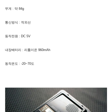
무게 : 약 84g
통신방식 : 적외선
동작전원 : DC 5V
내장배터리 : 리튬이온 960mAh
동작온도 : -20~70도