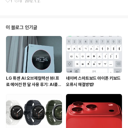
1
0
2012. 1. 2.
고화질 영상(초당 30프레임, 16:9 비율)으로 녹화하고, 대
가 되..
각 기준 최대 150도로 넓은 각도로 녹화 제공, 영상 녹화와
함께 음성 녹음, 상시 녹화, 충격 이벤트 녹화, 수동 녹화, 모
션 감지 녹화 등 다양한 녹화 기능을 제공하고,3축 가속 센
서를 통해 외부 충격을 감지해 자동 녹화 기능과 전원 이상
이 블로그 인기글
시에도 내장 배터리를 통해 마지막 녹화 파일을 안전하게
저장까지 지원하는 블랙박스인데요. 이번에는 주간과 야간
주행후기를 소개해볼까 합니다. 이번 주간 주행영상은 부
산 영도구~연제구, 야간 주행영상은 서면~영도구로 이동
하면서 ..
LG 휘센 AI 오브제컬렉션 뷰I 프
네이버 스마트보드 아이폰 키보드
로 에어컨 한 달 사용 후기: AI콜드
오류시 해결방법!
프리와 AI음성인식이 가져온 변화