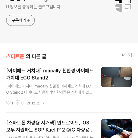
IT정보를 공유하는 블로그입니다.
구독하기
더보기
스마트폰
의 다른 글
[아이패드 거치대] macally 친환경 아이패드
거치대 ECO Stand2
글 내용
[아이패드 거치대] macally 친환경 아이패드 거치대 EC
O Stand2 아이패드 사용자라면 한개쯤은 거치대가 있을
겁니다. 저의 경우 아이패드의 스마트커버나 매탈재질의
1
0
2012. 2. 17.
거치대를 주로 사용했었는데요. 이번에는 사무실이나 집의
책상위에 올려놓고 사용하면 잘 어울릴 것같은 친환경 아
이패드2 거치대, macally ECO Stand2를 소개해볼까
[스마트폰 차량용 시거잭] 안드로이드, iOS
합니다. ECO Stand2의 구성품은 아이패드2 하드케이스
와 친환경 대나무 스탠드로 구성되어 있습니다. 제품에 대
모두 지원하는 SGP Kuel P12 Q/C 차량용
글 내용
한 설명은 포장 패키지에 그림과 함께 소개되어 있으니, 사
시거잭