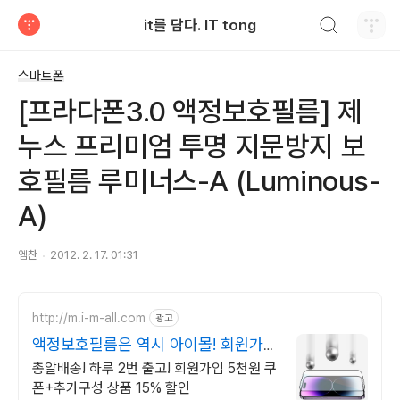
검색하기
it를 담다. IT tong
티스토리
스마트폰
[프라다폰3.0 액정보호필름] 제
누스 프리미엄 투명 지문방지 보
호필름 루미너스-A (Luminous-
A)
엠찬
2012. 2. 17. 01:31
http://m.i-m-all.com
광고
액정보호필름은 역시 아이몰! 회원가입
즉시사용 5천원쿠폰
총알배송! 하루 2번 출고! 회원가입 5천원 쿠
폰+추가구성 상품 15% 할인