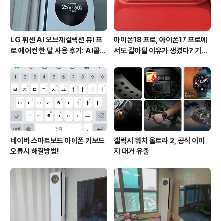
LG 휘센 AI 오브제컬렉션 뷰I 프
아이폰18 프로, 아이폰17 프로에
로 에어컨 한 달 사용 후기: AI콜드
서도 갈아탈 이유가 생겼다? 기대
프리와 AI음성인식이 가져온 변화
되는 3가지 변화
네이버 스마트보드 아이폰 키보드
갤럭시 워치 울트라 2, 공식 이미
오류시 해결방법!
지 대거 유출