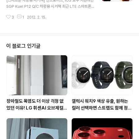
[스마트폰 차량용 시거잭] 안드로이드, iOS 모두 지원하는
용방법은 쉽게 익힐 수 있을 것 같네요. 아이패드2 하드케
SGP Kuel P12 Q/C 차량용 시거잭 최근 LTE 스마트폰
이스의 경우 일반 플라스틱 케이스와 전체적으로 비슷합니
을 사용하면서 가장 불편한게 배터리 부분인것 같습니다.
다. 스피커와 카메라, 볼륨버튼 등 위치에 홀이 있어 아이패
3
1
2012. 2. 15.
일반 스마트폰 배터리 소모도 빠른데, LTE 스마트폰의 경
드2를 불편함 없이 사용..
우 배터리소모 속도가 더욱 빠른데요. 집과 사무실에서 완
충을 해도, 금방 소모되어 불편을 겪은적이 많은 것 같습니
다. 이번에 소개해드릴 제품은 SGP에서 출시한 안드로이
드와 애플의 스마트폰과 태블릿PC를 차량에서 빠르게 충
이 블로그 인기글
전할 수 있는 Kuel P12 Q/C 차량용 시거잭입니다. 패키지
박스는 슬림하고 아담한 사이즈로 제작되어 있습니다. SG
P Kuel P12 Q/C 차량용 시거잭의 가장 큰 특징이 있다면,
출력이 10W나 된다는 것인데요. 일반적인 차량용 시거잭
의 경우..
장마철도 폭염도 더 이상 걱정 없
갤럭시 워치9 색상 유출, 원하는
었던 이유! LG 휘센AI 오브제컬렉
컬러 선택하면 스트랩도 함께 정해
션 뷰I 프로 에어컨 AI콜드프리 실
진다?
사용 후기