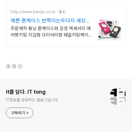
http://www.bandu.co.kr
광고
예쁜 폰케이스 반짝이는두더지 세상에
하나뿐인 내 폰케이스
주문제작 튜닝 폰케이스와 감성 액세서리 에
어팟키링 지갑형 다이어리형 태슬키링케이
스
(새창열림)
로그 정보
it를 담다. IT tong
IT정보를 공유하는 블로그입니다.
구독하기