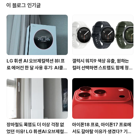
투명하면서도 지문과 긁힘 방지 기능이 있는 고품질의 광
이 블로그 인기글
학필름입니다. 제누스 루미너스-A (Luminous-A) 프라
다폰3.0 지문방지 액정보호필름은 제누스 홈페이지에서 1
만원대 초반으로 구매할 수 있는데요. 제품의 구성은 제누
스 루미너스-A (Luminous-A) 프라다폰3.0 지문방지 액
정보호필름 2장과 극세사, ..
LG 휘센 AI 오브제컬렉션 뷰I 프
갤럭시 워치9 색상 유출, 원하는
로 에어컨 한 달 사용 후기: AI콜드
컬러 선택하면 스트랩도 함께 정해
프리와 AI음성인식이 가져온 변화
진다?
장마철도 폭염도 더 이상 걱정 없
아이폰18 프로, 아이폰17 프로에
었던 이유! LG 휘센AI 오브제컬렉
서도 갈아탈 이유가 생겼다? 기대
션 뷰I 프로 에어컨 AI콜드프리 실
되는 3가지 변화