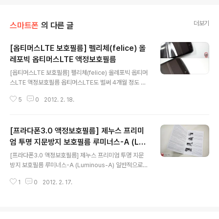
더보기
스마트폰
의 다른 글
[옵티머스LTE 보호필름] 펠리체(felice) 올
레포빅 옵티머스LTE 액정보호필름
글 내용
[옵티머스LTE 보호필름] 펠리체(felice) 올레포빅 옵티머
스LTE 액정보호필름 옵티머스LTE도 벌써 4개월 정도 사
용한 것 같습니다. 처음 옵티머스LTE가 출시되었을 때 케
5
0
2012. 2. 18.
이스나 액정보호필름을 구하기가 쉽지 않았었습니다. 케이
스나 보호필름이 구하기 힘들어서 개통해 사용할 때 부터
얼마전까지 액정보호필름을 부착하지않고 사용해왔었는데
[프라다폰3.0 액정보호필름] 제누스 프리미
요. 필름을 부착하지 않아도 크게 기스나 스크레치가 발생
하지는 않지만, 손의 지문이나, 땀, 기름 등 이물질이 잘 묻
엄 투명 지문방지 보호필름 루미너스-A (Lu
글 내용
어 불편함을 많이 느꼈었습니다. 일반적으로 지문방지 필
minous-A)
[프라다폰3.0 액정보호필름] 제누스 프리미엄 투명 지문
름이라고 하면 불투명하면서도 난반사가 심한 필름을 생각
방지 보호필름 루미너스-A (Luminous-A) 일반적으로
하게 되는데, 아무래도 불투명하면 선명도나 색감이 낮아
지문방지 필름이라고 하면, 불투명한 기름띠가 있는 듯한
액정의 화면을 많이 왜곡해서 보여주는데, 오늘 소개해드
1
0
2012. 2. 17.
필름을 생각할겁니다. 제가 그동안 사용했던 지문방지 액
릴 펠리체 옵티머스LTE 액정보호필름은 지문..
정보호필름은 지문방지를 위해 선명도를 포기했어야 했는
데요. 오늘 소개할 제누스 루미너스-A (Luminous-A) 프
라다폰3.0 지문방지 액정보호필름은 일본에서 제작되어