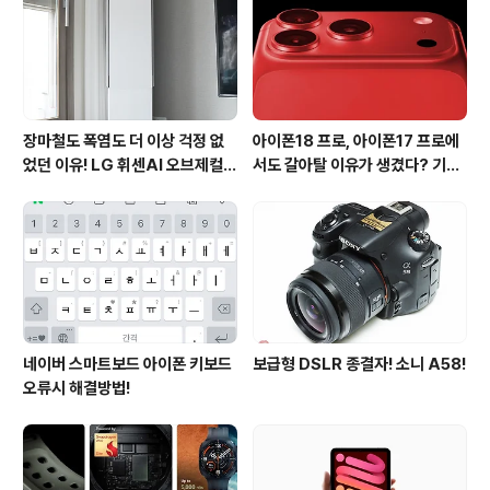
장마철도 폭염도 더 이상 걱정 없
아이폰18 프로, 아이폰17 프로에
었던 이유! LG 휘센AI 오브제컬렉
서도 갈아탈 이유가 생겼다? 기대
션 뷰I 프로 에어컨 AI콜드프리 실
되는 3가지 변화
사용 후기
네이버 스마트보드 아이폰 키보드
보급형 DSLR 종결자! 소니 A58!
오류시 해결방법!