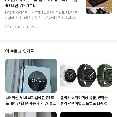
갤럭시탭10.1, 갤럭시탭8.9에 대해 업그레이드를 진행하
표! 내년 2분기부터!
글 내용
고 2분기부터 업그레이드 지원모델은 추후 재공지한다고
LG전자 아이스크림 샌드위치 업그레이드 발표! 내년 2분
합니다. LG전자는 2012년 2분기부터 옵티머스LTE, 프
기부터! 지난 11월 말이었죠. LG전자의 이탈리아 지사의
라다3.0 옵티머스2X, 옵티머스 솔, 마이터치Q, 이클립스
페이스북을 통해 구글 안드로이드 4.0 아이스크림 샌드위
등을 시작으로 3분기에 옵티머스3D, 옵티머스블랙, 옵티
1
0
2011. 12. 27.
치 업그레이드 진행 모델이 일부 공개되었는데요. 당시 업
머스빅, 옵티머스Q..
그레이드 지원 모델로는 옵티머스2X, 옵티머스 블랙, 옵티
머스 3D에 대해서 업그레이드를 진행한다고 알려졌는데
요. 지난 주 삼성전자의 아이스크림 샌드위치 지원 모델이
발표된데 이어 오늘 LG전자의 업그레이드 스케쥴이 공개
이 블로그 인기글
되었습니다. 업그레이드 진행 스케쥴은 LG전자의 페이스
북을 통해 공지되었고, 링크는 아래 참고하시면 될것 같네
요. 링크 : https://www.facebook.com/notes/lg-m
obile/ice-cream-sandwich-ics-os-upgrade-sc
hed..
LG 휘센 AI 오브제컬렉션 뷰I 프
갤럭시 워치9 색상 유출, 원하는
로 에어컨 한 달 사용 후기: AI콜드
컬러 선택하면 스트랩도 함께 정해
프리와 AI음성인식이 가져온 변화
진다?