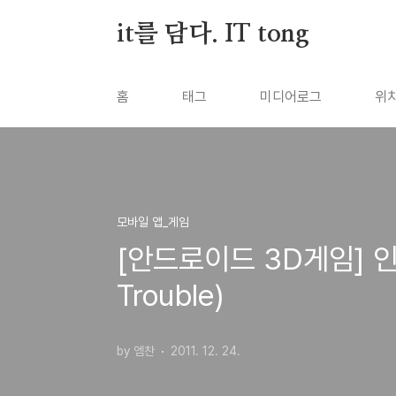
본문 바로가기
it를 담다. IT tong
홈
태그
미디어로그
위
모바일 앱_게임
[안드로이드 3D게임] 인
Trouble)
by 엠찬
2011. 12. 24.