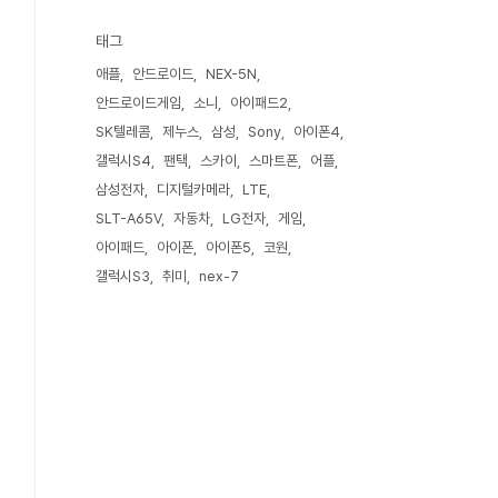
태그
애플
안드로이드
NEX-5N
안드로이드게임
소니
아이패드2
SK텔레콤
제누스
삼성
Sony
아이폰4
갤럭시S4
팬택
스카이
스마트폰
어플
삼성전자
디지털카메라
LTE
SLT-A65V
자동차
LG전자
게임
아이패드
아이폰
아이폰5
코원
갤럭시S3
취미
nex-7