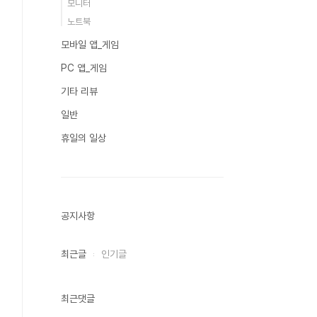
모니터
노트북
모바일 앱_게임
PC 앱_게임
기타 리뷰
일반
휴일의 일상
공지사항
최근글
인기글
최근댓글