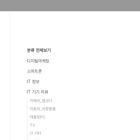
분류 전체보기
디지털마케팅
스마트폰
IT 정보
IT 기기 리뷰
카메라_캠코더
자동차_차량용품
태블릿PC
TV
IT 기타