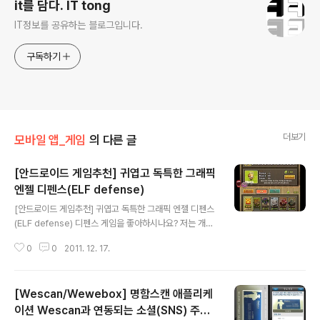
it를 담다. IT tong
IT정보를 공유하는 블로그입니다.
구독하기
더보기
모바일 앱_게임
의 다른 글
[안드로이드 게임추천] 귀엽고 독특한 그래픽
엔젤 디펜스(ELF defense)
글 내용
[안드로이드 게임추천] 귀엽고 독특한 그래픽 엔젤 디펜스
(ELF defense) 디펜스 게임을 좋아하시나요? 저는 개인
적으로 디펜스 게임을 굉장히 좋아합니다. 그래서 아이폰
0
0
2011. 12. 17.
이나 아이패드, 안드로이드 스마트폰에서 디펜스 게임을
주로 하는데요. 지난달 엔프디펜스에 대해서 포스팅을 한
적이 있었는데, 안드로이드에서도 엘프디펜스가 출시해 다
[Wescan/Wewebox] 명함스캔 애플리케
운받아 설치해봤습니다. 엘프디펜스는 인간의 욕심으로 엘
프들의 마을과 집을 탐내어 전쟁을 하게되고, 엘프들은 인
이션 Wescan과 연동되는 소셜(SNS) 주소
글 내용