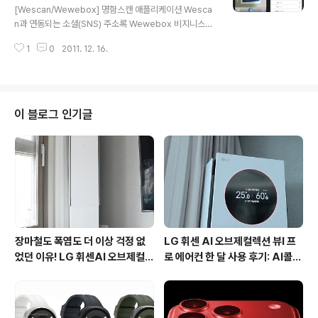
간을 막아내려고 하는 스토리를 가진 디펜스 게임입니다.
록 Wewebox
[Wescan/Wewebox] 명함스캔 애플리케이션 Wesca
어떻게 보면 영화 아바타와 비슷한 내용인것 같네요. 엘프
n과 연동되는 소셜(SNS) 주소록 Wewebox 비지니스맨
디펜스는 유료게임으로 T스토어에서 3500원에 구매해
이라면, 아마 지갑안에 거래처나 지인의 명함을 받거나, 내
게임을 즐길 수 있습니다. 또한 라이트 버전으로 무료로 다
1
0
2011. 12. 16.
명함을 주는 일이 자주 있으실 겁니다. 10장 20장이 되면
운받을 수도 있네요. 게임 메인화면에서는 선물함,..
지갑이 두꺼워져 명함지갑을 따로 들고 다니거나, 명함을
모두 빼놓고 잊어버리는 경험을 한두번씩은 해보셨을 겁니
다. 그래서 스마트폰으로 명함을 관리해보겠다며, 아이폰
앱스토어에 명함을 관리하는 앱이 많아서 몇개를 다운받아
이 블로그 인기글
설치해본적이 있는데요. 마음에 드는 명함관리 어플을 찾
기는 쉽지 않더군요. 이번에 소개해드릴 애플리케이션은
단순히 명함을 스캔하는 기능만 있는게 아니라, 클라우드
서비스, SNS와 연계해 자동으로 주소록과 스캔 내용을 백
업하고, 연동이 되는 WESCAN..
장마철도 폭염도 더 이상 걱정 없
LG 휘센 AI 오브제컬렉션 뷰I 프
었던 이유! LG 휘센AI 오브제컬렉
로 에어컨 한 달 사용 후기: AI콜드
션 뷰I 프로 에어컨 AI콜드프리 실
프리와 AI음성인식이 가져온 변화
사용 후기