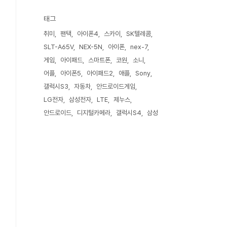
태그
취미
팬택
아이폰4
스카이
SK텔레콤
SLT-A65V
NEX-5N
아이폰
nex-7
게임
아이패드
스마트폰
코원
소니
어플
아이폰5
아이패드2
애플
Sony
갤럭시S3
자동차
안드로이드게임
LG전자
삼성전자
LTE
제누스
안드로이드
디지털카메라
갤럭시S4
삼성