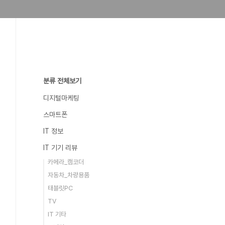
분류 전체보기
디지털마케팅
스마트폰
IT 정보
IT 기기 리뷰
카메라_캠코더
자동차_차량용품
태블릿PC
TV
IT 기타