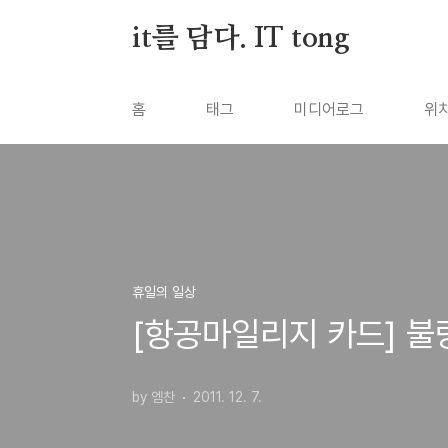
본문 바로가기
it를 담다. IT tong
홈
태그
미디어로그
위
휴일의 일상
[항공마일리지 카드] 불
by 엠찬
2011. 12. 7.