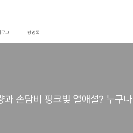
치로그
방명록
량과 손담비 핑크빛 열애설? 누구나 