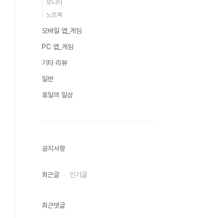
모니터
노트북
모바일 앱_게임
PC 앱_게임
기타 리뷰
일반
휴일의 일상
공지사항
최근글
인기글
최근댓글