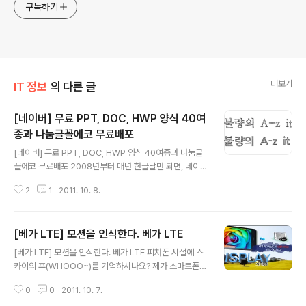
구독하기
더보기
IT 정보
의 다른 글
[네이버] 무료 PPT, DOC, HWP 양식 40여
종과 나눔글꼴에코 무료배포
글 내용
[네이버] 무료 PPT, DOC, HWP 양식 40여종과 나눔글
꼴에코 무료배포 2008년부터 매년 한글날만 되면, 네이버
에서는 무료글꼴을 배포하고 있는데요. 2008년 한글 캠페
2
1
2011. 10. 8.
인과 동시에 나눔고딕, 나눔명조를 시작으로, 2009년 나
눔고딕 Extra Bold, 나눔명조 Extra Bold, 2010년 나눔
손글씨, 2011년 나눔고딕라이트 그리고 나눔글꼴 에코가
[베가 LTE] 모션을 인식한다. 베가 LTE
배포되었습니다. 네이버는 나눔글꼴을 통해 한글의 아름다
글 내용
움과 가치를 더 많은 사람들에게 나누기 위해 2008년부터
[베가 LTE] 모션을 인식한다. 베가 LTE 피쳐폰 시절에 스
나눔글꼴을 무료배포와 한글 캠페인을 시작했다고 하는데
카이의 후(WHOOO~)를 기억하시나요? 제가 스마트폰을
요. 올해 무료배포하는 나눔글꼴에코는 네덜란드의 ecofo
구매하기 이전에 사용했던 폰이 바로 스카이 후였는데요.
nt BV사의 기술제휴를 통해 개발된 폰트로 나눔글꼴에 작
0
0
2011. 10. 7.
출시 당시 바람인식 기술을 탑재했다고 광고를 했던 기억
은 구멍이 있어 잉크를 절약할 수 있는 폰트입니다. 최고 3