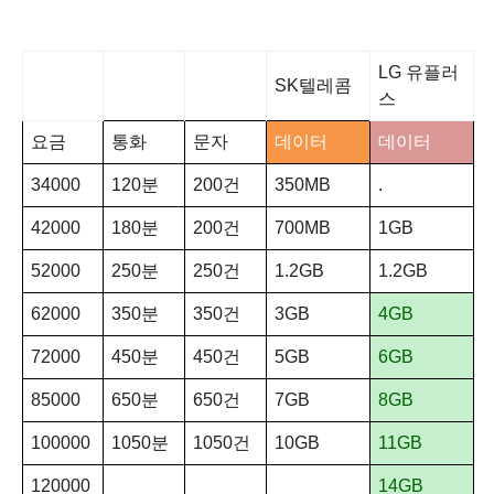
LG 유플러
SK텔레콤
스
요금
통화
문자
데이터
데이터
34000
120분
200건
350MB
.
42000
180분
200건
700MB
1GB
52000
250분
250건
1.2GB
1.2GB
62000
350분
350건
3GB
4GB
72000
450분
450건
5GB
6GB
85000
650분
650건
7GB
8GB
100000
1050분
1050건
10GB
11GB
120000
14GB