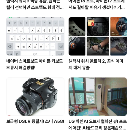
갤럭시 워치9 색상 유출, 원하는
아이폰18 프로, 아이폰17 프로에
컬러 선택하면 스트랩도 함께 정해
서도 갈아탈 이유가 생겼다? 기대
진다?
되는 3가지 변화
네이버 스마트보드 아이폰 키보드
갤럭시 워치 울트라 2, 공식 이미
오류시 해결방법!
지 대거 유출
보급형 DSLR 종결자! 소니 A58!
LG 휘센AI 오브제컬렉션 뷰I 프로
에어컨! AI콜드프리 정온제습으로