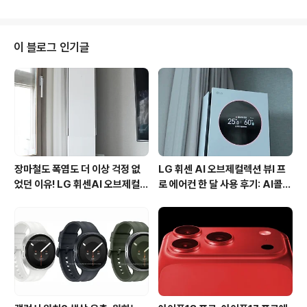
이 납니다. 실제로 키패드 상단에 바람개비 모양이 아이콘
5%까지 ..
밑에 구멍이 있는데, 거기에 바람을 불면 사진이 넘어갔었
는데요. 사실 그 기능은 크게 필요한 기능이 아니였습니다.
어제였죠? 스카이에서는 모션인식 기술이 적용된 베가LT
이 블로그 인기글
E를 공개했습니다. 베가 LTE는 지금까지 나온 LTE 폰 중
에서 가장 높은 선명도와 해상도의 4.5인치 WXGA LCD
를 자랑합니다. 스카이만큼 화이프 색상의 폰을 잘 만드는
국내 휴대폰 제조회사도 드물겁니다. 출시부터 색상은 불
랙&화이트로 출시한다고 하네..
장마철도 폭염도 더 이상 걱정 없
LG 휘센 AI 오브제컬렉션 뷰I 프
었던 이유! LG 휘센AI 오브제컬렉
로 에어컨 한 달 사용 후기: AI콜드
션 뷰I 프로 에어컨 AI콜드프리 실
프리와 AI음성인식이 가져온 변화
사용 후기