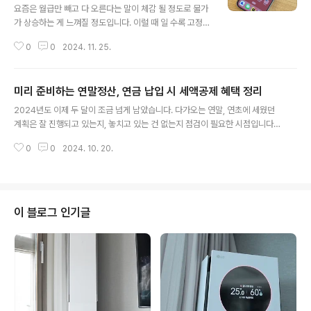
요즘은 월급만 빼고 다 오른다는 말이 체감 될 정도로 물가
가 상승하는 게 느껴질 정도입니다. 이럴 때 일 수록 고정지
출을 줄여야 한다는 생각이 들기 마련입니다. 통신비의 경
0
0
2024. 11. 25.
우 꼭 필요한 지출이지만 매월 몇만 원대의 비용이 부담될
수밖에 없는데요 이를 줄이고 싶다면 kt M모바일 알뜰폰
무제한요금제로 바꿔보시는 건 어떨까요?알뜰폰무제한요
미리 준비하는 연말정산, 연금 납입 시 세액공제 혜택 정리
금제 선택이 가능한 kt M모바일은 KT 알뜰폰 통신사 중 K
글 내용
T 자회사로 신뢰할 수 있는 알뜰폰 통신사입니다. 사용에
2024년도 이제 두 달이 조금 넘게 남았습니다. 다가오는 연말, 연초에 세웠던
있어서도 별도 앱을 지원해 고객센터를 운영하고 있어 불
계획은 잘 진행되고 있는지, 놓치고 있는 건 없는지 점검이 필요한 시점입니다.
편함이 없고, 실시간 통신비와 부가적인 CS 부분들도 빠르
특히 내년 봄 연말정산을 앞두고 세액공제 혜택을 놓치지 않도록 챙기는 게 중
게 확인 가능하고 처리할 수 있는 장점을 가지고 있습니다.
0
0
2024. 10. 20.
요한데요, 많은 혜택을 받을 수 있는 연금납입은 필수로 점검해봐야 합니다. 개
특히 알뜰폰 통신사 중에서는 가장 큰 규모의 브랜드로 알
인연금을 준비하면 크게 세 가지 방식으로 세금 혜택을 받을 수 있습니다. 가장
뜰폰 가입자수 1위 브랜드인 점도..
기본은 납입만 해도 최대 연 16.5%의 수익을 볼 수 있는 점인데요, 총 급여 5,5
00만 원 또는 종합소득금액 4.,500만 원을 기준으로 기준액 이하는 16.5%,
이상은 13.2%에 해당하는 비용을 절감할 수 있습니다. 납부한 비용을 투자하
이 블로그 인기글
는 동안 받을 수 있는 혜택도 있습니다. 일반계좌에서 투자할 경우 조건에 ..