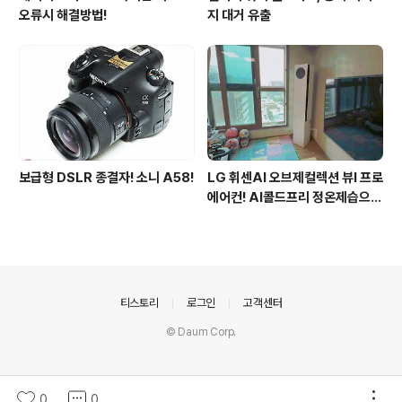
오류시 해결방법!
지 대거 유출
보급형 DSLR 종결자! 소니 A58!
LG 휘센AI 오브제컬렉션 뷰I 프로
에어컨! AI콜드프리 정온제습으로
쾌적해진 여름
의안내
티스토리
로그인
고객센터
© Daum Corp.
0
0