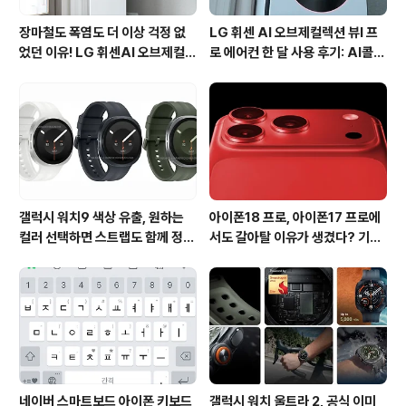
장마철도 폭염도 더 이상 걱정 없
LG 휘센 AI 오브제컬렉션 뷰I 프
었던 이유! LG 휘센AI 오브제컬렉
로 에어컨 한 달 사용 후기: AI콜드
션 뷰I 프로 에어컨 AI콜드프리 실
프리와 AI음성인식이 가져온 변화
사용 후기
갤럭시 워치9 색상 유출, 원하는
아이폰18 프로, 아이폰17 프로에
컬러 선택하면 스트랩도 함께 정해
서도 갈아탈 이유가 생겼다? 기대
진다?
되는 3가지 변화
네이버 스마트보드 아이폰 키보드
갤럭시 워치 울트라 2, 공식 이미