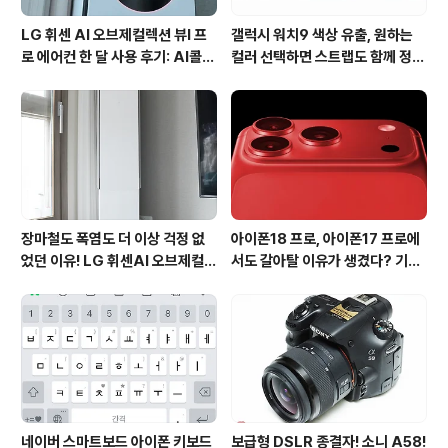
LG 휘센 AI 오브제컬렉션 뷰I 프
갤럭시 워치9 색상 유출, 원하는
로 에어컨 한 달 사용 후기: AI콜드
컬러 선택하면 스트랩도 함께 정해
프리와 AI음성인식이 가져온 변화
진다?
장마철도 폭염도 더 이상 걱정 없
아이폰18 프로, 아이폰17 프로에
었던 이유! LG 휘센AI 오브제컬렉
서도 갈아탈 이유가 생겼다? 기대
션 뷰I 프로 에어컨 AI콜드프리 실
되는 3가지 변화
사용 후기
네이버 스마트보드 아이폰 키보드
보급형 DSLR 종결자! 소니 A58!