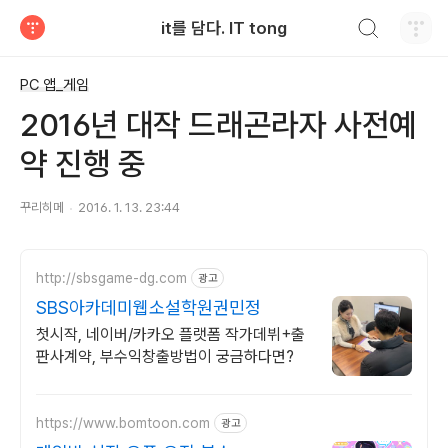
검색하기
it를 담다. IT tong
티스토리
PC 앱_게임
2016년 대작 드래곤라자 사전예
약 진행 중
꾸리히메
2016. 1. 13. 23:44
http://sbsgame-dg.com
광고
SBS아카데미웹소설학원권민정
첫시작, 네이버/카카오 플랫폼 작가데뷔+출
판사계약, 부수익창출방법이 궁금하다면?
https://www.bomtoon.com
광고