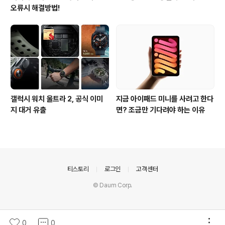
오류시 해결방법!
갤럭시 워치 울트라 2, 공식 이미
지금 아이패드 미니를 사려고 한다
지 대거 유출
면? 조금만 기다려야 하는 이유
의안내
티스토리
로그인
고객센터
© Daum Corp.
0
0