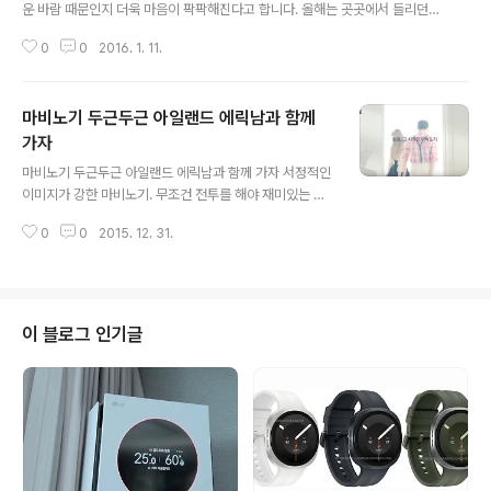
운 바람 때문인지 더욱 마음이 팍팍해진다고 합니다. 올해는 곳곳에서 들리던
구세군 소리도 잘 들리지 않는 듯한 건 기분탓이 아닐까 싶기도 합니다. 날씨가
0
0
2016. 1. 11.
쌀쌀해 지면 마음은 더욱 차가워지는 요즘 롯데그룹 연말 이웃사랑 성금이라는
훈훈한 소식이 들려왔습니다. 지난 가을에는 독거노인을 위한 플레저박스 운동
을 진행 많은 분들이 동참해 마음을 나누고 필요한 물품을 나누어 주는 시간을
마비노기 두근두근 아일랜드 에릭남과 함께
갖기도 했습니다. 이웃을 생각하는 롯데그룹의 마음은 다른 기업 못지 않은데
요, 이번 연말 이웃사랑 성금 70억 기탁 소식은 롯데의 이웃을 사랑하는 마음은
가자
글 내용
끝이 없는 듯 보입니다. 따듯한 사회를 만들기 위해 여러 분야에서 활동 하고 있
마비노기 두근두근 아일랜드 에릭남과 함께 가자 서정적인
는 롯데 CRS 캠페인. ..
이미지가 강한 마비노기. 무조건 전투를 해야 재미있는 것
이 아니라는 걸 알려준 게임이기도 합니다. 최근 에릭남과
0
0
2015. 12. 31.
유아가 나서 마비노기를 알리고 있는데요, 왠지 두 사람이
너무 잘 어울린다 소리가 절로 나올 정도입니다. 10년이란
시간을 이어온 마비노기. 이젠 에릭남과 유아가 그 이야기
의 새로운 전환 점을 이야기 하고 있는게 아닐까 합니다. 아
침에 일어나 평소 같은 하루를 보내는 것 같지만, 꽃다발을
이 블로그 인기글
들고 연습하는 모습. 거울에서 떠나지 않으며 계속 자신 모
습을 보는 그의 모습은 누가 보아도 좋은 일이 생길 것 같은
날이 아닐까 합니다. 그리고 한 껏 멋을 부리는 에릭남이 싫
지 않은건 그가 가지고 있는 매력 때문이라는 생각이 들기
도 합니다. 이윽고 에..