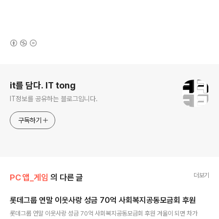
(새창열림)
로그 정보
it를 담다. IT tong
IT정보를 공유하는 블로그입니다.
구독하기
더보기
PC 앱_게임
의 다른 글
롯데그룹 연말 이웃사랑 성금 70억 사회복지공동모금회 후원
글 내용
롯데그룹 연말 이웃사랑 성금 70억 사회복지공동모금회 후원 겨울이 되면 차가