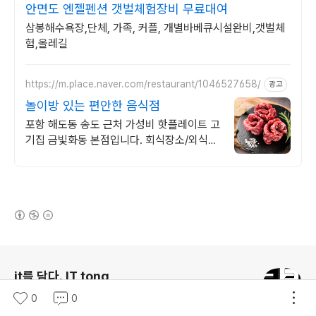
안면도 엔젤펜션 갯벌체험장비 무료대여
삼봉해수욕장,단체, 가족, 커플, 개별바베큐시설완비,갯벌체
험,올레길
https://m.place.naver.com/restaurant/1046527658/
광고
놀이방 있는 편안한 음식점
포항 해도동 송도 근처 가성비 핫플레이트 고
기집 금빛화동 본점입니다. 회식장소/외식장
소/모임장소 언제든지 환영합니다.
(새창열림)
로그 정보
it를 담다. IT tong
IT정보를 공유하는 블로그입니다.
0
0