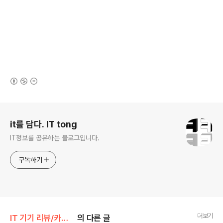
(새창열림)
로그 정보
it를 담다. IT tong
IT정보를 공유하는 블로그입니다.
구독하기
더보기
IT 기기 리뷰/카메라_캠코더
의 다른 글