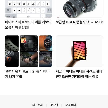
네이버 스마트보드 아이폰 키보드
보급형 DSLR 종결자! 소니 A58!
오류시 해결방법!
갤럭시 워치 울트라 2, 공식 이미
지금 아이패드 미니를 사려고 한다
지 대거 유출
면? 조금만 기다려야 하는 이유
의안내
티스토리
로그인
고객센터