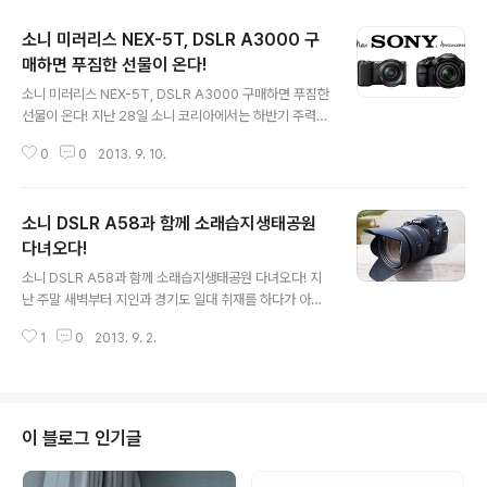
소니 미러리스 NEX-5T, DSLR A3000 구
매하면 푸짐한 선물이 온다!
글 내용
소니 미러리스 NEX-5T, DSLR A3000 구매하면 푸짐한
선물이 온다! 지난 28일 소니 코리아에서는 하반기 주력
미러리스 카메라와 새로운 DSLR A3000을 공개했습니
0
0
2013. 9. 10.
다. 소니는 그동안 국내 렌즈 교환식 카메라 시장에서 소비
자가 원하는 성능과 휴대성을 만족하는 카메라들을 대거
출시하며 큰 사랑을 받아 오고 있는데요. 이번에 새롭게 출
소니 DSLR A58과 함께 소래습지생태공원
시한 NEX-5T는 기존 NEX-5R의 장점은 그대로 계승하
고 스마트폰이나 태블릿, 노트북, TV 등과 연동이 되어 활
다녀오다!
글 내용
용할 수 있는 미러리스 카메라 제품입니다. NEX-5T는 D
소니 DSLR A58과 함께 소래습지생태공원 다녀오다! 지
SLR과 동일한 APS-C타입의 센서를 탑재해 더 뛰어난 색
난 주말 새벽부터 지인과 경기도 일대 취재를 하다가 아침
감과 보다 자유로운 아웃포커싱을 자랑하고 뛰어난 해상력
일찍 인천 남동구에 위치한 소래습지생태공원을 다녀오게
과 빛의 단계적 표현(DR), 적은 노이즈와 정확한 화이트 밸
1
0
2013. 9. 2.
되었습니다. 출사하기 좋은 지역으로 예전부터 들어 본 적
런스를 자랑해 마..
이 있지만 근처에 있으면서도 참 방문하기 힘들었었는데
요. 이번에 기회가 생겨서 소니 DSLR A58을 들고 소래습
지생태공원을 찾아보았습니다. 소래습지생태공원은 일본
사람들이 염전을 만든 후 1996년까지 소금을 만들었던 곳
이 블로그 인기글
으로 염전 너머로 하루에 2번씩 바닷물이 들어와 갯벌을
이루던 지역으로 생산된 소금을 나르기 위해 배가 들어왔