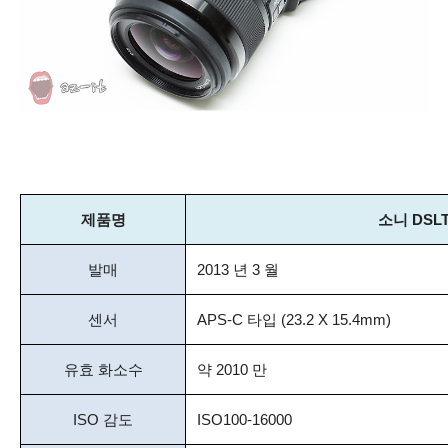
제품명
소니 DSLT
발매
2013 년 3 월
센서
APS-C 타입 (23.2 X 15.4mm)
유효 화소수
약 2010 만
ISO 감도
ISO100-16000