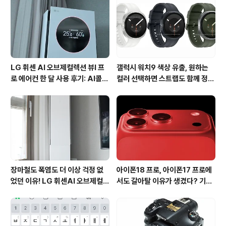
던 지역이라고 하는데요. 2009년 갯골과 폐염전 지역을
다양한 생물군락지 및 철새도래지로 복원시켰다고 합니다.
습지내에는 각종 해양 생물을 관찰하고 천일염을 ..
LG 휘센 AI 오브제컬렉션 뷰I 프
갤럭시 워치9 색상 유출, 원하는
로 에어컨 한 달 사용 후기: AI콜드
컬러 선택하면 스트랩도 함께 정해
프리와 AI음성인식이 가져온 변화
진다?
장마철도 폭염도 더 이상 걱정 없
아이폰18 프로, 아이폰17 프로에
었던 이유! LG 휘센AI 오브제컬렉
서도 갈아탈 이유가 생겼다? 기대
션 뷰I 프로 에어컨 AI콜드프리 실
되는 3가지 변화
사용 후기