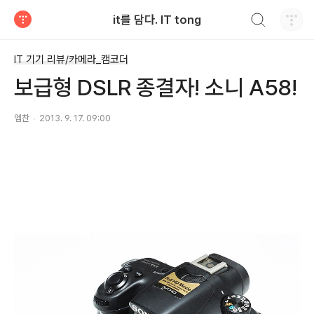
검색하기
it를 담다. IT tong
티스토리
IT 기기 리뷰/카메라_캠코더
보급형 DSLR 종결자! 소니 A58!
엠찬
2013. 9. 17. 09:00