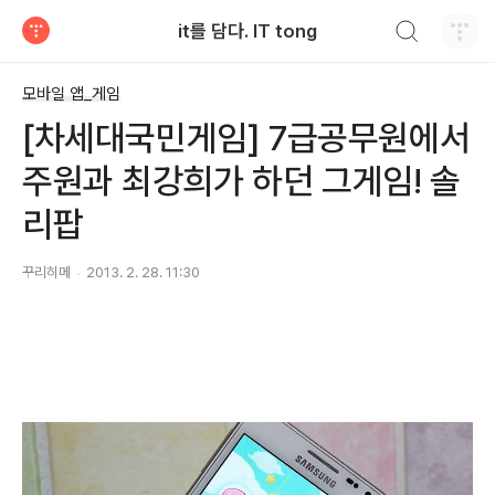
검색하기
it를 담다. IT tong
티스토리
모바일 앱_게임
[차세대국민게임] 7급공무원에서
주원과 최강희가 하던 그게임! 솔
리팝
꾸리히메
2013. 2. 28. 11:30