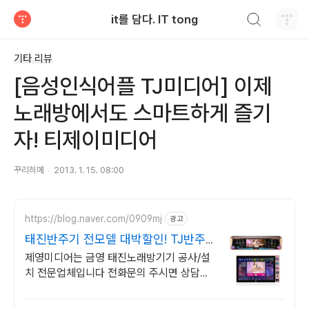
검색하기
it를 담다. IT tong
티스토리
기타 리뷰
[음성인식어플 TJ미디어] 이제
노래방에서도 스마트하게 즐기
자! 티제이미디어
꾸리히메
2013. 1. 15. 08:00
https://blog.naver.com/0909mj
광고
태진반주기 전모델 대박할인! TJ반주
기 첫구매고객 할인!
제영미디어는 금영 태진노래방기기 공사/설
치 전문업체입니다 전화문의 주시면 상담가
능 태진반주기 풀세트 구입시 추가할인!