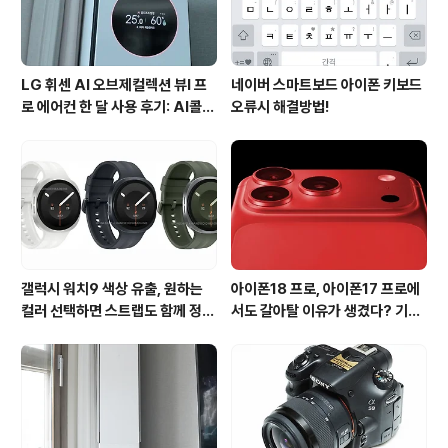
LG 휘센 AI 오브제컬렉션 뷰I 프
네이버 스마트보드 아이폰 키보드
로 에어컨 한 달 사용 후기: AI콜드
오류시 해결방법!
프리와 AI음성인식이 가져온 변화
갤럭시 워치9 색상 유출, 원하는
아이폰18 프로, 아이폰17 프로에
컬러 선택하면 스트랩도 함께 정해
서도 갈아탈 이유가 생겼다? 기대
진다?
되는 3가지 변화