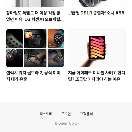
장마철도 폭염도 더 이상 걱정 없
보급형 DSLR 종결자! 소니 A58!
었던 이유! LG 휘센AI 오브제컬렉
션 뷰I 프로 에어컨 AI콜드프리 실
사용 후기
갤럭시 워치 울트라 2, 공식 이미
지금 아이패드 미니를 사려고 한다
지 대거 유출
면? 조금만 기다려야 하는 이유
의안내
티스토리
로그인
고객센터
© Daum Corp.