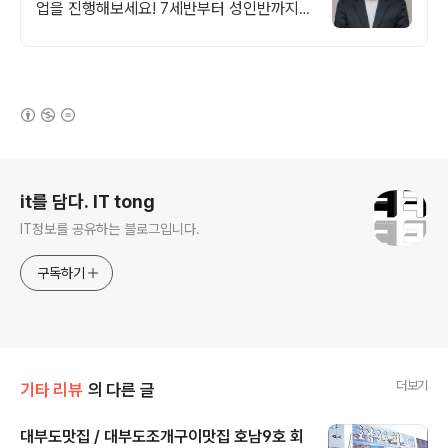
업을 진행해보세요! 7세반부터 성인반까지!
특별한 화상 프로그램으로 즐겁게 체스 실력
을 키워보세요!
(새창열림)
로그 정보
it를 담다. IT tong
IT정보를 공유하는 블로그입니다.
구독하기
더보기
기타 리뷰
의 다른 글
대부도맛집 / 대부도조개구이맛집 호남9호 회