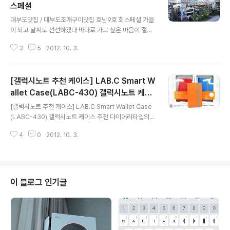
스페셜
글 내용
대부도맛집 / 대부도조개구이맛집 호남9호 회스페셜 가을
이 되고 날씨도 선선하겠다 바다로 가고 싶은 마음이 절로
일어나는데요, 이번 연휴를 이용해서 대부도를 방문하고
3
5
2012. 10. 3.
왔습니다. 대부도는 넓은 갯벌과 바다를 감상하면서 대부
도맛집, 대부도조개구이맛집이 많기 때문에 많이들 찾는
곳인데요, 저도 갯벌에서 시간을 보내고 대부도맛집 호남9
[갤럭시노트 추천 케이스] LAB.C Smart W
호 회 스페셜에 방문했습니다. 대부도 맛집, 대부도조개구
이맛집 호남9호는 넓은 실내이기 때문에 여유있게 음식을
allet Case(LABC-430) 갤럭시노트 케이
글 내용
즐기기에 더 없이 좋은 장소 입니다. 저도 매번 다시 찾는
스 추천
[갤럭시노트 추천 케이스] LAB.C Smart Wallet Case
이유가 바로 이 때문인데요, 2011년도에는 명품친절업소
(LABC-430) 갤럭시노트 케이스 추천 다이어리타입의
로 대상을 수상한 적도 있는 식당입니다. 확실히 서비스가
케이스가 가장 활발하게 출시하는 모델은 갤럭시 노트가
너무 좋고 친절한 대부도맛집, 대부도조개구이맛집 이에요
4
0
2012. 10. 3.
아닌가 생각됩니다. 아무래도 스마트폰이 5인치가 넘기 때
~ㅎ 대부도맛집, 대부도조개구이맛집 호남9호의 메..
문에 지갑과 케이스가 하나로 된 다이어리 타입을 선호하
는 것 같은데요. 이번에 소개해드릴 제품은 LAB.C Magn
eto Smart Wallet Case for 갤럭시 노트(LABC-430)
제품입니다. LAB.C Smart Wallet 갤럭시 노트 케이스는
이 블로그 인기글
내부에 삽입된 자석으로 휴대폰을 강력하게 고정시키며,
쉽게 탈부착이 가능한 제품인데요. 색상은 오렌지, 핑크, 그
린, 블루, 블랙, 화이트, 레드 총 7가지 색상으로 출시되어
있습니다. 구성품은 LAB.C Smart Wa..