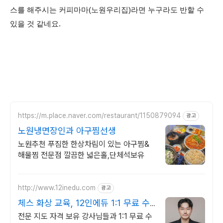
스를 해주시는 커피마마(노원우리집)라면 누구라도 반할 수
있을 것 같네요.
https://m.place.naver.com/restaurant/1150879094
광고
노원냉면장인과 아구찜선생
노원추천 푸짐한 한상차림이 있는 아구찜&
해물찜 전문점 깔끔한 넓은홀,단체석보유
http://www.12inedu.com
광고
체스 화상 교육, 12인에듀 1:1 무료 수
업 제공 중!
전문 지도 자격 보유 강사님들과 1:1 무료 수