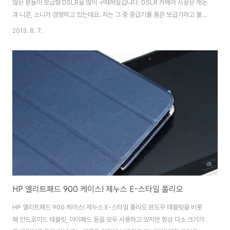
많은 분들이 보급형 DSLR을 많이 구매하실겁니다. DSLR 카메라 시장은 캐논
과 니콘, 소니가 경쟁하고 있는데요. 저는 그 중 중급기를 품은 보급기라고 불리
는 소니 A58을 소개드릴까 합니다. 소니 A58의 패키지는 알파시리즈에 잘어
2013. 8. 7.
울리도록 오렌지색과 블랙의 조화가 인상깊고 직사각형 박스에 제품 사진이 삽
입되어 있어 고급스러운 느낌을 주는 것 같습니다. 제품 패키지에는 알파 A58
의 주요 기능을 동급 최강의 초당 8연사와 다양한 사진효과, 손떨림 방지기능
등이 있다고 소개되어 있네요. 참고로 이번에 소개해드릴 A58의 패키지는
18-55mm 번들 렌즈와 A58바디가 포함된 번들패키지라 렌즈와 바디의 모
습이 함께 확인..
HP 엘리트패드 900 케이스! 제누스 E-스타일 폴리오
HP 엘리트패드 900 케이스! 제누스 E-스타일 폴리오 윈도우 태블릿을 비롯
해 안드로이드 태블릿, 아이패드 등을 모두 사용하고 있지만 항상 다소 크기가