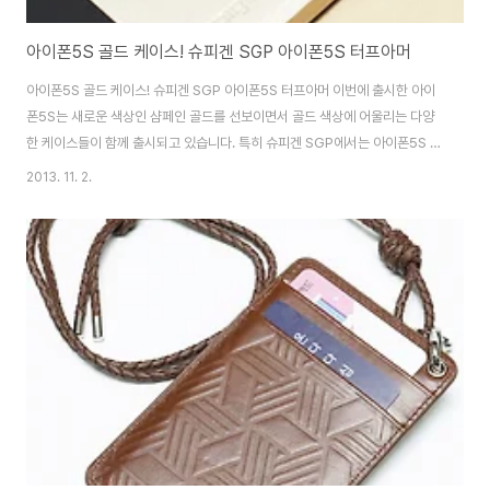
아이폰5S 골드 케이스! 슈피겐 SGP 아이폰5S 터프아머
아이폰5S 골드 케이스! 슈피겐 SGP 아이폰5S 터프아머 이번에 출시한 아이
폰5S는 새로운 색상인 샴페인 골드를 선보이면서 골드 색상에 어울리는 다양
한 케이스들이 함께 출시되고 있습니다. 특히 슈피겐 SGP에서는 아이폰5S 골
드 느낌을 그대로 살림 다양한 골드 시리즈 케이스를 선보였는데요. 이번 포스
2013. 11. 2.
팅에서는 아이폰5S 골드 시리즈 케이스 증 강력한 보호를 자랑하는 아이폰5S
터치아머 케이스를 소개드릴까 합니다. 슈피겐 SGP 갤럭시 노트3 케이스 터
프아머 제품은 SGP 공식 쇼핑몰인 Spigen(http://www.spigen.co.kr)에
서 2만원 후반대로 판매되고 있습니다. 색상의 경우에는 샴페인골드, 메탈슬레
이트, 새틴실버, 스무드블랙, 스무드화이트 5가지 색상으로 출시해 원하는 색
상을 선택해서 ..