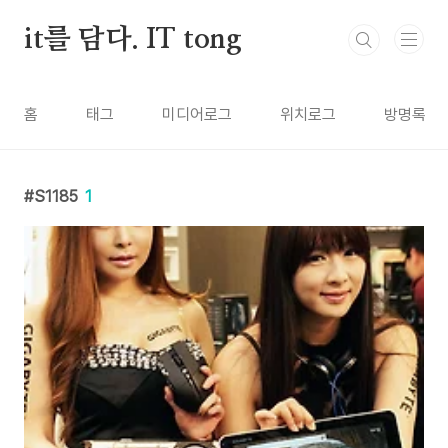
본문 바로가기
it를 담다. IT tong
홈
태그
미디어로그
위치로그
방명록
S1185
1