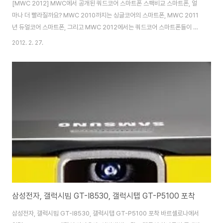
[MWC 2012] MWC에서 공개된 쿼드코어 스마트폰 스팩비교 스마트폰, 얼
마나 더 빨라질까요? MWC 2010까지는 싱글코어의 스마트폰, MWC 2011
년 듀얼코어 스마트폰, 그리고 MWC 2012에서는 쿼드코어 스마트폰들이 선
보입니다. 4개의 두뇌를 가진 쿼드코어 스마트폰이 MWC를 통해 세계 모바일
2012. 2. 27.
시장에 첫 선을 보이는데, 가장 먼저 LG전자의 옵티머스 4X HD와 HTC의
One X, 그리고 중국의 스마트폰 업체인 화웨이의 어센드 디큐(Ascend DQ)
시리즈 2종이 공개될 예정입니다. LG전자와 HTC는 세계최초 쿼드코어 스마
트폰 타이틀을 걸고 치열하게 경쟁하는 분위기인데요. 스팩은 거의 비슷하지만
디스플레이의 종류, 크기와 두께, 내장메모리와 배터리 용량에서 일부 차이를
보여주고 있습니다..
삼성전자, 갤럭시빔 GT-I8530, 갤럭시탭 GT-P5100 포착
삼성전자, 갤럭시빔 GT-I8530, 갤럭시탭 GT-P5100 포착 바르셀로나에서