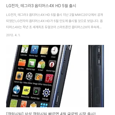
LG전자, 테그라3 옵티머스4X HD 5월 출시
LG전자, 테그라3 옵티머스4X HD 5월 출시 지난 2월 MWC2012에서 공개
되었던 LG전자의 옵티머스4X HD가 5월 인도에 출시될 것으로 보입니다. 옵
티머스4X는 작년 초 세계최초 듀얼코어 스마트폰인 옵티머스2X의 후속제품
으로 안드로이드 4.0 아이스크림샌드위치, 1.5GHz 테그라3 쿼드코어와 자연
2012. 4. 1.
색에 가까운 색재현율, 고해상도를 지원하는 4.7인치 True HD IPS 디스플레
이(720×1280), 램 1GB DDR2, 내장용량 16GB 등의 스팩을 자랑합니다.
테그라3는 4개의 메인코어와 다섯번째 코어인 컴패니언(Companion
Core)코어로 4-PLUS-1 쿼드코어 아키텍처를 자랑합니다. 즉, 4개의 메인
코어는 HD영상 재생 및 게임, 그외 다양한 고성능 작업을 담당하고 캠패니언
코어의 ..
[갤럭시빔] 삼성 갤럭시빔 빠르면 4월 글로벌 시장 출시!