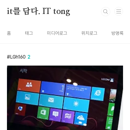
본문 바로가기
it를 담다. IT tong
홈
태그
미디어로그
위치로그
방명록
LGh160
2