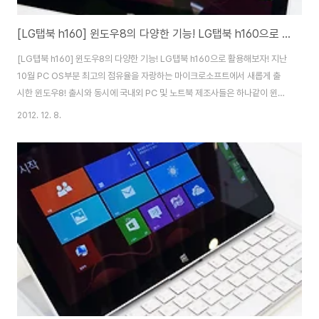
[LG탭북 h160] 윈도우8의 다양한 기능! LG탭북 h160으로 활용해보자!
[LG탭북 h160] 윈도우8의 다양한 기능! LG탭북 h160으로 활용해보자! 지난
10월 PC OS부분 최고의 점유율을 자랑하는 마이크로소프트에서 새롭게 출
시한 윈도우8! 출시와 동시에 국내외 PC 및 노트북 제조사들은 하나같이 윈도
우8에 최적화된 제품들을 대거 출시하고 있는데요. 윈도우8의 출시에 따라
2012. 12. 8.
PC와 노트북 시장은 또 한번 큰 변화를 겪고 있지 않나 생각됩니다. 이번에 소
개해드릴 LG전자의 하이브리드 노트북 LG 탭북 h160은 차세대 OS 윈도우8
을 탑재하고 오토슬라이딩과 터치 디스플레이 등 막강한 기능과 스팩에 맞는
퍼포먼스 그리고 개성있는 디자인까지 두루 갖추고 있는 제품인데요. 인텔 / 아
톰 / Z2760 (1.8GHz) / LED 백라이트 / 터치 스크린 / 광시야각 / 11.6인..