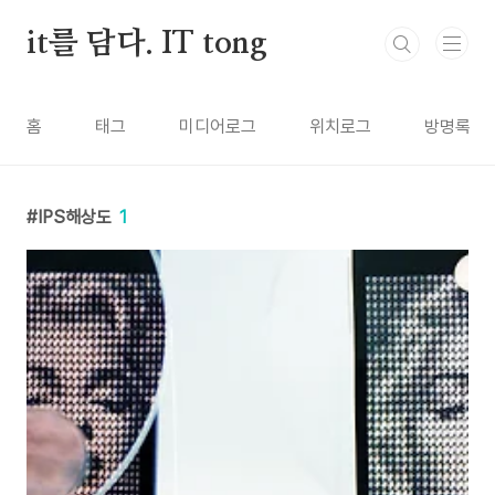
본문 바로가기
it를 담다. IT tong
홈
태그
미디어로그
위치로그
방명록
IPS해상도
1