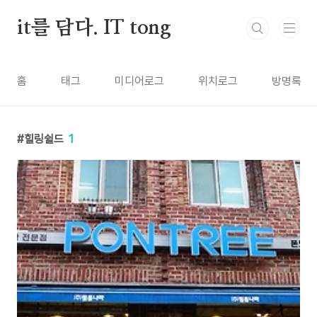
본문 바로가기
it를 담다. IT tong
홈
태그
미디어로그
위치로그
방명록
힐링쉴드
1