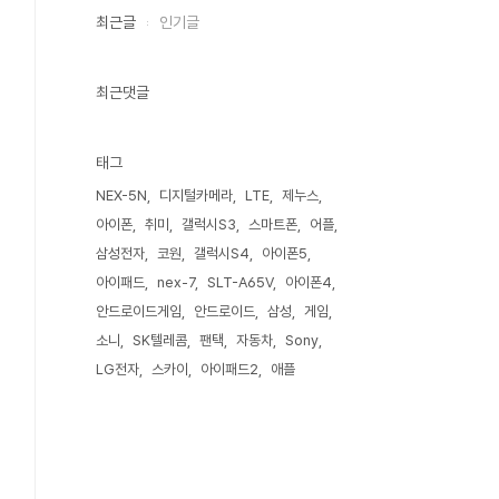
최근글
인기글
최근댓글
태그
NEX-5N
디지털카메라
LTE
제누스
아이폰
취미
갤럭시S3
스마트폰
어플
삼성전자
코원
갤럭시S4
아이폰5
아이패드
nex-7
SLT-A65V
아이폰4
안드로이드게임
안드로이드
삼성
게임
소니
SK텔레콤
팬택
자동차
Sony
LG전자
스카이
아이패드2
애플