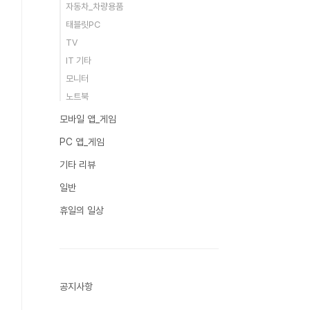
자동차_차량용품
태블릿PC
TV
IT 기타
모니터
노트북
모바일 앱_게임
PC 앱_게임
기타 리뷰
일반
휴일의 일상
공지사항