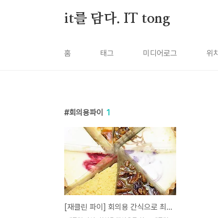
본문 바로가기
it를 담다. IT tong
홈
태그
미디어로그
위
회의용파이
1
[재클린 파이] 회의용 간식으로 최고! 재클린 All in 1 모둠파이