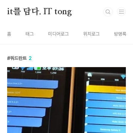
본문 바로가기
it를 담다. IT tong
홈
태그
미디어로그
위치로그
방명록
쿼드란트
2